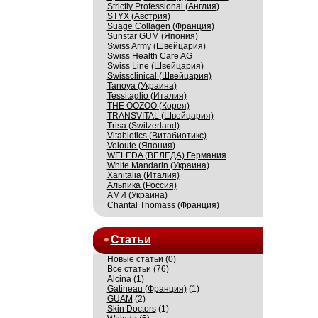
Strictly Professional (Англия)
STYX (Австрия)
Suage Collagen (Франция)
Sunstar GUM (Япония)
Swiss Army (Швейцария)
Swiss Health Care AG
Swiss Line (Швейцария)
Swissсlinical (Швейцария)
Tanoya (Украина)
Tessitaglio (Италия)
THE OOZOO (Корея)
TRANSVITAL (Швейцария)
Trisa (Switzerland)
Vitabiotics (Витабиотикс)
Voloute (Япония)
WELEDA (ВЕЛЕДА) Германия
White Mandarin (Украина)
Xanitalia (Италия)
Альпика (Россия)
АМИ (Украина)
Сhantal Thomass (Франция)
Статьи
Новые статьи
(0)
Все статьи
(76)
Alcina
(1)
Gatineau (Франция)
(1)
GUAM
(2)
Skin Doctors
(1)