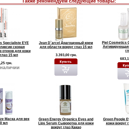
Также рекомендуем следующие товары:
Piel Cosmetics G
s Specialiste EYE
Jean D`arcel Драгоценный крем
Активирующая 
ликсир скорая
для области вокруг глаз 15 мл
гл
в отеков для кожи
 глаз 15 мл
3.393,00 грн.
683,1
,25 грн.
 наличии
lize Маска для век
Green Energy Organics Eyes and
Green People E
0 мл
Lips Serum Сыворотка для кожи
кожи вокруг г
вокруг глаз Какао