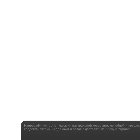
HappyLady - интернет магазин натуральной косметики, лечебной и профе
средства, витамины для кожи и волос с доставкой по Киеву и Украине.