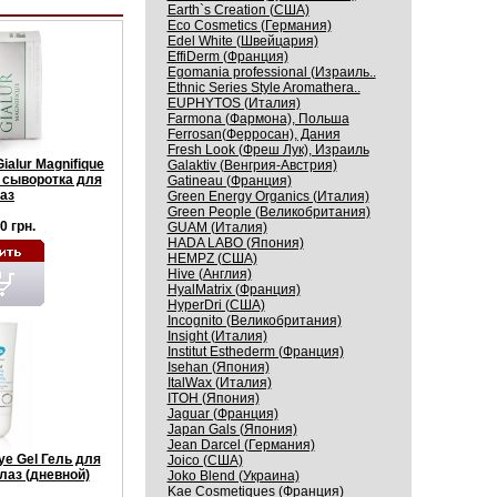
Earth`s Creation (США)
Eco Cosmetics (Германия)
Edel White (Швейцария)
EffiDerm (Франция)
Egomania professional (Израиль..
Ethnic Series Style Aromathera..
EUPHYTOS (Италия)
Farmona (Фармона), Польша
Ferrosan(Ферросан), Дания
Fresh Look (Фреш Лук), Израиль
ialur Magnifique
Galaktiv (Венгрия-Австрия)
сыворотка для
Gatineau (Франция)
аз
Green Energy Organics (Италия)
Green People (Великобритания)
0 грн.
GUAM (Италия)
HADA LABO (Япония)
HEMPZ (США)
Hive (Англия)
HyalMatrix (Франция)
HyperDri (США)
Incognito (Великобритания)
Insight (Италия)
Institut Esthederm (Франция)
Isehan (Япония)
ItalWax (Италия)
ITOH (Япония)
Jaguar (Франция)
Japan Gals (Япония)
Jean Darcel (Германия)
ye Gel Гель для
Joico (США)
лаз (дневной)
Joko Blend (Украина)
Kaе Cosmеtiques (Франция)