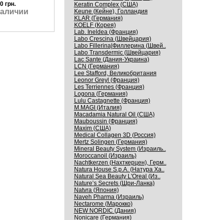
0 грн.
Keratin Complex (США)
наличии
Keune (Кейне), Голландия
KLAR (Германия)
KOELF (Корея)
Lab. Ineldea (Франция)
Labo Crescina (Швейцария)
Labo Fillerina|Филлерина (Швей..
Labo Transdermic (Швейцария)
Lac Sante (Дания-Украина)
LCN (Германия)
Lee Stafford, Великобритания
Leonor Greyl (Франция)
Les Terriennes (Франция)
Logona (Германия)
Lulu Castagnette (Франция)
M.MAGI (Италия)
Macadamia Natural Oil (США)
Mauboussin (Франция)
Maxim (США)
Medical Collagen 3D (Россия)
Mertz Solingen (Германия)
Mineral Beauty System (Израиль..
Moroccanoil (Израиль)
Nachtkerzen (Нахткерцен), Герм..
Natura House S.p.A. (Натура Ха..
Natural Sea Beauty L'Oreal (Из..
Nature’s Secrets (Шри-Ланка)
Natvra (Япония)
Naveh Pharma (Израиль)
Nectarome (Марокко)
NEW NORDIC (Дания)
Nonicare (Германия)