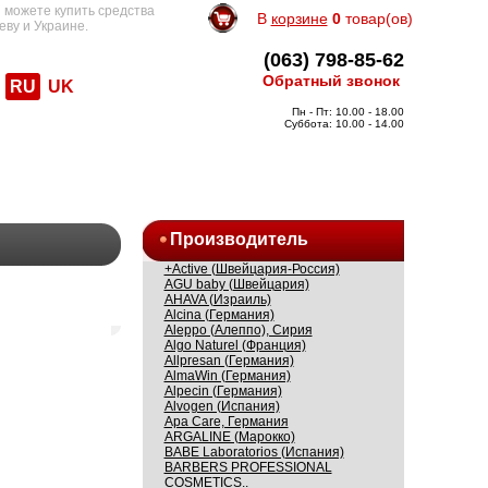
 можете купить средства
В
корзине
0
товар(ов)
еву и Украине.
(063) 798-85-62
Обратный звонок
RU
UK
Пн - Пт: 10.00 - 18.00
Суббота: 10.00 - 14.00
Производитель
+Active (Швейцария-Россия)
AGU baby (Швейцария)
AHAVA (Израиль)
Alcina (Германия)
Aleppo (Алеппо), Сирия
Algo Naturel (Франция)
Allpresan (Германия)
AlmaWin (Германия)
Alpecin (Германия)
Alvogen (Испания)
Apa Care, Германия
ARGALINE (Марокко)
BABE Laboratorios (Испания)
BARBERS PROFESSIONAL
COSMETICS..