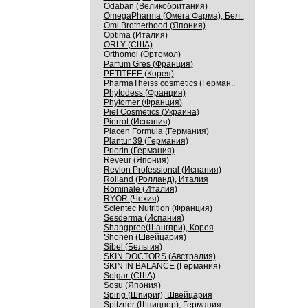
Odaban (Великобритания)
OmegaPharma (Омега Фарма), Бел..
Omi Brotherhood (Япония)
Optima (Италия)
ORLY (США)
Orthomol (Ортомол)
Parfum Gres (Франция)
PETITFEE (Корея)
PharmaTheiss cosmetics (Герман..
Phytodess (Франция)
Phytomer (Франция)
Piel Cosmetics (Украина)
Pierrot (Испания)
Placen Formula (Германия)
Plantur 39 (Германия)
Priorin (Германия)
Reveur (Япония)
Revlon Professional (Испания)
Rolland (Ролланд), Италия
Rominale (Италия)
RYOR (Чехия)
Scientec Nutrition (Франция)
Sesderma (Испания)
Shangpree(Шангпри), Корея
Shonen (Швейцария)
Sibel (Бельгия)
SKIN DOCTORS (Австралия)
SKIN IN BALANCE (Германия)
Solgar (США)
Sosu (Япония)
Spirig (Шпириг), Швейцария
Spitzner (Шпицнер), Германия