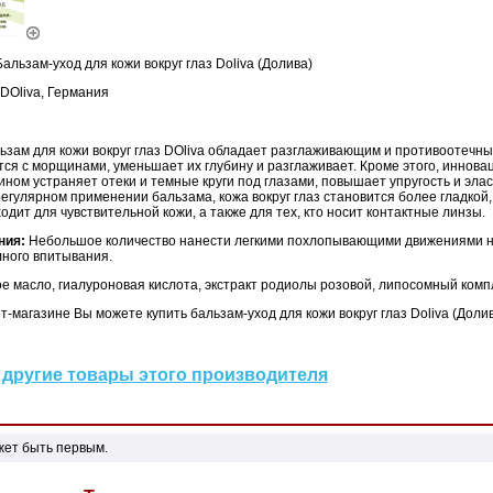
альзам-уход для кожи вокруг глаз Doliva (Долива)
DOliva, Германия
зам для кожи вокруг глаз DOliva обладает разглаживающим и противоотечны
ся с морщинами, уменьшает их глубину и разглаживает. Кроме этого, иннов
ном устраняет отеки и темные круги под глазами, повышает упругость и эла
 регулярном применении бальзама, кожа вокруг глаз становится более гладкой,
одит для чувствительной кожи, а также для тех, кто носит контактные линзы.
ния:
Небольшое количество нанести легкими похлопывающими движениями на 
лного впитывания.
е масло, гиалуроновая кислота, экстракт родиолы розовой, липосомный комп
-магазине Вы можете купить бальзам-уход для кожи вокруг глаз Doliva (Долив
другие товары этого производителя
жет быть первым.