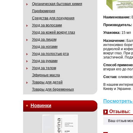
Органическая бытовая химия
Парфюмерия
Наименование:
Б
Средства для похудения
Производитель:
Уход за волосами
Уход за кожей вокруг глаз
Упаковка:
15 мл
Уход за лицом
Назначение:
Баль
интенсивно борет
Уход за ногами
родиолой и кофеи
вокруг глаз. При
Уход за полостью рта
эластичной. Подх
Уход за руками
Способ примене
Уход за телом
втирая его до по
Эфирные масла
Состав:
оливково
Товары для детей
В нашем интернет
Киеву и Украине.
Товары для беременных
Посмотреть 
Новинки
Отзывы:
Ваш отзыв мо