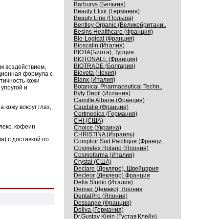
Barburys (Бельгия)
Beauty Elixir (Германия)
Beauty Line (Польша)
Bentley Organic (Великобритани..
Besins Healthcare (Франция)
Bio-Logical (Франция)
Bioscalin (Италия)
BIOTA(Биота), Турция
BIOTONALE (Франция)
BIOTRADE (Болгария)
м воздействием,
Bioveta (Чехия)
ационная формула с
Blanx (Италия)
стичность кожи
Botanical Pharmaceutical Techn..
 упругой и
Byly Depil (Испания)
Camille Albane (Франция)
кожу вокруг глаз,
Caudalie (Франция)
Certmedica (Германия)
CHI (США)
лекс, кофеин
Choice (Украина)
CHRISTINA (Израиль)
а) с доставкой по
Comptoir Sud Pacifique (Франци..
Cosmetex Roland (Япония)
Cosmofarma (Италия)
Crystal (США)
Declare (Декляре), Швейцария
Decleor (Деклеор) Франция
Delta Studio (Италия)
Demax (Демакс), Япония
DentalPro (Япония)
Dessange (Франция)
Doliva (Германия)
Dr.Gustav Klein (Густав Клейн)