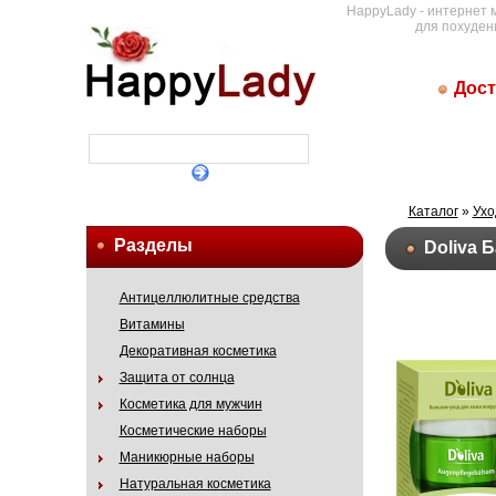
HappyLady - интернет 
для похуден
Дост
Каталог
»
Ухо
Разделы
Doliva 
Антицеллюлитные средства
Витамины
Декоративная косметика
Защита от солнца
Косметика для мужчин
Косметические наборы
Маникюрные наборы
Натуральная косметика