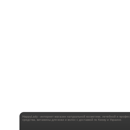
HappyLady - интернет магазин натуральной косметики, лечебной и профе
средства, витамины для кожи и волос с доставкой по Киеву и Украине.