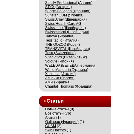
Strictly Professional (Англия)
STYX (Австрия)
Suage Collagen (Франция)
Sunstar GUM (Япония)
Swiss Army (Швейцария)
Swiss Health Care AG
Swiss Line (Швейцария)
Swissсlinical (Швейцария)
Tanoya (Украина)
Tessitaglio (Италия)
THE OOZOO (Корея)
TRANSVITAL (Швейцария)
Trisa (Switzerland)
Vitabiotics (Витабиотикс)
Voloute (Япония)
WELEDA (ВЕЛЕДА) Германия
White Mandarin (Украина)
Xanitalia (Италия)
Альпика (Россия)
АМИ (Украина)
Сhantal Thomass (Франция)
Статьи
Новые статьи
(0)
Все статьи
(76)
Alcina
(1)
Gatineau (Франция)
(1)
GUAM
(2)
Skin Doctors
(1)