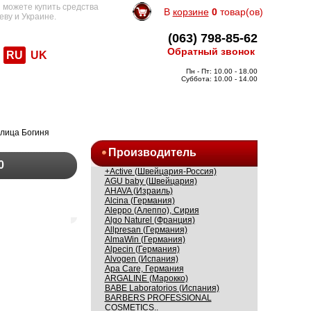
 можете купить средства
В
корзине
0
товар(ов)
еву и Украине.
(063) 798-85-62
Обратный звонок
RU
UK
Пн - Пт: 10.00 - 18.00
Суббота: 10.00 - 14.00
лица Богиня
Производитель
0
+Active (Швейцария-Россия)
AGU baby (Швейцария)
AHAVA (Израиль)
Alcina (Германия)
Aleppo (Алеппо), Сирия
Algo Naturel (Франция)
Allpresan (Германия)
AlmaWin (Германия)
Alpecin (Германия)
Alvogen (Испания)
Apa Care, Германия
ARGALINE (Марокко)
BABE Laboratorios (Испания)
BARBERS PROFESSIONAL
COSMETICS..