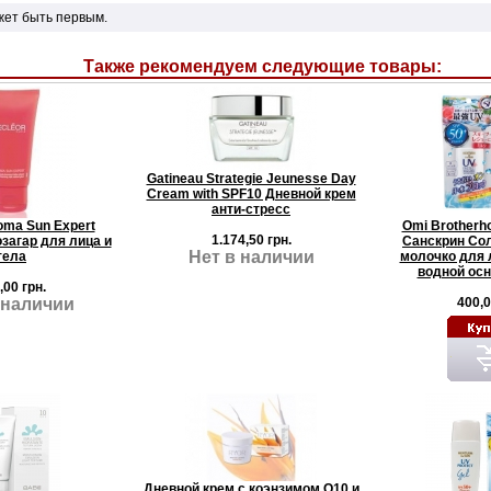
жет быть первым.
Также рекомендуем следующие товары:
Gatineau Strategie Jeunesse Day
Cream with SPF10 Дневной крем
анти-стресс
oma Sun Expert
Omi Brotherho
1.174,50 грн.
загар для лица и
Санскрин Со
Нет в наличии
тела
молочко для л
водной осн
,00 грн.
 наличии
400,0
Дневной крем с коэнзимом Q10 и