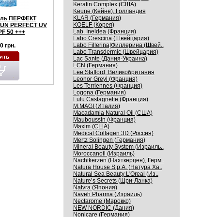
Keratin Complex (США)
Keune (Кейне), Голландия
KLAR (Германия)
ель ПЕРФЕКТ
KOELF (Корея)
UN PERFECT UV
Lab. Ineldea (Франция)
F 50 +++
Labo Crescina (Швейцария)
Labo Fillerina|Филлерина (Швей..
0 грн.
Labo Transdermic (Швейцария)
Lac Sante (Дания-Украина)
LCN (Германия)
Lee Stafford, Великобритания
Leonor Greyl (Франция)
Les Terriennes (Франция)
Logona (Германия)
Lulu Castagnette (Франция)
M.MAGI (Италия)
Macadamia Natural Oil (США)
Mauboussin (Франция)
Maxim (США)
Medical Collagen 3D (Россия)
Mertz Solingen (Германия)
Mineral Beauty System (Израиль..
Moroccanoil (Израиль)
Nachtkerzen (Нахткерцен), Герм..
Natura House S.p.A. (Натура Ха..
Natural Sea Beauty L'Oreal (Из..
Nature’s Secrets (Шри-Ланка)
Natvra (Япония)
Naveh Pharma (Израиль)
Nectarome (Марокко)
NEW NORDIC (Дания)
Nonicare (Германия)