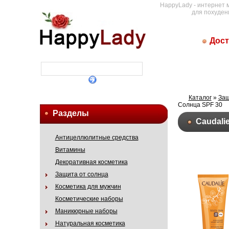
HappyLady - интернет 
для похуден
Дост
Каталог
»
Защ
Солнца SPF 30
Разделы
Caudali
Антицеллюлитные средства
Витамины
Декоративная косметика
Защита от солнца
Косметика для мужчин
Косметические наборы
Маникюрные наборы
Натуральная косметика