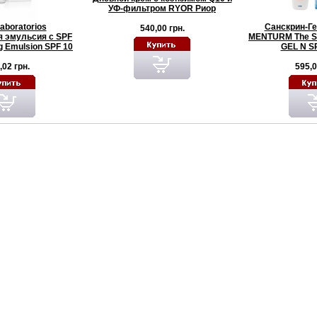
УФ-фильтром RYOR Риор
aboratorios
Санскрин-Г
540,00 грн.
 эмульсия c SPF
MENTURM The S
ng Emulsion SPF 10
GEL N SP
,02 грн.
595,0