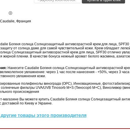
Caudalie, Франция
dalie Богиня солнца Солнцезащитный антивозрастной крем для лица, SPF30
защиту от солнца даже для самой чувствительной кожи. Крем обладает легкой
 солнца Солнцезащитный антивозрастной крем для лица, SPF30 отлично увла
 жирной пленки. В качестве бонуса нежный аромат белого жасмина, азиатск
ния:
Нанесите Caudalie Богиня солнца Солнцезащитный антивозрастной кре
великолепное увлажнение: через 1 час после нанесения - +50%, через 3 часа
ственного увлажнения кожи.
зированные полифенолы винограда (ОРС), Инновационные, фотостабилизи
 солнечные фильтры UVA/UVB Tinosorb M+S (Тиносорб М+С), Виноливюр (вин
ельного происхождения
т-магазине Вы можете купить Caudalie Богиня солнца Солнцезащитный анти
с доставкой по Киеву и Украине.
другие товары этого производителя