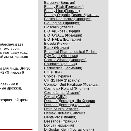
Barburys (Бельгия)
Beauty Elixir (Германия)
Beauty Line (Польша)
Bentley Organic (Великобритани..
Besins Healthcare (Франция)
Bio-Logical (Франция)
Bioscalin (Италия)
BIOTA(Биота), Турция
BIOTONALE (Франция)
BIOTRADE (Болгария)
Bioveta (Чехия)
 обеспечивает
Blanx (Италия)
 текстурой.
Botanical Pharmaceutical Techn..
жняет вашу кожу,
Byly Depil (Испания)
ой дыни, листьев
Camille Albane (Франция)
Caudalie (Франция)
Certmedica (Германия)
м для лица, SPF30
CHI (США)
 +27%, через 6
Choice (Украина)
CHRISTINA (Израиль)
рованные и
Comptoir Sud Pacifique (Франци..
ные дрожжи),
Cosmetex Roland (Япония)
Cosmofarma (Италия)
Crystal (США)
возрастной крем
Declare (Декляре), Швейцария
Decleor (Деклеор) Франция
Delta Studio (Италия)
Demax (Демакс), Япония
DentalPro (Япония)
Dessange (Франция)
Doliva (Германия)
Dr.Gustav Klein (Густав Клейн)