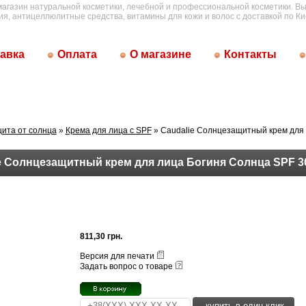
магазин натуральной косметики, лечебной и профессиональной косметики. Вы
ия, антицеллюлитные средства, витамины для кожи и волос с доставкой по Ки
авка
Оплата
О магазине
Контакты
ита от солнца
»
Крема для лица с SPF
» Caudalie Солнцезащитный крем для 
e Солнцезащитный крем для лица Богиня Солнца SPF 3
811,30 грн.
Версия для печати
Задать вопрос о товаре
купить в один клик