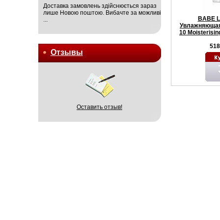
Доставка замовлень здійснюється зараз
лише Новою поштою. Вибачте за можливі
BABE L
...
Увлажняющая
10 Moisterisi
518
Отзывы
Оставить отзыв!