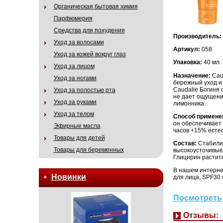
Органическая бытовая химия
Парфюмерия
Средства для похудения
Производитель:
Уход за волосами
Артикул:
058
Уход за кожей вокруг глаз
Упаковка:
40 мл
Уход за лицом
Назначение:
Cau
Уход за ногами
бережный уход и 
Caudalie Богиня
Уход за полостью рта
не дает ощущения
Уход за руками
лимонника.
Уход за телом
Способ примене
он обеспечивает 
Эфирные масла
часов +15% есте
Товары для детей
Состав:
Стабили
Товары для беременных
высокоусточивые
Глицирин растит
В нашем интерне
Новинки
для лица, SPF30 
Посмотреть 
Отзывы: