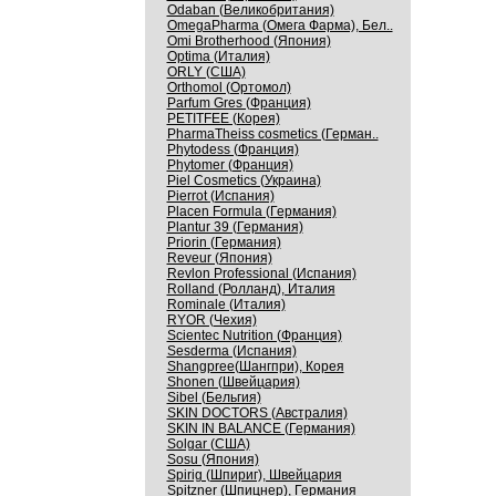
Odaban (Великобритания)
OmegaPharma (Омега Фарма), Бел..
Omi Brotherhood (Япония)
Optima (Италия)
ORLY (США)
Orthomol (Ортомол)
Parfum Gres (Франция)
PETITFEE (Корея)
PharmaTheiss cosmetics (Герман..
Phytodess (Франция)
Phytomer (Франция)
Piel Cosmetics (Украина)
Pierrot (Испания)
Placen Formula (Германия)
Plantur 39 (Германия)
Priorin (Германия)
Reveur (Япония)
Revlon Professional (Испания)
Rolland (Ролланд), Италия
Rominale (Италия)
RYOR (Чехия)
Scientec Nutrition (Франция)
Sesderma (Испания)
Shangpree(Шангпри), Корея
Shonen (Швейцария)
Sibel (Бельгия)
SKIN DOCTORS (Австралия)
SKIN IN BALANCE (Германия)
Solgar (США)
Sosu (Япония)
Spirig (Шпириг), Швейцария
Spitzner (Шпицнер), Германия