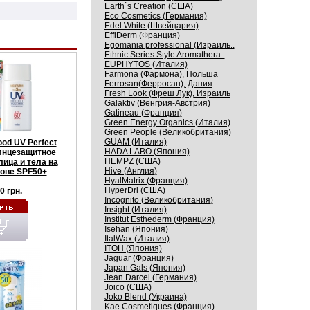
Earth`s Creation (США)
Eco Cosmetics (Германия)
Edel White (Швейцария)
EffiDerm (Франция)
Egomania professional (Израиль..
Ethnic Series Style Aromathera..
EUPHYTOS (Италия)
Farmona (Фармона), Польша
Ferrosan(Ферросан), Дания
Fresh Look (Фреш Лук), Израиль
Galaktiv (Венгрия-Австрия)
Gatineau (Франция)
Green Energy Organics (Италия)
Green People (Великобритания)
GUAM (Италия)
od UV Perfect
HADA LABO (Япония)
лнцезащитное
HEMPZ (США)
ица и тела на
Hive (Англия)
ове SPF50+
HyalMatrix (Франция)
HyperDri (США)
0 грн.
Incognito (Великобритания)
Insight (Италия)
Institut Esthederm (Франция)
Isehan (Япония)
ItalWax (Италия)
ITOH (Япония)
Jaguar (Франция)
Japan Gals (Япония)
Jean Darcel (Германия)
Joico (США)
Joko Blend (Украина)
Kaе Cosmеtiques (Франция)