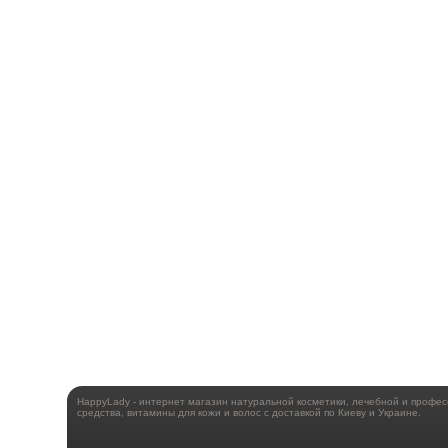
HappyLady - интернет магазин натуральной косметики, лечебной и профе
средства, витамины для кожи и волос с доставкой по Киеву и Украине.