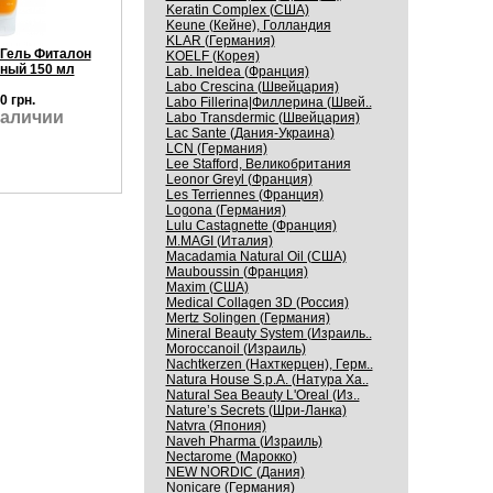
Keratin Complex (США)
Keune (Кейне), Голландия
KLAR (Германия)
 Гель Фиталон
KOELF (Корея)
ный 150 мл
Lab. Ineldea (Франция)
Labo Crescina (Швейцария)
0 грн.
Labo Fillerina|Филлерина (Швей..
наличии
Labo Transdermic (Швейцария)
Lac Sante (Дания-Украина)
LCN (Германия)
Lee Stafford, Великобритания
Leonor Greyl (Франция)
Les Terriennes (Франция)
Logona (Германия)
Lulu Castagnette (Франция)
M.MAGI (Италия)
Macadamia Natural Oil (США)
Mauboussin (Франция)
Maxim (США)
Medical Collagen 3D (Россия)
Mertz Solingen (Германия)
Mineral Beauty System (Израиль..
Moroccanoil (Израиль)
Nachtkerzen (Нахткерцен), Герм..
Natura House S.p.A. (Натура Ха..
Natural Sea Beauty L'Oreal (Из..
Nature’s Secrets (Шри-Ланка)
Natvra (Япония)
Naveh Pharma (Израиль)
Nectarome (Марокко)
NEW NORDIC (Дания)
Nonicare (Германия)