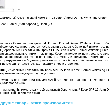
ермальный Осветляющий Крем SPF 15 Jean D`arcel Dermal Whitening Cream
Jean D`arcel (Жан Дарсель), Франция
мальный Осветляющий Крем SPF 15 Jean D`arcel Dermal Whitening Cream о
ффектом. Крем противостоит образованию очагов избыточной и неконтроли
и. Дермальный Осветляющий Крем SPF 15 Jean D`arcel Dermal Whitening Cre
няя эпидермальные пигментные пятна. Крем настолько точно и идеально увла
оявление раздражения, покраснений, стянутости и шелушения. Крем гарант
 от разрушения свободными радикалами. Способствует обновлению клеток к
лкие морщинки. Обеспечивает защиту от фотостарения.
ния:
Дермальный Осветляющий Крем SPF 15 Jean D`arcel Dermal Whitening 
дварительно очищеную кожу лица и шеи.
бутин, D-пантенол, фильтры для лучей А/В типа, экстракт цветков маргаритки
а, галактоарабинан.
т-магазине Вы можете купить Дермальный Осветляющий Крем SPF 15 Jean D`
с доставкой по Киеву и Украине.
другие товары этого производителя