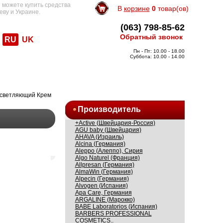
 можете купить средства
В
корзине
0
товар(ов)
еву и Украине.
(063) 798-85-62
Обратный звонок
RU
UK
Пн - Пт: 10.00 - 18.00
Суббота: 10.00 - 14.00
Осветляющий Крем
Производитель
+Active (Швейцария-Россия)
AGU baby (Швейцария)
AHAVA (Израиль)
Alcina (Германия)
Aleppo (Алеппо), Сирия
Algo Naturel (Франция)
Allpresan (Германия)
AlmaWin (Германия)
Alpecin (Германия)
Alvogen (Испания)
Apa Care, Германия
ARGALINE (Марокко)
BABE Laboratorios (Испания)
BARBERS PROFESSIONAL
COSMETICS..