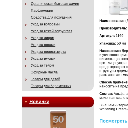
Органическая бытовая химия
Парфюмерия
Средства для похудения
Наименование:
Д
Уход за волосами
Производитель:
Уход за кожей вокруг глаз
Артикул:
1169
Уход за лицом
Упаковка:
50 мл
Уход за ногами
Назначение:
Дер
Уход за полостью рта
и увлажняющим э
Уход за руками
пигментации кож
цвет лица, устра
Уход за телом
предотвращает п
структуры дермы
Эфирные масла
разглаживает ме
Товары для детей
Способ примене
Товары для беременных
наносить на пре
Состав:
Альфа-ар
молочная кислот
Новинки
В нашем интерне
Whitening Cream 
Посмотреть 