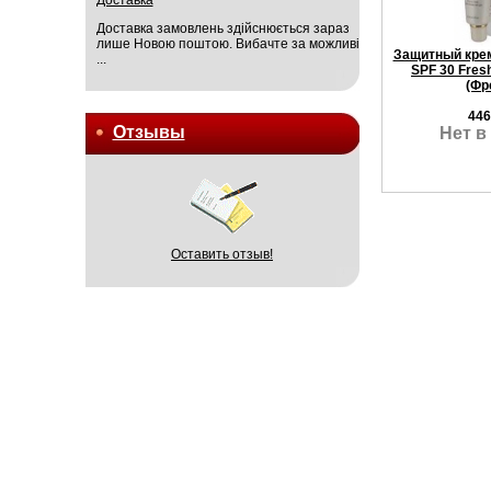
Доставка замовлень здійснюється зараз
лише Новою поштою. Вибачте за можливі
Защитный крем
...
SPF 30 Fres
(Фр
446
Отзывы
Нет в
Оставить отзыв!