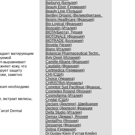
Barburys (Бельгия)
Beauty Elixir (Германия)
Beauty Line (Польша)
Bentley Organic (Великобритани..
Besins Healthcare (Франция)
Bio-Logical (Франция)
Bioscalin (Италия)
BIOTA(Биота), Турция
BIOTONALE (Франция)
BIOTRADE (Болгария)
Bioveta (Чехия)
Blanx (Италия)
Botanical Pharmaceutical Techn..
бладает матирующим
Byly Depil (Испания)
руемой
Camille Albane (Франция)
am выравнивает
Caudalie (Франция)
жняет кожу, что
Certmedica (Германия)
ирует защиту
CHI (США)
ожи, заметно
Choice (Украина)
CHRISTINA (Израиль)
Cream необходимо
Comptoir Sud Pacifique (Франци..
Cosmetex Roland (Япония)
Cosmofarma (Италия)
, экстракт мелисы,
Crystal (США)
Declare (Декляре), Швейцария
Decleor (Деклеор) Франция
arcel Dermal
Delta Studio (Италия)
Demax (Демакс), Япония
DentalPro (Япония)
Dessange (Франция)
Doliva (Германия)
Dr.Gustav Klein (Густав Клейн)