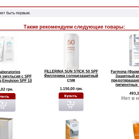
жет быть первым.
Также рекомендуем следующие товары:
FILLERINA SUN STICK 50 SPF
Farmona (Фарм
aboratorios
Филлерина солнцезащитный
Защитный кр
 эмульсия c SPF
стик
предотвращаю
ng Emulsion SPF 10
пигментных 
1.150,00 грн.
,02 грн.
493,3
Нет в 