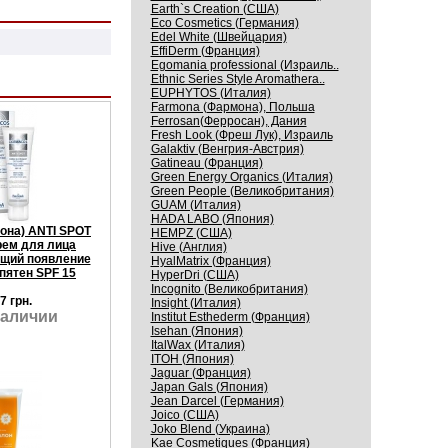
Earth`s Creation (США)
Eco Cosmetics (Германия)
Edel White (Швейцария)
EffiDerm (Франция)
Egomania professional (Израиль..
Ethnic Series Style Aromathera..
EUPHYTOS (Италия)
Farmona (Фармона), Польша
Ferrosan(Ферросан), Дания
Fresh Look (Фреш Лук), Израиль
Galaktiv (Венгрия-Австрия)
Gatineau (Франция)
Green Energy Organics (Италия)
Green People (Великобритания)
GUAM (Италия)
HADA LABO (Япония)
она) ANTI SPOT
HEMPZ (США)
ем для лица
Hive (Англия)
щий появление
HyalMatrix (Франция)
пятен SPF 15
HyperDri (США)
Incognito (Великобритания)
7 грн.
Insight (Италия)
наличии
Institut Esthederm (Франция)
Isehan (Япония)
ItalWax (Италия)
ITOH (Япония)
Jaguar (Франция)
Japan Gals (Япония)
Jean Darcel (Германия)
Joico (США)
Joko Blend (Украина)
Kaе Cosmеtiques (Франция)