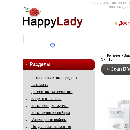
HappyLady - интернет 
для похуден
Дост
Каталог
»
Защ
SPF 15
Разделы
Jean D`
Антицеллюлитные средства
Витамины
Декоративная косметика
Защита от солнца
Косметика для мужчин
Косметические наборы
Маникюрные наборы
Натуральная косметика