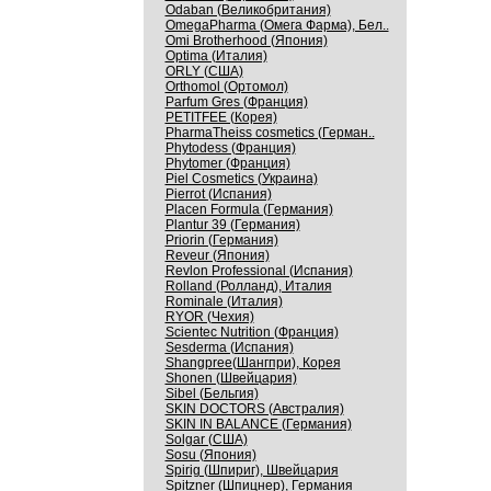
Odaban (Великобритания)
OmegaPharma (Омега Фарма), Бел..
Omi Brotherhood (Япония)
Optima (Италия)
ORLY (США)
Orthomol (Ортомол)
Parfum Gres (Франция)
PETITFEE (Корея)
PharmaTheiss cosmetics (Герман..
Phytodess (Франция)
Phytomer (Франция)
Piel Cosmetics (Украина)
Pierrot (Испания)
Placen Formula (Германия)
Plantur 39 (Германия)
Priorin (Германия)
Reveur (Япония)
Revlon Professional (Испания)
Rolland (Ролланд), Италия
Rominale (Италия)
RYOR (Чехия)
Scientec Nutrition (Франция)
Sesderma (Испания)
Shangpree(Шангпри), Корея
Shonen (Швейцария)
Sibel (Бельгия)
SKIN DOCTORS (Австралия)
SKIN IN BALANCE (Германия)
Solgar (США)
Sosu (Япония)
Spirig (Шпириг), Швейцария
Spitzner (Шпицнер), Германия