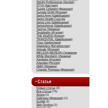
Strictly Professional (Англия)
STYX (Австрия)
Suage Collagen (Франция)
Sunstar GUM (Япония)
Swiss Army (Швейцария)
Swiss Health Care AG
Swiss Line (Швейцария)
Swissсlinical (Швейцария)
Tanoya (Украина)
Tessitaglio (Италия)
THE OOZOO (Корея)
TRANSVITAL (Швейцария)
Trisa (Switzerland)
Vitabiotics (Витабиотикс)
Voloute (Япония)
WELEDA (ВЕЛЕДА) Германия
White Mandarin (Украина)
Xanitalia (Италия)
Альпика (Россия)
АМИ (Украина)
Сhantal Thomass (Франция)
Статьи
Новые статьи
(0)
Все статьи
(76)
Alcina
(1)
Gatineau (Франция)
(1)
GUAM
(2)
Skin Doctors
(1)