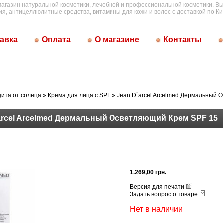
магазин натуральной косметики, лечебной и профессиональной косметики. Вы
ия, антицеллюлитные средства, витамины для кожи и волос с доставкой по Ки
авка
Оплата
О магазине
Контакты
ита от солнца
»
Крема для лица с SPF
» Jean D`arcel Arcelmed Дермальный 
arcel Arcelmed Дермальный Осветляющий Крем SPF 15
1.269,00 грн.
Версия для печати
Задать вопрос о товаре
Нет в наличии