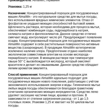
Производитель
: AlmaWin, Германия
Упаковка:
1,25 кг
Назначение:
Концентрированный порошок для посудомоечных
машин AlmaWin - это натуральное средство для мытья посуды,
без использования вредных химических элементов. Отказ от
фосфатов не ухудшил моющих способностей бытовой химии.
Щёлочность раствора, которая необходима для процесса мытья,
обеспечивает комбинация соды, гидрокарбоната натрия,
силиката натрия и филлосиликатов. Данное средство отлично
смягчает воду, контролирует число рН. Предупреждает появление
осадка. Концентрированный порошок для посудомоечных машин
AlmaWin содержит в себе растительные поверхностно-активные
вещества (сахароидные). В продукции AlmaWin категорически
исключено наличие хлора. Предпочтение отдано наиболее
экологически совместимым агентам на основе кислорода -
перкарбонату натрия. В моющем растворе при температуре
свыше 50° С высвобождается кислород, который окисляет
красители и делает их смываемыми. Данное средство обладает
легким ароматом эвкалипта.
Способ применения:
Концентрированный порошок для
посудомоечных машин AlmaWin идеально подходит для
посудомоечных машин нового поколения, работающих с учётом
экономичного использования энергии и воды. Гигиеничное мытье
любых видов посуды обеспечивается благодаря грамотному
сочетанию органических моющих ингредиентов. Средство легко
удаляет засохшие частички пищи, крахмал и протеин. В
зависимости от степени загрязнения расход - от 1 до 1,5
столовых ложек. Упаковки 1,25 кг хватает на 50 циклов мытья
посуды.