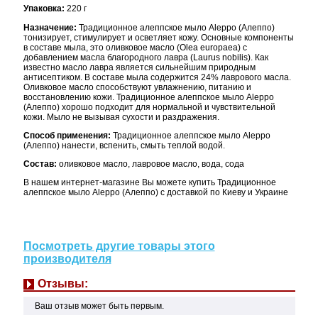
Упаковка:
220 г
Назначение:
Традиционное алеппское мыло Aleppo (Алеппо)
тонизирует, стимулирует и осветляет кожу. Основные компоненты
в составе мыла, это оливковое масло (Olea europaea) с
добавлением масла благородного лавра (Laurus nobilis). Как
известно масло лавра является сильнейшим природным
антисептиком. В составе мыла содержится 24% лаврового масла.
Оливковое масло способствуют увлажнению, питанию и
восстановлению кожи. Традиционное алеппское мыло Aleppo
(Алеппо) хорошо подходит для нормальной и чувствительной
кожи. Мыло не вызывая сухости и раздражения.
Способ применения:
Традиционное алеппское мыло Aleppo
(Алеппо) нанести, вспенить, смыть теплой водой.
Состав:
оливковое масло, лавровое масло, вода, сода
В нашем интернет-магазине Вы можете купить Традиционное
алеппское мыло Aleppo (Алеппо) с доставкой по Киеву и Украине
Посмотреть другие товары этого
производителя
Отзывы:
Ваш отзыв может быть первым.