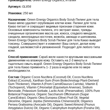
Производитель:
Green Energy Organics, Италия
Артикул:
GL856
Упаковка:
250 мл
Назначение:
Green Energy Organics Body Scrub Пилинг для тела
Какао мягко удаляет огрубевшие клетки кожи. Пилинг для тела
Какао питает и сокращает видимые признаки старения кожи.
Основные компоненты пилинга, это экстракт какао, трижды
очищенные органические масла ши, кокоса, сладкого миндаля,
сандала, виноградных косточек, жожоба, авокадо и шиповника.
Green Energy Organics Body Scrub Пилинг для тела Какао выводит
токсины. Совершенствует и изменяет Ваш силуэт, делая кожу
гладкой, шелковистой и увлажненной. Подходит для любого типа
кожи.
Способ применения:
Скраб-желе нанести круговыми массажными
движениями на влажную кожу. Оставить на 2-3 минуты и
тщательно смыть водой. Green Energy Organics Body Scrub Пилинг
для тела Какао применять 1- 2 раза в неделю или по мере
необходимости.
Состав:
Organic Cocos Nucifera (Coconut) Oil, Cocos Nucifera
Extract (Coconut), Xanthan Gum (From Biotechnology Plant-Derived
Gum Thickener), Vitamin A (From Carrot/Daucus Carrota), Vitamin E
(Tochoperol), Vitamin C/Horsetail (Equisetum Arvense), Sodium
Benzoate, Potassium Sorbate, Lactic Acid. (Preservative), 100% Pure
Botanical Fragrance, Organic Saccharum Officinarum (Sugar
Cane)Extract, Organic Olea Europea (Olive) Fruit Oil, Vegetal
Glicerine, Organic Jojoba (Simmondsia Chinensis)Oil, Organics
Persea Gratissima (Avocado Oil), Organic Sweet Almond (Prunus
Amygdalus Dulcis) Oil, Organic Calophyllum Inophyllum (Foraha Oil),