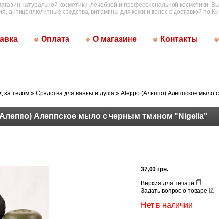
магазин натуральной косметики, лечебной и профессиональной косметики. Вы
ия, антицеллюлитные средства, витамины для кожи и волос с доставкой по Ки
авка
Оплата
О магазине
Контакты
д за телом
»
Средства для ванны и душа
» Aleppo (Алеппо) Алеппское мыло 
(Алеппо) Алеппское мыло с черным тмином "Nigella"
37,00 грн.
Версия для печати
Задать вопрос о товаре
Нет в наличии