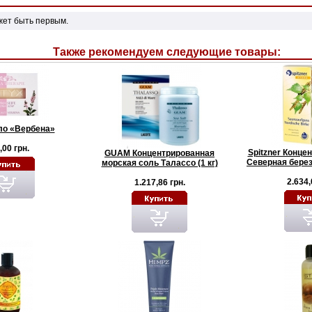
жет быть первым.
Также рекомендуем следующие товары:
о «Вербена»
,00 грн.
Spitzner Конце
GUAM Концентрированная
Северная берез
морская соль Талассо (1 кг)
2.634,
1.217,86 грн.