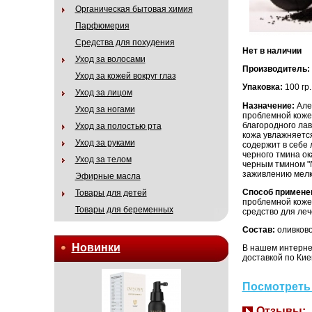
Органическая бытовая химия
Парфюмерия
Средства для похудения
Нет в наличии
Уход за волосами
Производитель:
Уход за кожей вокруг глаз
Упаковка:
100 гр.
Уход за лицом
Назначение:
Але
Уход за ногами
проблемной кожей
благородного лавр
Уход за полостью рта
кожа увлажняется
Уход за руками
содержит в себе
черного тмина о
Уход за телом
черным тмином "N
заживлению мелк
Эфирные масла
Способ примене
Товары для детей
проблемной коже
Товары для беременных
средство для ле
Состав:
оливково
Новинки
В нашем интернет
доставкой по Кие
Посмотреть 
Отзывы: