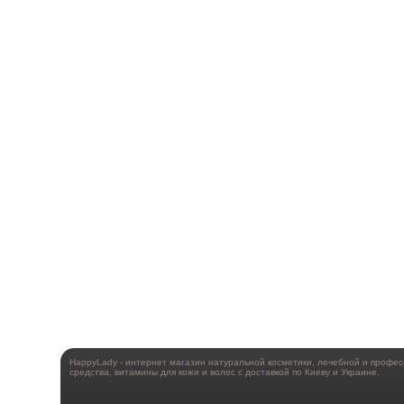
HappyLady - интернет магазин натуральной косметики, лечебной и профе
средства, витамины для кожи и волос с доставкой по Киеву и Украине.