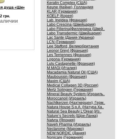
Keratin Complex (США)
Keune (Кейне), Голландия
ля душа «Ши»
KLAR (Германия)
KOELF (Корея)
2 грн.
Lab. Ineldea (Франция)
наличии
Labo Crescina (Швейцария)
Labo Fillerina|Филлерина (Швей..
Labo Transdermic (Швейцария)
Lac Sante (Дания-Украина)
LCN (Германия)
Lee Stafford, Великобритания
Leonor Greyl (Франция)
Les Terriennes (Франция)
Logona (Германия)
Lulu Castagnette (Франция)
M.MAGI (Италия)
Macadamia Natural Oil (США)
Mauboussin (Франция)
Maxim (США)
Medical Collagen 3D (Россия)
Mertz Solingen (Германия)
Mineral Beauty System (Израиль..
Moroccanoil (Израиль)
Nachtkerzen (Нахткерцен), Герм..
Natura House S.p.A. (Натура Ха..
Natural Sea Beauty L'Oreal (Из..
Nature’s Secrets (Шри-Ланка)
Natvra (Япония)
Naveh Pharma (Израиль)
Nectarome (Марокко)
NEW NORDIC (Дания)
Nonicare (Германия)