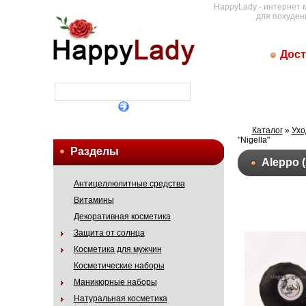
HappyLady - интернет 
для похуден
Дост
Каталог
»
Ухо
"Nigella"
Разделы
Aleppo 
Антицеллюлитные средства
Витамины
Декоративная косметика
Защита от солнца
Косметика для мужчин
Косметические наборы
Маникюрные наборы
Натуральная косметика