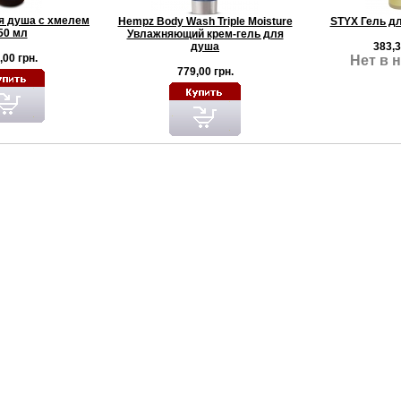
я душа с хмелем
Hempz Body Wash Triple Moisture
STYX Гель д
50 мл
Увлажняющий крем-гель для
душа
383,3
,00 грн.
Нет в 
779,00 грн.