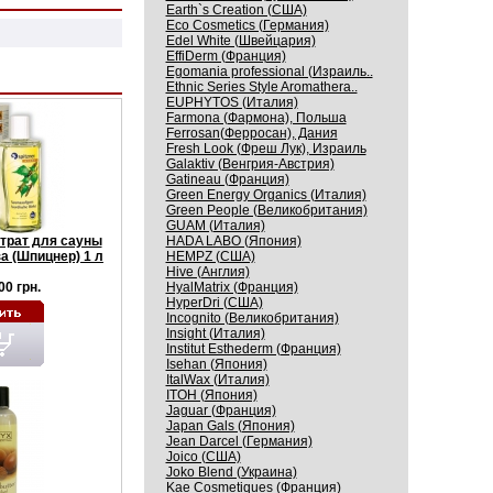
Earth`s Creation (США)
Eco Cosmetics (Германия)
Edel White (Швейцария)
EffiDerm (Франция)
Egomania professional (Израиль..
Ethnic Series Style Aromathera..
EUPHYTOS (Италия)
Farmona (Фармона), Польша
Ferrosan(Ферросан), Дания
Fresh Look (Фреш Лук), Израиль
Galaktiv (Венгрия-Австрия)
Gatineau (Франция)
Green Energy Organics (Италия)
Green People (Великобритания)
GUAM (Италия)
HADA LABO (Япония)
нтрат для сауны
HEMPZ (США)
а (Шпицнер) 1 л
Hive (Англия)
HyalMatrix (Франция)
00 грн.
HyperDri (США)
Incognito (Великобритания)
Insight (Италия)
Institut Esthederm (Франция)
Isehan (Япония)
ItalWax (Италия)
ITOH (Япония)
Jaguar (Франция)
Japan Gals (Япония)
Jean Darcel (Германия)
Joico (США)
Joko Blend (Украина)
Kaе Cosmеtiques (Франция)