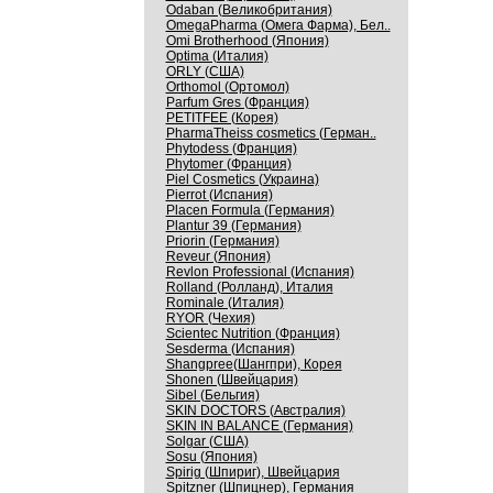
Odaban (Великобритания)
OmegaPharma (Омега Фарма), Бел..
Omi Brotherhood (Япония)
Optima (Италия)
ORLY (США)
Orthomol (Ортомол)
Parfum Gres (Франция)
PETITFEE (Корея)
PharmaTheiss cosmetics (Герман..
Phytodess (Франция)
Phytomer (Франция)
Piel Cosmetics (Украина)
Pierrot (Испания)
Placen Formula (Германия)
Plantur 39 (Германия)
Priorin (Германия)
Reveur (Япония)
Revlon Professional (Испания)
Rolland (Ролланд), Италия
Rominale (Италия)
RYOR (Чехия)
Scientec Nutrition (Франция)
Sesderma (Испания)
Shangpree(Шангпри), Корея
Shonen (Швейцария)
Sibel (Бельгия)
SKIN DOCTORS (Австралия)
SKIN IN BALANCE (Германия)
Solgar (США)
Sosu (Япония)
Spirig (Шпириг), Швейцария
Spitzner (Шпицнер), Германия