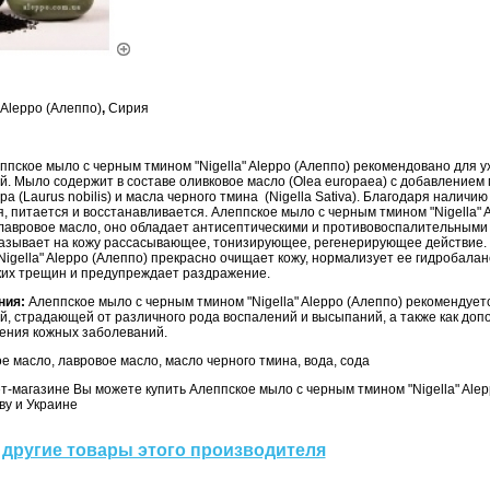
Aleppo (Алеппо)
,
Сирия
ппское мыло с черным тмином "Nigella" Aleppo (Алеппо) рекомендовано для у
. Мыло содержит в составе оливковое масло (Olea europaea) с добавлением
а (Laurus nobilis) и масла черного тмина (Nigella Sativa). Благодаря наличи
, питается и восстанавливается.
Алеппское мыло с черным тмином "Nigella" 
 лавровое масло, оно обладает антисептическими и противовоспалительными
казывает на кожу рассасывающее, тонизирующее, регенерирующее действие.
igella" Aleppo (Алеппо) прекрасно очищает кожу, нормализует ее гидробалан
их трещин и предупреждает раздражение.
ния:
Алеппское мыло с черным тмином "Nigella" Aleppo (Алеппо) рекомендуетс
й, страдающей от различного рода воспалений и высыпаний, а также как до
чения кожных заболеваний.
е масло, лавровое масло, масло черного тмина, вода, сода
-магазине Вы можете купить Алеппское мыло с черным тмином "Nigella" Alep
ву и Украине
другие товары этого производителя