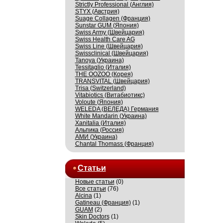
Strictly Professional (Англия)
STYX (Австрия)
Suage Collagen (Франция)
Sunstar GUM (Япония)
Swiss Army (Швейцария)
Swiss Health Care AG
Swiss Line (Швейцария)
Swissсlinical (Швейцария)
Tanoya (Украина)
Tessitaglio (Италия)
THE OOZOO (Корея)
TRANSVITAL (Швейцария)
Trisa (Switzerland)
Vitabiotics (Витабиотикс)
Voloute (Япония)
WELEDA (ВЕЛЕДА) Германия
White Mandarin (Украина)
Xanitalia (Италия)
Альпика (Россия)
АМИ (Украина)
Сhantal Thomass (Франция)
Статьи
Новые статьи
(0)
Все статьи
(76)
Alcina
(1)
Gatineau (Франция)
(1)
GUAM
(2)
Skin Doctors
(1)