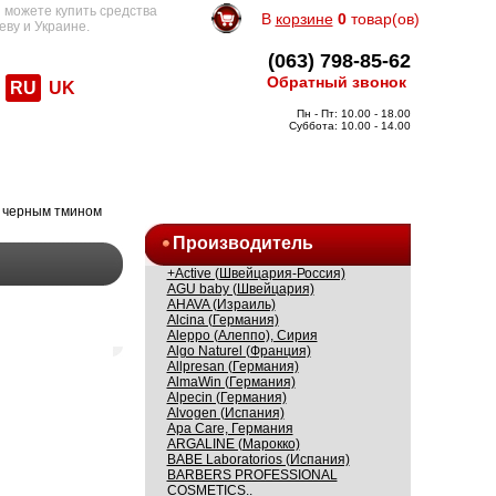
 можете купить средства
В
корзине
0
товар(ов)
еву и Украине.
(063) 798-85-62
Обратный звонок
RU
UK
Пн - Пт: 10.00 - 18.00
Суббота: 10.00 - 14.00
с черным тмином
Производитель
+Active (Швейцария-Россия)
AGU baby (Швейцария)
AHAVA (Израиль)
Alcina (Германия)
Aleppo (Алеппо), Сирия
Algo Naturel (Франция)
Allpresan (Германия)
AlmaWin (Германия)
Alpecin (Германия)
Alvogen (Испания)
Apa Care, Германия
ARGALINE (Марокко)
BABE Laboratorios (Испания)
BARBERS PROFESSIONAL
COSMETICS..