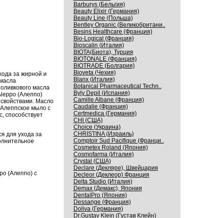
Barburys (Бельгия)
Beauty Elixir (Германия)
Beauty Line (Польша)
Bentley Organic (Великобритани..
Besins Healthcare (Франция)
Bio-Logical (Франция)
Bioscalin (Италия)
BIOTA(Биота), Турция
BIOTONALE (Франция)
BIOTRADE (Болгария)
Bioveta (Чехия)
хода за жирной и
Blanx (Италия)
 масла
Botanical Pharmaceutical Techn..
ю оливкового масла
Byly Depil (Испания)
Aleppo (Алеппо)
Camille Albane (Франция)
 свойствами. Масло
Caudalie (Франция)
 Алеппское мыло с
Certmedica (Германия)
с, способствует
CHI (США)
Choice (Украина)
CHRISTINA (Израиль)
я для ухода за
Comptoir Sud Pacifique (Франци..
полнительное
Cosmetex Roland (Япония)
Cosmofarma (Италия)
Crystal (США)
Declare (Декляре), Швейцария
po (Алеппо) с
Decleor (Деклеор) Франция
Delta Studio (Италия)
Demax (Демакс), Япония
DentalPro (Япония)
Dessange (Франция)
Doliva (Германия)
Dr.Gustav Klein (Густав Клейн)