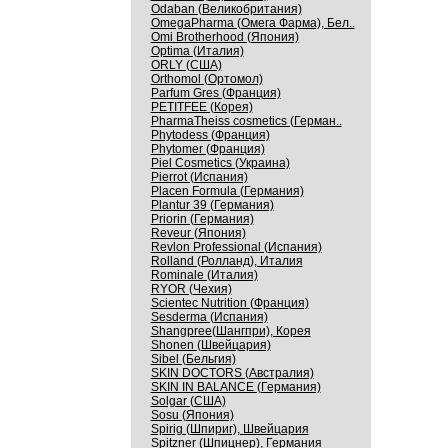
Odaban (Великобритания)
OmegaPharma (Омега Фарма), Бел..
Omi Brotherhood (Япония)
Optima (Италия)
ORLY (США)
Orthomol (Ортомол)
Parfum Gres (Франция)
PETITFEE (Корея)
PharmaTheiss cosmetics (Герман..
Phytodess (Франция)
Phytomer (Франция)
Piel Cosmetics (Украина)
Pierrot (Испания)
Placen Formula (Германия)
Plantur 39 (Германия)
Priorin (Германия)
Reveur (Япония)
Revlon Professional (Испания)
Rolland (Ролланд), Италия
Rominale (Италия)
RYOR (Чехия)
Scientec Nutrition (Франция)
Sesderma (Испания)
Shangpree(Шангпри), Корея
Shonen (Швейцария)
Sibel (Бельгия)
SKIN DOCTORS (Австралия)
SKIN IN BALANCE (Германия)
Solgar (США)
Sosu (Япония)
Spirig (Шпириг), Швейцария
Spitzner (Шпицнер), Германия