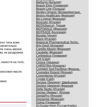
Barburys (Бельгия)
Beauty Elixir (Германия)
Beauty Line (Польша)
Bentley Organic (Великобритани..
Besins Healthcare (Франция)
Bio-Logical (Франция)
Bioscalin (Италия)
BIOTA(Биота), Турция
BIOTONALE (Франция)
BIOTRADE (Болгария)
Bioveta (Чехия)
Blanx (Италия)
Botanical Pharmaceutical Techn..
ого типа кожи.
Byly Depil (Испания)
ключительно
Camille Albane (Франция)
me очень мягкое,
Caudalie (Франция)
жу, не раздражая
Certmedica (Германия)
CHI (США)
 нанести на тело,
Choice (Украина)
CHRISTINA (Израиль)
Comptoir Sud Pacifique (Франци..
кокосовое масло
Cosmetex Roland (Япония)
Cosmofarma (Италия)
Crystal (США)
аине.
Declare (Декляре), Швейцария
Decleor (Деклеор) Франция
Delta Studio (Италия)
Demax (Демакс), Япония
DentalPro (Япония)
Dessange (Франция)
Doliva (Германия)
Dr.Gustav Klein (Густав Клейн)