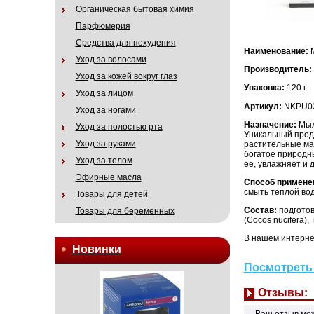
Органическая бытовая химия
Парфюмерия
Средства для похудения
Наименование:
Уход за волосами
Производитель:
Уход за кожей вокруг глаз
Упаковка:
120 г
Уход за лицом
Артикул:
NKPU0
Уход за ногами
Назначение:
Мыл
Уход за полостью рта
Уникальный прод
Уход за руками
растительные мас
богатое природны
Уход за телом
ее, увлажняет и 
Эфирные масла
Способ примене
смыть теплой вод
Товары для детей
Состав:
подготов
Товары для беременных
(Cocos nucifera),
В нашем интернет
Новинки
Посмотреть 
Отзывы:
Ваш отзыв мо