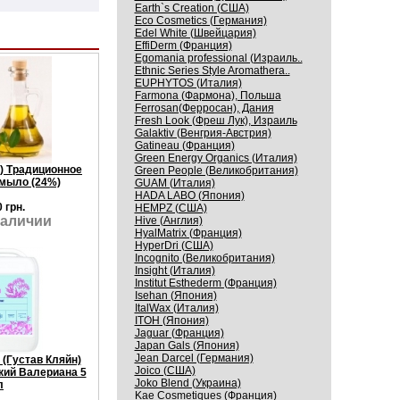
Earth`s Creation (США)
Eco Cosmetics (Германия)
Edel White (Швейцария)
EffiDerm (Франция)
Egomania professional (Израиль..
Ethnic Series Style Aromathera..
EUPHYTOS (Италия)
Farmona (Фармона), Польша
Ferrosan(Ферросан), Дания
Fresh Look (Фреш Лук), Израиль
Galaktiv (Венгрия-Австрия)
Gatineau (Франция)
Green Energy Organics (Италия)
) Традиционное
Green People (Великобритания)
мыло (24%)
GUAM (Италия)
HADA LABO (Япония)
 грн.
HEMPZ (США)
наличии
Hive (Англия)
HyalMatrix (Франция)
HyperDri (США)
Incognito (Великобритания)
Insight (Италия)
Institut Esthederm (Франция)
Isehan (Япония)
ItalWax (Италия)
ITOH (Япония)
Jaguar (Франция)
Japan Gals (Япония)
Jean Darcel (Германия)
 (Густав Кляйн)
Joico (США)
кий Валериана 5
Joko Blend (Украина)
л
Kaе Cosmеtiques (Франция)