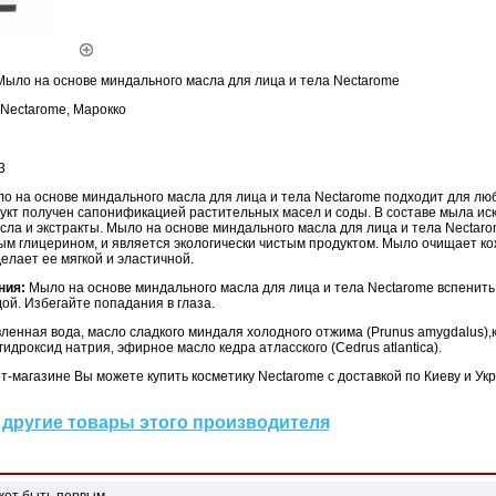
Мыло на основе миндального масла для лица и тела Nectarome
Nectarome, Марокко
3
о на основе миндального масла для лица и тела Nectarome подходит для люб
укт получен сапонификацией растительных масел и соды. В составе мыла ис
ла и экстракты. Мыло на основе миндального масла для лица и тела Nectaro
м глицерином, и является экологически чистым продуктом. Мыло очищает ко
делает ее мягкой и эластичной.
ния:
Мыло на основе миндального масла для лица и тела Nectarome вспенить,
ой. Избегайте попадания в глаза.
ленная вода, масло сладкого миндаля холодного отжима (Prunus amygdalus),
 гидроксид натрия, эфирное масло кедра атласского (Cedrus atlantica).
-магазине Вы можете купить косметику Nectarome с доставкой по Киеву и Укр
другие товары этого производителя
жет быть первым.