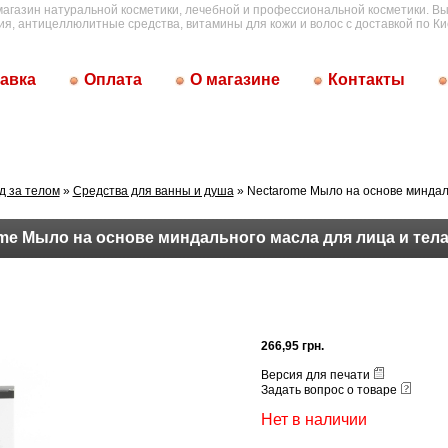
магазин натуральной косметики, лечебной и профессиональной косметики. Вы
ия, антицеллюлитные средства, витамины для кожи и волос с доставкой по Ки
авка
Оплата
О магазине
Контакты
д за телом
»
Средства для ванны и душа
» Nectarome Мыло на основе миндал
me Мыло на основе миндального масла для лица и тел
266,95 грн.
Версия для печати
Задать вопрос о товаре
Нет в наличии