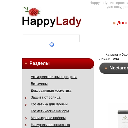
HappyLady - интернет 
для похуден
Дост
Каталог
»
Ухо
лица и тела
Разделы
Nectaro
Антицеллюлитные средства
Витамины
Декоративная косметика
Защита от солнца
Косметика для мужчин
Косметические наборы
Маникюрные наборы
Натуральная косметика