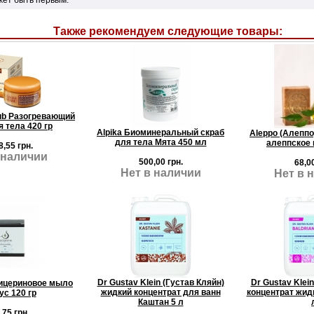
Также рекомендуем следующие товары:
ub Разогревающий
я тела 420 гр
Alpika Биоминеральный скраб
Aleppo (Алеппо
для тела Мята 450 мл
алеппское 
8,55 грн.
 наличии
500,00 грн.
68,00
Нет в наличии
Нет в 
Dr Gustav Klein (Густав Кляйн)
Dr Gustav Klein
ицериновое мыло
жидкий концентрат для ванн
концентрат жид
ус 120 гр
Каштан 5 л
,75 грн.