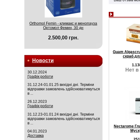
Orthomol Femin - климакс и менопауза
Ортомол Фемин, 30 дн
2.500,00 грн.
Guam Algascr
скраб дл
Новости
1.13
Нет в
30.12.2024
Графік роботи
31.12.24-01.01.25 вихідні дні. Терміни
відправки замовлень здійснюватимуться
в ...
26.12.2023
Графік роботи
31.12.23-01.01.24 вихідні дні. Терміни
відправки замовлень здійснюватимуться
в ...
Nectarome Гл
Муск
04.01.2023
Доставка
251