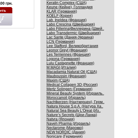
Keratin Complex (США)
00 грн.
Keune (Кейне), Голландия
KLAR (Германия)
KOELF (Корея)
Lab. Ineldea (Франция)
Labo Crescina (Швейцария)
Labo Fillerina|Филлерина (Швей..
Labo Transdermic (Швейцария)
Lac Sante (Дания-Украина)
LCN (Германия)
Lee Stafford, Великобритания
Leonor Greyl (Франция)
Les Terriennes (Франция)
Logona (Германия)
Lulu Castagnette (Франция)
M.MAGI (Италия)
Macadamia Natural Oil (США)
Mauboussin (Франция)
Maxim (США)
Medical Collagen 3D (Россия)
Mertz Solingen (Германия)
Mineral Beauty System (Израиль..
Moroccanoil (Израиль)
Nachtkerzen (Нахткерцен), Герм..
Natura House S.p.A. (Натура Ха..
Natural Sea Beauty L'Oreal (Из..
Nature’s Secrets (Шри-Ланка)
Natvra (Япония)
Naveh Pharma (Израиль)
Nectarome (Марокко)
NEW NORDIC (Дания)
Nonicare (Германия)