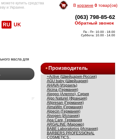
 можете купить средства
В
корзине
0
товар(ов)
еву и Украине.
(063) 798-85-62
Обратный звонок
RU
UK
Пн - Пт: 10.00 - 18.00
Суббота: 10.00 - 14.00
ьного масла для
Производитель
а
+Active (Швейцария-Россия)
AGU baby (Швейцария)
AHAVA (Израиль)
Alcina (Германия)
Aleppo (Алеппо), Сирия
Algo Naturel (Франция)
Allpresan (Германия)
AlmaWin (Германия)
Alpecin (Германия)
Alvogen (Испания)
Apa Care, Германия
ARGALINE (Марокко)
BABE Laboratorios (Испания)
BARBERS PROFESSIONAL
COSMETICS..