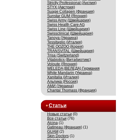
Strictly Professional (Англия)
STYX (Австрия)
Suage Collagen (Франция)
Sunstar GUM (Япония)
Swiss Army (Швейцария)
Swiss Health Care AG
Swiss Line (Швейцария)
Swissсlinical (Швейцария)
Tanoya (Украина)
Tessitaglio (Италия)
THE OOZOO (Корея)
TRANSVITAL (Швейцария)
Trisa (Switzerland)
Vitabiotics (Витабиотикс)
Voloute (Япония)
WELEDA (ВЕЛЕДА) Германия
White Mandarin (Украина)
Xanitalia (Италия)
Альпика (Россия)
АМИ (Украина)
Сhantal Thomass (Франция)
Статьи
Новые статьи
(0)
Все статьи
(76)
Alcina
(1)
Gatineau (Франция)
(1)
GUAM
(2)
Skin Doctors
(1)