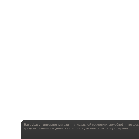
HappyLady - интернет магазин натуральной косметики, лечебной и профе
средства, витамины для кожи и волос с доставкой по Киеву и Украине.