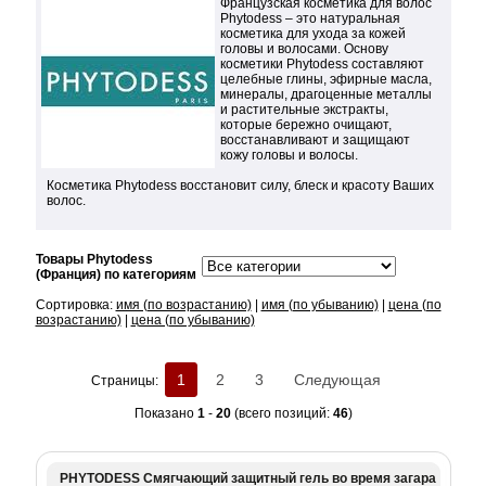
Французская коcметика для волос
Phytodess – это натуральная
косметика для ухода за кожей
головы и волосами. Основу
косметики Phytodess составляют
целебные глины, эфирные масла,
минералы, драгоценные металлы
и растительные экстракты,
которые бережно очищают,
восстанавливают и защищают
кожу головы и волосы.
Косметика Phytodess восстановит силу, блеск и красоту Ваших
волос.
Товары Phytodess
(Франция) по категориям
Сортировка:
имя (по возрастанию)
|
имя (по убыванию)
|
цена (по
возрастанию)
|
цена (по убыванию)
1
2
3
Следующая
Страницы:
Показано
1
-
20
(всего позиций:
46
)
PHYTODESS Смягчающий защитный гель во время загара