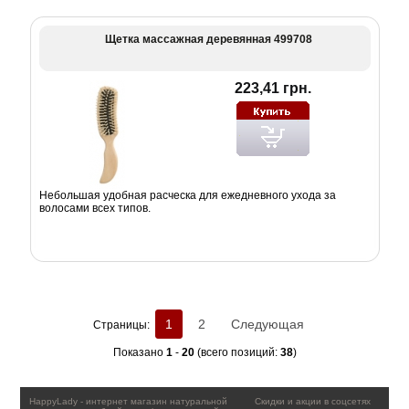
Щетка массажная деревянная 499708
223,41 грн.
Небольшая удобная расческа для ежедневного ухода за
волосами всех типов.
1
2
Следующая
Страницы:
Показано
1
-
20
(всего позиций:
38
)
HappyLady - интернет магазин натуральной
Скидки и акции в соцсетях