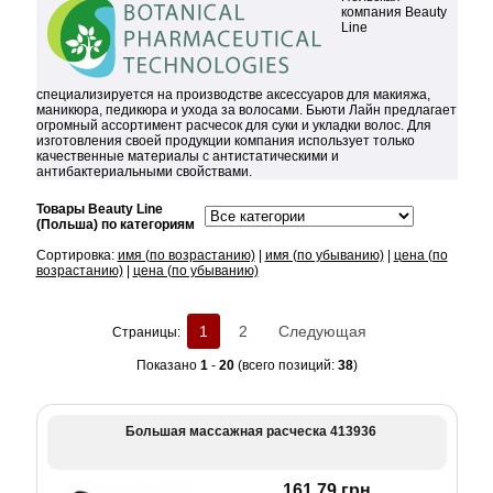
компания Beauty
Line
специализируется на производстве аксессуаров для макияжа,
маникюра, педикюра и ухода за волосами. Бьюти Лайн предлагает
огромный ассортимент расчесок для суки и укладки волос. Для
изготовления своей продукции компания использует только
качественные материалы с антистатическими и
антибактериальными свойствами.
Товары Beauty Line
(Польша) по категориям
Сортировка:
имя (по возрастанию)
|
имя (по убыванию)
|
цена (по
возрастанию)
|
цена (по убыванию)
1
2
Следующая
Страницы:
Показано
1
-
20
(всего позиций:
38
)
Большая массажная расческа 413936
161,79 грн.