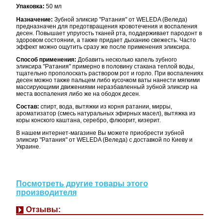
Упаковка:
50 мл
Назначение:
Зубной эликсир "Ратания" от WELEDA (Веледа)
предназначен для предотвращения кровотечения и воспаления
десен. Повышает упругость тканей рта, поддерживает пародонт в
здоровом состоянии, а также придает дыханию свежесть. Часто
эффект можно ощутить сразу же после применения эликсира.
Способ применения:
Добавить несколько капель зубного
эликсира "Ратания" примерно в половину стакана теплой воды,
тщательно прополоскать раствором рот и горло. При воспалениях
десен можно также пальцем либо кусочком ваты нанести мягкими
массирующими движениями неразбавленный зубной эликсир на
места воспаления либо же на ободок десен.
Состав:
спирт, вода, вытяжки из корня ратании, мирры,
ароматизатор (смесь натуральных эфирных масел), вытяжка из
коры конского каштана, серебро, флюорит, кизерит.
В нашем интернет-магазине Вы можете приобрести зубной
эликсир "Ратания" от WELEDA (Веледа) с доставкой по Киеву и
Украине.
Посмотреть другие товары этого
производителя
Отзывы: