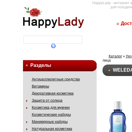
HappyLady - интернет 
для похуден
Дост
Каталог
»
Ухо
лица
Разделы
WELEDA
Антицеллюлитные средства
Витамины
Декоративная косметика
Защита от солнца
Косметика для мужчин
Косметические наборы
Маникюрные наборы
Натуральная косметика