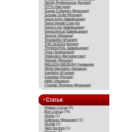
Strictly Professional (Англия)
STYX (Австрия)
Suage Collagen (Франция)
Sunstar GUM (Япония)
Swiss Army (Швейцария)
Swiss Health Care AG
Swiss Line (Швейцария)
Swissсlinical (Швейцария)
Tanoya (Украина)
Tessitaglio (Италия)
THE OOZOO (Корея)
TRANSVITAL (Швейцария)
Trisa (Switzerland)
Vitabiotics (Витабиотикс)
Voloute (Япония)
WELEDA (ВЕЛЕДА) Германия
White Mandarin (Украина)
Xanitalia (Италия)
Альпика (Россия)
АМИ (Украина)
Сhantal Thomass (Франция)
Статьи
Новые статьи
(0)
Все статьи
(76)
Alcina
(1)
Gatineau (Франция)
(1)
GUAM
(2)
Skin Doctors
(1)