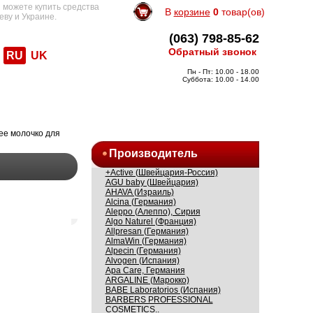
 можете купить средства
В
корзине
0
товар(ов)
еву и Украине.
(063) 798-85-62
Обратный звонок
RU
UK
Пн - Пт: 10.00 - 18.00
Суббота: 10.00 - 14.00
е молочко для
Производитель
+Active (Швейцария-Россия)
AGU baby (Швейцария)
AHAVA (Израиль)
Alcina (Германия)
Aleppo (Алеппо), Сирия
Algo Naturel (Франция)
Allpresan (Германия)
AlmaWin (Германия)
Alpecin (Германия)
Alvogen (Испания)
Apa Care, Германия
ARGALINE (Марокко)
BABE Laboratorios (Испания)
BARBERS PROFESSIONAL
COSMETICS..