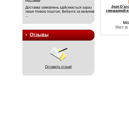
Jean D`ar
Доставка замовлень здійснюється зараз
смешанной и 
лише Новою поштою. Вибачте за можливі
...
501
Нет в
Отзывы
Оставить отзыв!