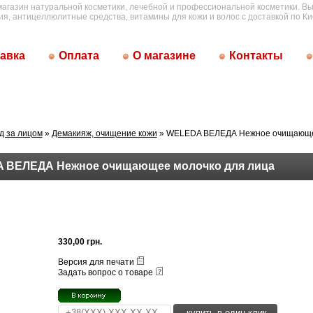
магазин натуральной косметики, лечебной и профессиональной косметики. Вы
ия, антицеллюлитные средства, витамины для кожи и волос с доставкой по Ки
авка
Оплата
О магазине
Контакты
д за лицом
»
Демакияж, очищение кожи
» WELEDA ВЕЛЕДА Нежное очищающе
 ВЕЛЕДА Нежное очищающее молочко для лица
330,00 грн.
Версия для печати
Задать вопрос о товаре
купить в один клик