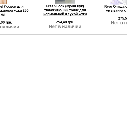
Fresh Look (Фреш Лук)
cel Лосьон для
Ryor Очищаю
Увлажняющий тоник для
жирной кожи 250
умывания с
нормальной и сухой кожи
мл
275,5
254,48 грн.
,00 грн.
Нет в 
Нет в наличии
 наличии