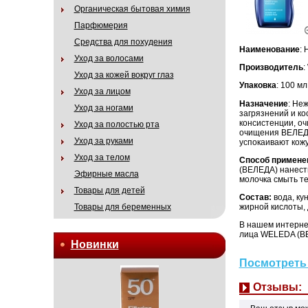
Органическая бытовая химия
Парфюмерия
Средства для похудения
Наименование
:
Уход за волосами
Производитель
:
Уход за кожей вокруг глаз
Упаковка
: 100 мл
Уход за лицом
Назначение
: Не
Уход за ногами
загрязнений и к
консистенции, о
Уход за полостью рта
очищения ВЕЛЕДА
Уход за руками
успокаивают кожу
Уход за телом
Способ примене
(ВЕЛЕДА) нанести
Эфирные масла
молочка смыть те
Товары для детей
Состав:
вода, ку
жирной кислоты, 
Товары для беременных
В нашем интерне
лица WELEDA (ВЕЛ
Новинки
Посмотреть 
Отзывы: