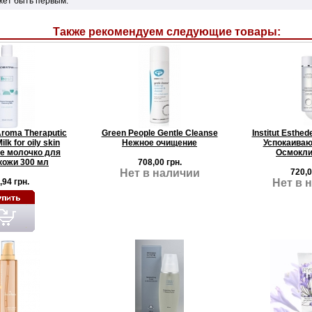
жет быть первым.
Также рекомендуем следующие товары:
roma Theraputic
Green People Gentle Cleanse
Institut Esthe
lk for oily skin
Нежное очищение
Успокаиваю
 молочко для
Осмокли
кожи 300 мл
708,00 грн.
Нет в наличии
720,0
,94 грн.
Нет в 