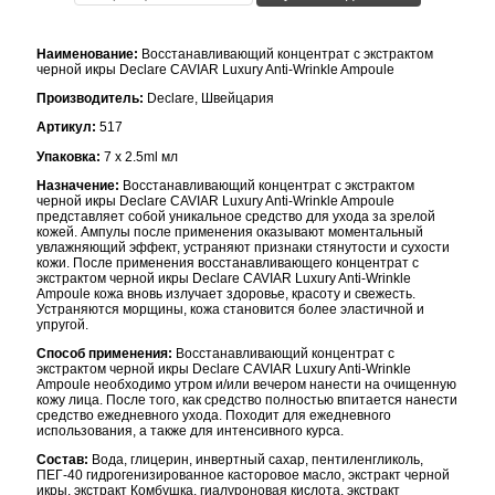
Наименование:
Восстанавливающий концентрат с экстрактом
черной икры Declare CAVIAR Luxury Anti-Wrinkle Ampoule
Производитель:
Declare, Швейцария
Артикул:
517
Упаковка:
7 x 2.5ml мл
Назначение:
Восстанавливающий концентрат с экстрактом
черной икры Declare CAVIAR Luxury Anti-Wrinkle Ampoule
представляет собой уникальное средство для ухода за зрелой
кожей. Ампулы после применения оказывают моментальный
увлажняющий эффект, устраняют признаки стянутости и сухости
кожи. После применения восстанавливающего концентрат с
экстрактом черной икры Declare CAVIAR Luxury Anti-Wrinkle
Ampoule кожа вновь излучает здоровье, красоту и свежесть.
Устраняются морщины, кожа становится более эластичной и
упругой.
Способ применения:
Восстанавливающий концентрат с
экстрактом черной икры Declare CAVIAR Luxury Anti-Wrinkle
Ampoule необходимо утром и/или вечером нанести на очищенную
кожу лица. После того, как средство полностью впитается нанести
средство ежедневного ухода. Походит для ежедневного
использования, а также для интенсивного курса.
Состав:
Вода, глицерин, инвертный сахар, пентиленгликоль,
ПЕГ-40 гидрогенизированное касторовое масло, экстракт черной
икры, экстракт Комбушка, гиалуроновая кислота, экстракт