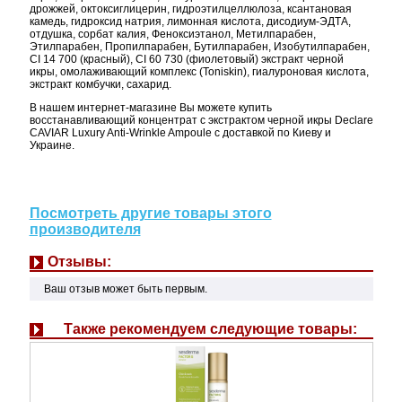
дрожжей, октоксиглицерин, гидроэтилцеллюлоза, ксантановая
камедь, гидроксид натрия, лимонная кислота, дисодиум-ЭДТА,
отдушка, сорбат калия, Феноксиэтанол, Метилпарабен,
Этилпарабен, Пропилпарабен, Бутилпарабен, Изобутилпарабен,
CI 14 700 (красный), CI 60 730 (фиолетовый) экстракт черной
икры, омолаживающий комплекс (Toniskin), гиалуроновая кислота,
экстракт комбучки, сахарид.
В нашем интернет-магазине Вы можете купить
восстанавливающий концентрат с экстрактом черной икры Declare
CAVIAR Luxury Anti-Wrinkle Ampoule с доставкой по Киеву и
Украине.
Посмотреть другие товары этого
производителя
Отзывы:
Ваш отзыв может быть первым.
Также рекомендуем следующие товары: