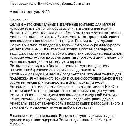
Производитель: Витабиотикс, Великобритания
Упаковка: капсулы №30
Описание:
Велмен – это специальный витаминный комплекс для мужчин,
которые ведут активный образ жизни. Витамины для мужчин
Велмен содержит все самые необходимые для мужчин витамины,
минералы, аминокислоты и биоэлементы, которые необходимы
для поддержания жизненного тонуса. Витамины для мужчин
Велмен оказывают поддержку мужчинам в самых разных сферах
жизни: Витамины С и Е, которые входят в состав препарата,
защищают организм от пагубного действия свободных радикалов,
которые образуются во время занятий спортом, а аминокислоты и
женьшень дают дополнительную энергию.
Витамины для мужчин Велмен помогают мужчине достичь
оптимальной физической формы и поддерживать ее.
Витамины для мужчин Велмен содержит все, что необходимо для
поддержания жизненного тонуса и общего состояния здоровья во
время интенсивных психических и физических нагрузок.
Антиоксиданты, минералы, биофлавоноиды, витамины Е и С, а
также магний, которые входят в состав витаминов для мужчин
Велмен просто необходимы для поддержки иммунной системы.
Также, витамины для мужчин Велмен содержат цинк и другие
минералы, играют важную роль в поддержании репродуктивного и
сексуального здоровья мужчин любого возраста.
В нашем интернет магазине Вы можете купить витамины для
мужчин и мужского здоровья Велмен с доставкой по Киеву и
Украине.