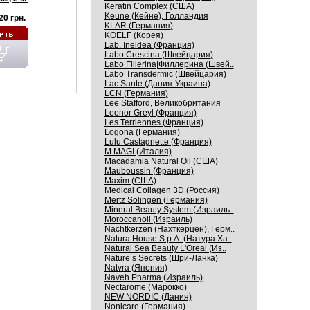
Keratin Complex (США)
Keune (Кейне), Голландия
20 грн.
KLAR (Германия)
KOELF (Корея)
Lab. Ineldea (Франция)
Labo Crescina (Швейцария)
Labo Fillerina|Филлерина (Швей..
Labo Transdermic (Швейцария)
Lac Sante (Дания-Украина)
LCN (Германия)
Lee Stafford, Великобритания
Leonor Greyl (Франция)
Les Terriennes (Франция)
Logona (Германия)
Lulu Castagnette (Франция)
M.MAGI (Италия)
Macadamia Natural Oil (США)
Mauboussin (Франция)
Maxim (США)
Medical Collagen 3D (Россия)
Mertz Solingen (Германия)
Mineral Beauty System (Израиль..
Moroccanoil (Израиль)
Nachtkerzen (Нахткерцен), Герм..
Natura House S.p.A. (Натура Ха..
Natural Sea Beauty L'Oreal (Из..
Nature’s Secrets (Шри-Ланка)
Natvra (Япония)
Naveh Pharma (Израиль)
Nectarome (Марокко)
NEW NORDIC (Дания)
Nonicare (Германия)