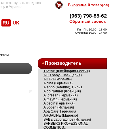
 можете купить средства
В
корзине
0
товар(ов)
еву и Украине.
(063) 798-85-62
Обратный звонок
RU
UK
Пн - Пт: 10.00 - 18.00
Суббота: 10.00 - 14.00
ектом
Производитель
+Active (Швейцария-Россия)
AGU baby (Швейцария)
AHAVA (Израиль)
Alcina (Германия)
Aleppo (Алеппо), Сирия
Algo Naturel (Франция)
Allpresan (Германия)
AlmaWin (Германия)
Alpecin (Германия)
Alvogen (Испания)
Apa Care, Германия
ARGALINE (Марокко)
BABE Laboratorios (Испания)
BARBERS PROFESSIONAL
COSMETICS..