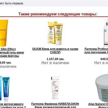
жет быть первым.
Также рекомендуем следующие товары:
GUAM Крем для живота и талии
Farmona Profess
 Slim Effect
СНЕЛЛ
для похудения Л
тный гель-крем
екции фигуры
1.107,49 грн.
640,5
Нет в наличии
Нет в 
9,00 грн.
 наличии
Farmona Фармона НИВЕЛАЗИОН
ем интенсивного
Algo Naturel 
Крем антицеллюлитный для
стройности тела 2
Фукусо