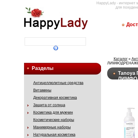
HappyLady - интернет 
для похуден
Дост
Каталог
»
Ант
ЛИМФОДРЕНАЖ
Разделы
Tanoya
ЛИМФО
Антицеллюлитные средства
Витамины
Декоративная косметика
Защита от солнца
Косметика для мужчин
Косметические наборы
Маникюрные наборы
Натуральная косметика