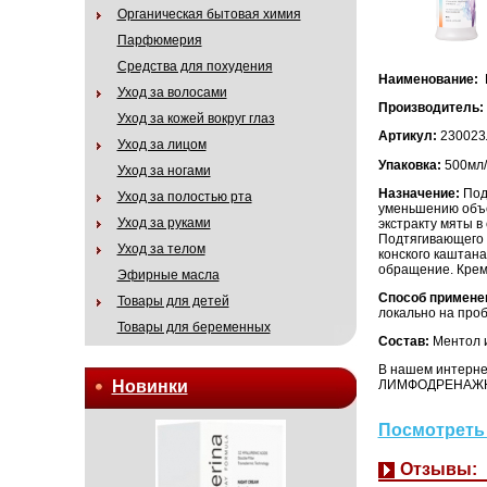
Органическая бытовая химия
Парфюмерия
Средства для похудения
Наименование:
П
Уход за волосами
Производитель:
Уход за кожей вокруг глаз
Артикул:
230023
Уход за лицом
Упаковка:
500мл/
Уход за ногами
Назначение:
Под
Уход за полостью рта
уменьшению объе
Уход за руками
экстракту мяты в
Подтягивающего
Уход за телом
конского каштан
обращение. Крем 
Эфирные масла
Способ примене
Товары для детей
локально на про
Товары для беременных
Состав:
Ментол и
В нашем интерне
Новинки
ЛИМФОДРЕНАЖНЫЙ 
Посмотреть 
Отзывы: