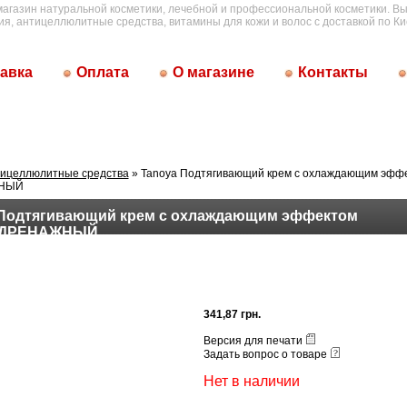
магазин натуральной косметики, лечебной и профессиональной косметики. Вы
ия, антицеллюлитные средства, витамины для кожи и волос с доставкой по Ки
авка
Оплата
О магазине
Контакты
ицеллюлитные средства
» Tanoya Подтягивающий крем с охлаждающим эфф
НЫЙ
 Подтягивающий крем с охлаждающим эффектом
ДРЕНАЖНЫЙ
341,87 грн.
Версия для печати
Задать вопрос о товаре
Нет в наличии