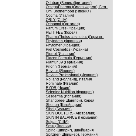
Odaban (Великобритания)
OmegaPharma (Омега Фарма), Бел..
Omi Brotherhood (Япония)
Optima (Италия)
ORLY (США)
Orthomol (Ортомол)
Parfum Gres (Франция)
PETITFEE (Корея)
PharmaTheiss cosmetics (Герман..
Phytodess (Франция)
Phytomer (Франция)
Piel Cosmetics (Украина)
Pierrot (Испания)
Placen Formula (Германия)
Plantur 39 (Германия)
Priorin (Германия)
Reveur (Япония)
Revlon Professional (Испания)
Rolland (Ролланд), Италия
Rominale (Италия)
RYOR (Чехия)
Scientec Nutrition (Франция)
Sesderma (Испания)
Shangpree(Шангпри), Корея
Shonen (Швейцария)
Sibel (Бельгия)
SKIN DOCTORS (Австралия)
SKIN IN BALANCE (Германия)
Solgar (США)
Sosu (Япония)
Spirig (Шпириг), Швейцария
Spitzner (Шпицнер), Германия