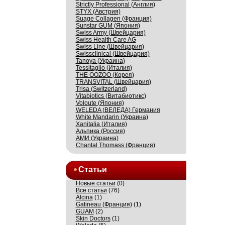
Strictly Professional (Англия)
STYX (Австрия)
Suage Collagen (Франция)
Sunstar GUM (Япония)
Swiss Army (Швейцария)
Swiss Health Care AG
Swiss Line (Швейцария)
Swissсlinical (Швейцария)
Tanoya (Украина)
Tessitaglio (Италия)
THE OOZOO (Корея)
TRANSVITAL (Швейцария)
Trisa (Switzerland)
Vitabiotics (Витабиотикс)
Voloute (Япония)
WELEDA (ВЕЛЕДА) Германия
White Mandarin (Украина)
Xanitalia (Италия)
Альпика (Россия)
АМИ (Украина)
Сhantal Thomass (Франция)
Статьи
Новые статьи
(0)
Все статьи
(76)
Alcina
(1)
Gatineau (Франция)
(1)
GUAM
(2)
Skin Doctors
(1)