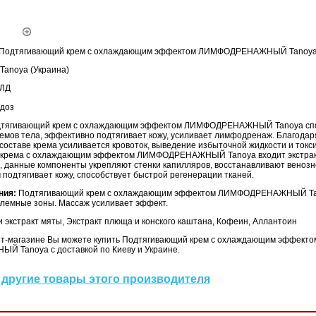
одтягивающий крем с охлаждающим эффектом ЛИМФОДРЕНАЖНЫЙ Tanoy
Tanoya
(Украина)
ЛД
доз
тягивающий крем с охлаждающим эффектом ЛИМФОДРЕНАЖНЫЙ Tanoya спо
мов тела, эффективно подтягивает кожу, усиливает лимфодренаж. Благодар
 составе крема усиливается кровоток, выведение избыточной жидкости и токси
 крема с охлаждающим эффектом ЛИМФОДРЕНАЖНЫЙ Tanoya входит экстрак
а, данные компоненты укрепляют стенки капилляров, восстанавливают веноз
подтягивает кожу, способствует быстрой регенерации тканей.
ния:
Подтягивающий крем с охлаждающим эффектом ЛИМФОДРЕНАЖНЫЙ Ta
блемные зоны. Массаж усиливает эффект.
 экстракт мяты, Экстракт плюща и конского каштана, Кофеин, Аллантоин
т-магазине Вы можете купить Подтягивающий крем с охлаждающим эффекто
Tanoya с доставкой по Киеву и Украине.
другие товары этого производителя