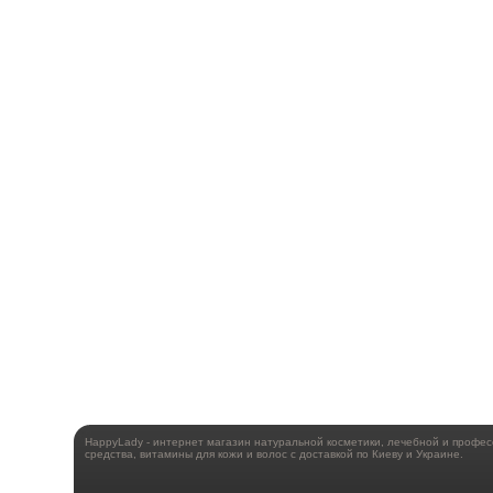
HappyLady - интернет магазин натуральной косметики, лечебной и профе
средства, витамины для кожи и волос с доставкой по Киеву и Украине.