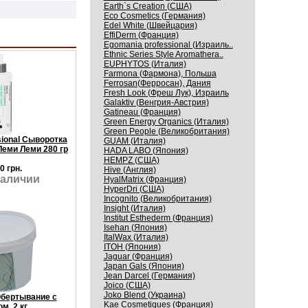
Earth`s Creation (США)
Eco Cosmetics (Германия)
Edel White (Швейцария)
EffiDerm (Франция)
Egomania professional (Израиль..
Ethnic Series Style Aromathera..
EUPHYTOS (Италия)
Farmona (Фармона), Польша
Ferrosan(Ферросан), Дания
Fresh Look (Фреш Лук), Израиль
Galaktiv (Венгрия-Австрия)
Gatineau (Франция)
Green Energy Organics (Италия)
Green People (Великобритания)
ional Сыворотка
GUAM (Италия)
еми Леми 280 гр
HADA LABO (Япония)
HEMPZ (США)
0 грн.
Hive (Англия)
наличии
HyalMatrix (Франция)
HyperDri (США)
Incognito (Великобритания)
Insight (Италия)
Institut Esthederm (Франция)
Isehan (Япония)
ItalWax (Италия)
ITOH (Япония)
Jaguar (Франция)
Japan Gals (Япония)
Jean Darcel (Германия)
Joico (США)
Joko Blend (Украина)
Обертывание с
Kaе Cosmеtiques (Франция)
м, 2 кг