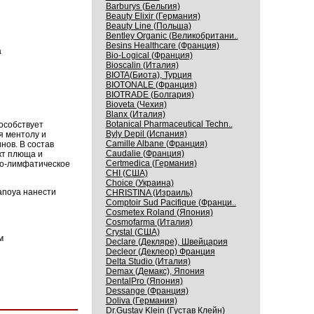
Barburys (Бельгия)
Beauty Elixir (Германия)
Beauty Line (Польша)
Bentley Organic (Великобритани..
Besins Healthcare (Франция)
a
Bio-Logical (Франция)
Bioscalin (Италия)
BIOTA(Биота), Турция
BIOTONALE (Франция)
BIOTRADE (Болгария)
Bioveta (Чехия)
Blanx (Италия)
Botanical Pharmaceutical Techn..
собствует
Byly Depil (Испания)
я ментолу и
Camille Albane (Франция)
нов. В состав
Caudalie (Франция)
т плюща и
Certmedica (Германия)
но-лимфатическое
CHI (США)
Choice (Украина)
noya нанести
CHRISTINA (Израиль)
Comptoir Sud Pacifique (Франци..
Cosmetex Roland (Япония)
Cosmofarma (Италия)
Crystal (США)
м
Declare (Декляре), Швейцария
Decleor (Деклеор) Франция
Delta Studio (Италия)
Demax (Демакс), Япония
DentalPro (Япония)
Dessange (Франция)
Doliva (Германия)
Dr.Gustav Klein (Густав Клейн)