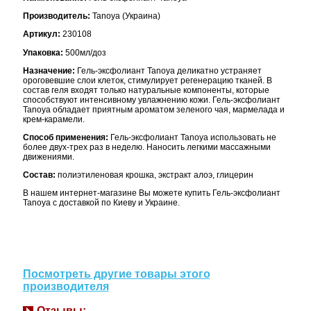
Производитель:
Tanoya (Украина)
Артикул:
230108
Упаковка:
500мл/доз
Назначение:
Гель-эксфолиант Tanoya деликатно устраняет
ороговевшие слои клеток, стимулирует регенерацию тканей. В
состав геля входят только натуральные компоненты, которые
способствуют интенсивному увлажнению кожи. Гель-эксфолиант
Tanoya обладает приятным ароматом
зеленого чая, мармелада и
крем-карамели.
Способ применения:
Гель-эксфолиант Tanoya использовать не
более двух-трех раз в неделю. Наносить легкими массажными
движениями.
Состав:
полиэтиленовая крошка, экстракт алоэ, глицерин
В нашем интернет-магазине Вы можете купить Гель-эксфолиант
Tanoya с доставкой по Киеву и Украине.
Посмотреть другие товары этого
производителя
Отзывы: