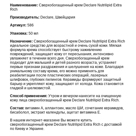
Наименование:
Сверхобогащенный крем Declare Nutrilipid Extra
Rich
Производитель:
Declare, Швейцария
Артикул:
586
Упаковка:
50 мл
Назначение:
Сверхобогащенный крем Declare Nutrilipid Extra Rich
идеальное средство для возрастной и очень сухой кожи. Мягкая
формула крема способствует быстрому заживлению
повреждений, защищает кожу от пересыхания, интенсивно
увлажняет в течении всего дня. Сверхобогащенный крем
подходит для малышей и детей разного возраста, устраняет
первые признаки раздражения и шелушения на коже. Благодаря
уникальному составу крема, его можно применять для
реабилитации после пластических операций, лазерных
шлифовок, глубоких пилингов. Керамиды формируют защитный
барьер и укрепляют кожу, защищают от холода. Кожа становится
гладкой и шелковистой.
Способ применения:
Утром и вечером нанесите на очищенную
кожу лица сверхобогащенный крем Declare Nutrilipid Extra Rich.
Состав:
витамин А, аллантоин, масло ШИ, сочетание керамидов,
бисаболол, экстракт календулы, ацетат витамина Е.
В нашем интернет-магазине Вы можете купить
сверхобогащенный крем Declare Nutrilipid Extra Rich с доставкой
по Киеву и Украине.