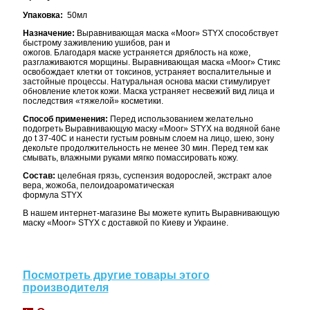
Упаковка:
50мл
Назначение:
Выравнивающая маска «Moor» STYX способствует
быстрому заживлению ушибов, ран и
ожогов. Благодаря маске устраняется дряблость на коже,
разглаживаются морщины.
Выравнивающая маска «Moor» Стикс
освобождает клетки от токсинов, устраняет воспалительные и
застойные процессы. Натуральная основа маски стимулирует
обновление клеток кожи. Маска устраняет несвежий вид лица и
последствия «тяжелой» косметики.
Способ применения:
Перед использованием желательно
подогреть Выравнивающую маску «Moor» STYX на водяной бане
до t 37-40С и нанести густым ровным слоем на лицо, шею, зону
декольте продолжительность не менее 30 мин. Перед тем как
смывать, влажными руками мягко помассировать кожу.
Состав:
целебная грязь, суспензия водорослей, экстракт алое
вера, жожоба, пелоидоароматическая
формула STYX
В нашем интернет-магазине Вы можете купить Выравнивающую
маску «Moor» STYX с доставкой по Киеву и Украине.
Посмотреть другие товары этого
производителя