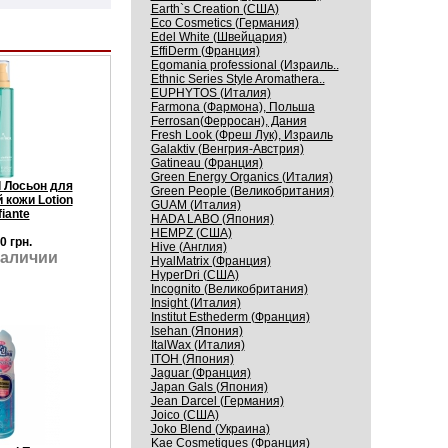
Earth`s Creation (США)
Eco Cosmetics (Германия)
Edel White (Швейцария)
EffiDerm (Франция)
Egomania professional (Израиль..
Ethnic Series Style Aromathera..
EUPHYTOS (Италия)
Farmona (Фармона), Польша
Ferrosan(Ферросан), Дания
Fresh Look (Фреш Лук), Израиль
Galaktiv (Венгрия-Австрия)
Gatineau (Франция)
Green Energy Organics (Италия)
l Лосьон для
Green People (Великобритания)
кожи Lotion
GUAM (Италия)
fiante
HADA LABO (Япония)
HEMPZ (США)
0 грн.
Hive (Англия)
наличии
HyalMatrix (Франция)
HyperDri (США)
Incognito (Великобритания)
Insight (Италия)
Institut Esthederm (Франция)
Isehan (Япония)
ItalWax (Италия)
ITOH (Япония)
Jaguar (Франция)
Japan Gals (Япония)
Jean Darcel (Германия)
Joico (США)
Joko Blend (Украина)
Kaе Cosmеtiques (Франция)