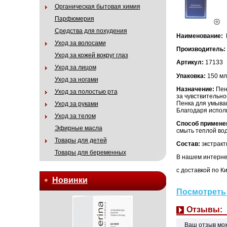
Органическая бытовая химия
Парфюмерия
Средства для похудения
Наименование:
Уход за волосами
Производитель:
Уход за кожей вокруг глаз
Артикул:
17133
Уход за лицом
Упаковка:
150 мл
Уход за ногами
Назначение:
Пен
Уход за полостью рта
за чувствительно
Пенка для умыва
Уход за руками
Благодаря исполь
Уход за телом
Способ примене
Эфирные масла
смыть теплой вод
Товары для детей
Состав:
экстракт
Товары для беременных
В нашем интерне
с доставкой по Ки
Новинки
Посмотреть 
Отзывы:
Ваш отзыв мо