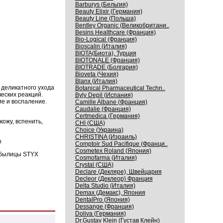
Barburys (Бельгия)
Beauty Elixir (Германия)
Beauty Line (Польша)
Bentley Organic (Великобритани..
Besins Healthcare (Франция)
Bio-Logical (Франция)
Bioscalin (Италия)
BIOTA(Биота), Турция
BIOTONALE (Франция)
BIOTRADE (Болгария)
Bioveta (Чехия)
Blanx (Италия)
 деликатного ухода
Botanical Pharmaceutical Techn..
еских реакций.
Byly Depil (Испания)
е и воспаление.
Camille Albane (Франция)
Caudalie (Франция)
Certmedica (Германия)
ожу, вспенить,
CHI (США)
Choice (Украина)
CHRISTINA (Израиль)
ы
Comptoir Sud Pacifique (Франци..
Cosmetex Roland (Япония)
обылицы STYX
Cosmofarma (Италия)
Crystal (США)
Declare (Декляре), Швейцария
Decleor (Деклеор) Франция
Delta Studio (Италия)
Demax (Демакс), Япония
DentalPro (Япония)
Dessange (Франция)
Doliva (Германия)
Dr.Gustav Klein (Густав Клейн)