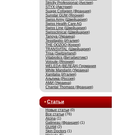
Strictly Professional (Англия)
STYX (Австрия)
Suage Collagen (Франция)
Sunstar GUM (Япония)
Swiss Army (Швейцария)
Swiss Health Care AG
Swiss Line (Швейцария)
Swissсlinical (Швейцария)
Tanoya (Украина)
Tessitaglio (Италия)
THE OOZOO (Корея)
TRANSVITAL (Швейцария)
Trisa (Switzerland)
Vitabiotics (Витабиотикс)
Voloute (Япония)
WELEDA (ВЕЛЕДА) Германия
White Mandarin (Украина)
Xanitalia (Италия)
Альпика (Россия)
АМИ (Украина)
Сhantal Thomass (Франция)
Статьи
Новые статьи
(0)
Все статьи
(76)
Alcina
(1)
Gatineau (Франция)
(1)
GUAM
(2)
Skin Doctors
(1)