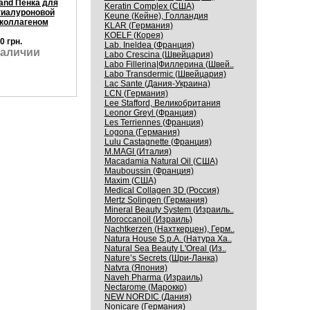
and Пенка для
Keratin Complex (США)
гиалуроновой
Keune (Кейне), Голландия
 коллагеном
KLAR (Германия)
KOELF (Корея)
0 грн.
Lab. Ineldea (Франция)
наличии
Labo Crescina (Швейцария)
Labo Fillerina|Филлерина (Швей..
Labo Transdermic (Швейцария)
Lac Sante (Дания-Украина)
LCN (Германия)
Lee Stafford, Великобритания
Leonor Greyl (Франция)
Les Terriennes (Франция)
Logona (Германия)
Lulu Castagnette (Франция)
M.MAGI (Италия)
Macadamia Natural Oil (США)
Mauboussin (Франция)
Maxim (США)
Medical Collagen 3D (Россия)
Mertz Solingen (Германия)
Mineral Beauty System (Израиль..
Moroccanoil (Израиль)
Nachtkerzen (Нахткерцен), Герм..
Natura House S.p.A. (Натура Ха..
Natural Sea Beauty L'Oreal (Из..
Nature’s Secrets (Шри-Ланка)
Natvra (Япония)
Naveh Pharma (Израиль)
Nectarome (Марокко)
NEW NORDIC (Дания)
Nonicare (Германия)