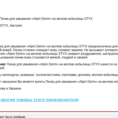
Пенка для умывания «Alpin Derm» на молоке кобылицы STYX
STYX, Австрия
ка для умывания «Alpin Derm» на молоке кобылицы STYX предназначена для
й кожей. Пенка отлично очищает кожу, снимает макияж. Не вызывает аллергич
ния «Alpin Derm» на молоке кобылицы STYX снимает раздражение, шелушени
зованию пенки кожа становится мягкой, гладкой и свежей.
ния:
Пенку для умывания «Alpin Derm» на молоке кобылицы STYX нанести на к
ой.
ы календулы, ромашки, тысячелистника, горечавки, донника, молоко кобылиц
т-магазине Вы можете купить Пенку для умывания «Alpin Derm» на молоке к
еву и Украине.
другие товары этого производителя
жет быть первым.