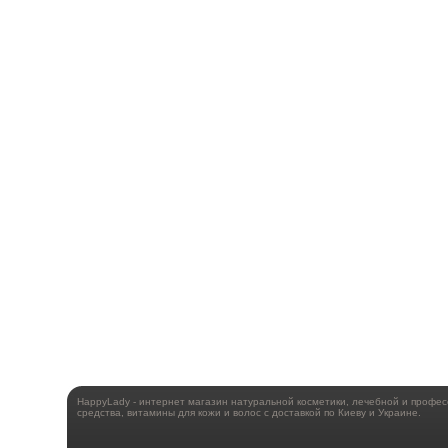
HappyLady - интернет магазин натуральной косметики, лечебной и профе
средства, витамины для кожи и волос с доставкой по Киеву и Украине.