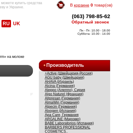
 можете купить средства
В
корзине
0
товар(ов)
еву и Украине.
(063) 798-85-62
Обратный звонок
RU
UK
Пн - Пт: 10.00 - 18.00
Суббота: 10.00 - 14.00
rm» на молоке
Производитель
+Active (Швейцария-Россия)
AGU baby (Швейцария)
AHAVA (Израиль)
Alcina (Германия)
Aleppo (Алеппо), Сирия
Algo Naturel (Франция)
Allpresan (Германия)
AlmaWin (Германия)
Alpecin (Германия)
Alvogen (Испания)
Apa Care, Германия
ARGALINE (Марокко)
BABE Laboratorios (Испания)
BARBERS PROFESSIONAL
COSMETICS..