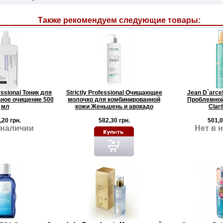
Также рекомендуем следующие товары:
ssional Тоник для
Strictly Professional Очищающее
Jean D`arce
ное очищение 500
молочко для комбинированной
Проблемной 
мл
кожи Женьшень и авокадо
Clari
,20 грн.
582,30 грн.
501,0
 наличии
Нет в 