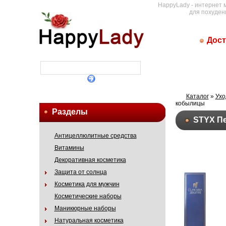
HappyLady - интернет 
для похуден
Дост
Каталог
»
Ухо
кобылицы
Разделы
STYX Пе
Антицеллюлитные средства
Витамины
Декоративная косметика
Защита от солнца
Косметика для мужчин
Косметические наборы
Маникюрные наборы
Натуральная косметика