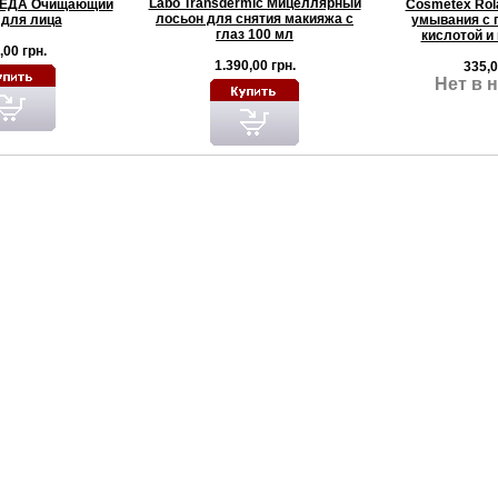
Labo Transdermic Мицеллярный
ЕДА Очищающий
Cosmetex Rol
лосьон для снятия макияжа с
 для лица
умывания с 
глаз 100 мл
кислотой и
,00 грн.
1.390,00 грн.
335,0
Нет в 