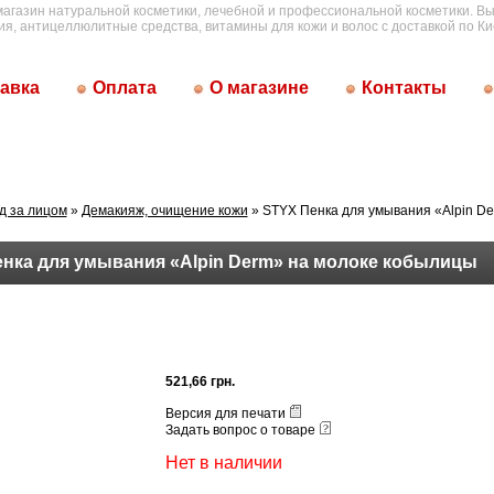
магазин натуральной косметики, лечебной и профессиональной косметики. Вы
ия, антицеллюлитные средства, витамины для кожи и волос с доставкой по Ки
авка
Оплата
О магазине
Контакты
д за лицом
»
Демакияж, очищение кожи
» STYX Пенка для умывания «Alpin De
нка для умывания «Alpin Derm» на молоке кобылицы
521,66 грн.
Версия для печати
Задать вопрос о товаре
Нет в наличии