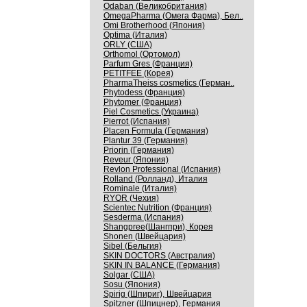
Odaban (Великобритания)
OmegaPharma (Омега Фарма), Бел..
Omi Brotherhood (Япония)
Optima (Италия)
ORLY (США)
Orthomol (Ортомол)
Parfum Gres (Франция)
PETITFEE (Корея)
PharmaTheiss cosmetics (Герман..
Phytodess (Франция)
Phytomer (Франция)
Piel Cosmetics (Украина)
Pierrot (Испания)
Placen Formula (Германия)
Plantur 39 (Германия)
Priorin (Германия)
Reveur (Япония)
Revlon Professional (Испания)
Rolland (Ролланд), Италия
Rominale (Италия)
RYOR (Чехия)
Scientec Nutrition (Франция)
Sesderma (Испания)
Shangpree(Шангпри), Корея
Shonen (Швейцария)
Sibel (Бельгия)
SKIN DOCTORS (Австралия)
SKIN IN BALANCE (Германия)
Solgar (США)
Sosu (Япония)
Spirig (Шпириг), Швейцария
Spitzner (Шпицнер), Германия