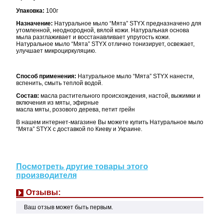
Упаковка:
100г
Назначение:
Натуральное мыло
“Мята” STYX предназначено для
утомленной, неоднородной, вялой кожи. Натуральная основа
мыла разглаживает и восстанавливает упругость кожи.
Натуральное мыло
“Мята” STYX отлично тонизирует, освежает,
улучшает микроциркуляцию.
Способ применения:
Натуральное мыло
“Мята” STYX нанести,
вспенить, смыть теплой водой.
Состав:
масла растительного происхождения, настой, выжимки и
включения из мяты, эфирные
масла мяты, розового дерева, петит грейн
В нашем интернет-магазине Вы можете купить Натуральное мыло
“Мята” STYX с доставкой по Киеву и Украине.
Посмотреть другие товары этого
производителя
Отзывы:
Ваш отзыв может быть первым.