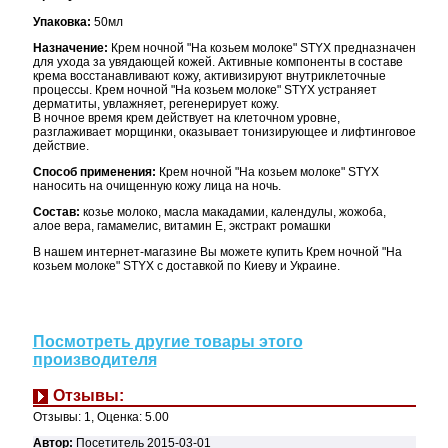
Упаковка:
50мл
Назначение:
Крем ночной "На козьем молоке" STYX предназначен
для ухода за увядающей кожей. Активные компоненты в составе
крема восстанавливают кожу, активизируют внутриклеточные
процессы. Крем ночной "На козьем молоке" STYX устраняет
дерматиты, увлажняет, регенерирует кожу.
В ночное время крем действует на клеточном уровне,
разглаживает морщинки, оказывает тонизирующее и лифтинговое
действие.
Способ применения:
Крем ночной "На козьем молоке" STYX
наносить на очищенную кожу лица на ночь.
Состав:
козье молоко, масла макадамии, календулы, жожоба,
алое вера, гамамелис, витамин Е, экстракт ромашки
В нашем интернет-магазине Вы можете купить Крем ночной "На
козьем молоке" STYX с доставкой по Киеву и Украине.
Посмотреть другие товары этого
производителя
Отзывы:
Отзывы:
1
, Оценка:
5.00
Автор:
Посетитель
2015-03-01