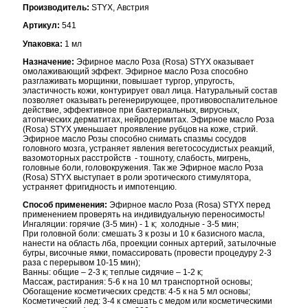
Производитель:
STYX, Австрия
Артикул:
541
Упаковка:
1 мл
Назначение:
Эфирное масло Роза (Rosa) STYX оказывает
омолаживающий эффект. Эфирное масло Роза способно
разглаживать морщинки, повышает тургор, упругость,
эластичность кожи, контурирует овал лица. Натуральный состав
позволяет оказывать регенерирующее, противовоспалительное
действие, эффективное при бактериальных, вирусных,
атопических дерматитах, нейродермитах. Эфирное масло Роза
(Rosa) STYX уменьшает проявление рубцов на коже, стрий.
Эфирное масло Розы способно снимать спазмы сосудов
головного мозга, устраняет явления вегетососудистых реакций,
вазомоторных расстройств - тошноту, слабость, мигрень,
головные боли, головокружения. Так же Эфирное масло Роза
(Rosa) STYX выступает в роли эротического стимулятора,
устраняет фригидность и импотенцию.
Способ применения:
Эфирное масло Роза (Rosa) STYX перед
применением проверять на индивидуальную переносимость!
Ингаляции: горячие (3-5 мин) - 1 к; холодные - 3-5 мин;
При головной боли: смешать 3 к розы и 10 к базисного масла,
нанести на область лба, проекции сонных артерий, затылочные
бугры, височные ямки, помассировать (провести процедуру 2-3
раза с перерывом 10-15 мин);
Ванны: общие – 2-3 к; теплые сидячие – 1-2 к;
Массаж, растирания: 5-6 к на 10 мл транспортной основы;
Обогащение косметических средств: 4-5 к на 5 мл основы;
Косметический лед: 3-4 к смешать с медом или косметическими