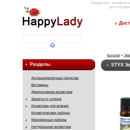
HappyLady - интернет 
для похуден
Дост
Каталог
»
Эф
Разделы
STYX Эф
Антицеллюлитные средства
Витамины
Декоративная косметика
Защита от солнца
Косметика для мужчин
Косметические наборы
Маникюрные наборы
Натуральная косметика