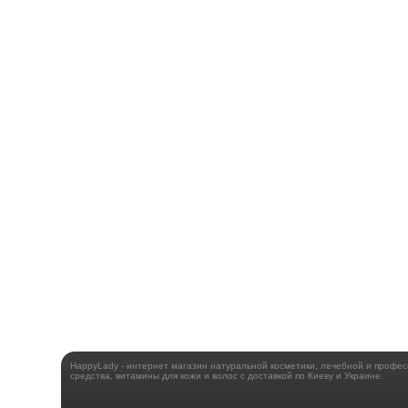
HappyLady - интернет магазин натуральной косметики, лечебной и профе
средства, витамины для кожи и волос с доставкой по Киеву и Украине.