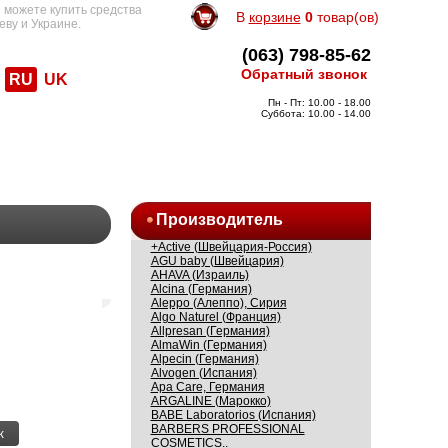
 можете купить средства
В
корзине
0
товар(ов)
еву и Украине.
(063) 798-85-62
Обратный звонок
RU
UK
Пн - Пт: 10.00 - 18.00
Суббота: 10.00 - 14.00
Производитель
+Active (Швейцария-Россия)
AGU baby (Швейцария)
AHAVA (Израиль)
Alcina (Германия)
Aleppo (Алеппо), Сирия
Algo Naturel (Франция)
Allpresan (Германия)
AlmaWin (Германия)
Alpecin (Германия)
Alvogen (Испания)
Apa Care, Германия
ARGALINE (Марокко)
BABE Laboratorios (Испания)
BARBERS PROFESSIONAL
к
COSMETICS..