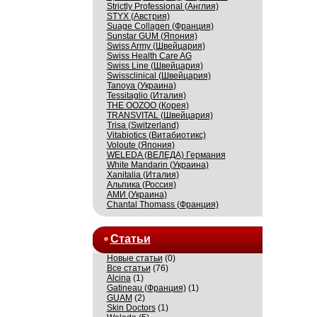
Strictly Professional (Англия)
STYX (Австрия)
Suage Collagen (Франция)
Sunstar GUM (Япония)
Swiss Army (Швейцария)
Swiss Health Care AG
Swiss Line (Швейцария)
Swissсlinical (Швейцария)
Tanoya (Украина)
Tessitaglio (Италия)
THE OOZOO (Корея)
TRANSVITAL (Швейцария)
Trisa (Switzerland)
Vitabiotics (Витабиотикс)
Voloute (Япония)
WELEDA (ВЕЛЕДА) Германия
White Mandarin (Украина)
Xanitalia (Италия)
Альпика (Россия)
АМИ (Украина)
Сhantal Thomass (Франция)
Статьи
Новые статьи
(0)
Все статьи
(76)
Alcina
(1)
Gatineau (Франция)
(1)
GUAM
(2)
Skin Doctors
(1)