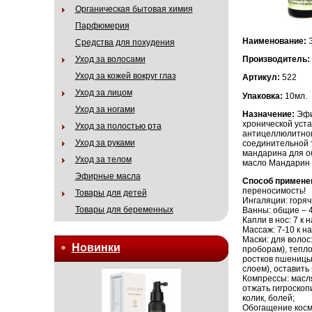
Органическая бытовая химия
Парфюмерия
Наименование:
Средства для похудения
Уход за волосами
Производитель:
Уход за кожей вокруг глаз
Артикул:
522
Уход за лицом
Упаковка:
10мл.
Уход за ногами
Назначение:
Эфи
хронической уст
Уход за полостью рта
антицеллюлитног
Уход за руками
соединительной 
мандарина для о
Уход за телом
масло Мандарин 
Эфирные масла
Способ примене
переносимость!
Товары для детей
Ингаляции: горячи
Товары для беременных
Ванны: общие – 4-7
Капли в нос: 7 к 
Массаж: 7-10 к н
Маски: для волос
Новинки
проборам), тепло 
ростков пшеницы,
слоем), оставить 
Компрессы: масля
отжать гигроскоп
колик, болей;
Обогащение космет