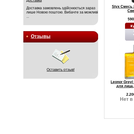
Доставка
Styx Смесь
Доставка замовлень здійснюється зараз
Све
лише Новою поштою. Вибачте за можливі
...
590
Отзывы
Оставить отзыв!
Leonor Grey
для лица,
2.20
Нет в