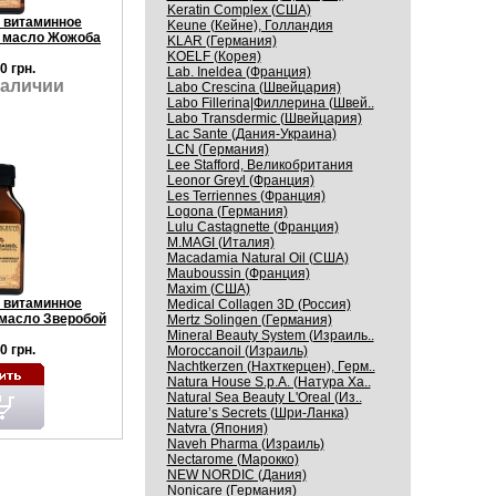
Keratin Complex (США)
 витаминное
Keune (Кейне), Голландия
 масло Жожоба
KLAR (Германия)
KOELF (Корея)
0 грн.
Lab. Ineldea (Франция)
наличии
Labo Crescina (Швейцария)
Labo Fillerina|Филлерина (Швей..
Labo Transdermic (Швейцария)
Lac Sante (Дания-Украина)
LCN (Германия)
Lee Stafford, Великобритания
Leonor Greyl (Франция)
Les Terriennes (Франция)
Logona (Германия)
Lulu Castagnette (Франция)
M.MAGI (Италия)
Macadamia Natural Oil (США)
Mauboussin (Франция)
Maxim (США)
 витаминное
Medical Collagen 3D (Россия)
масло Зверобой
Mertz Solingen (Германия)
Mineral Beauty System (Израиль..
0 грн.
Moroccanoil (Израиль)
Nachtkerzen (Нахткерцен), Герм..
Natura House S.p.A. (Натура Ха..
Natural Sea Beauty L'Oreal (Из..
Nature’s Secrets (Шри-Ланка)
Natvra (Япония)
Naveh Pharma (Израиль)
Nectarome (Марокко)
NEW NORDIC (Дания)
Nonicare (Германия)