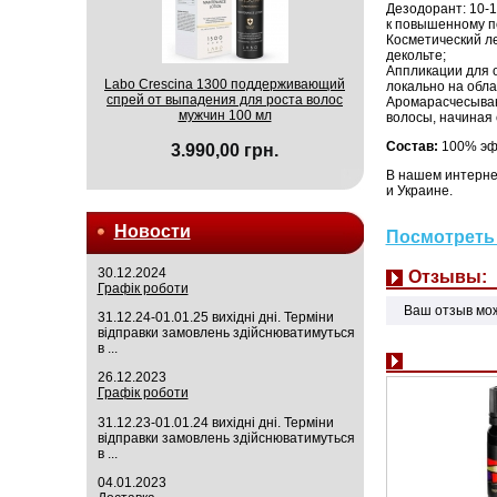
Дезодорант: 10-1
к повышенному п
Косметический ле
декольте;
Аппликации для о
Labo Crescina 1300 поддерживающий
локально на обла
спрей от выпадения для роста волос
Аромарасчесывани
мужчин 100 мл
волосы, начиная 
Состав:
100% эф
3.990,00 грн.
В нашем интерне
и Украине.
Новости
Посмотреть 
30.12.2024
Отзывы:
Графік роботи
Ваш отзыв мо
31.12.24-01.01.25 вихідні дні. Терміни
відправки замовлень здійснюватимуться
в ...
26.12.2023
Графік роботи
31.12.23-01.01.24 вихідні дні. Терміни
відправки замовлень здійснюватимуться
в ...
04.01.2023