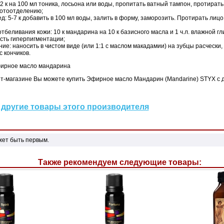
2 к на 100 мл тоника, лосьона или воды, пропитать ватный тампон, протирать
отоотделению;
д: 5-7 к добавить в 100 мл воды, залить в форму, заморозить. Протирать лицо
тбеливания кожи: 10 к мандарина на 10 к базисного масла и 1 ч.л. влажной г
сть гиперпигментации;
е: наносить в чистом виде (или 1:1 с маслом макадамии) на зубцы расчески,
с кончиков.
ирное масло мандарина
т-магазине Вы можете купить Эфирное масло Мандарин (Mandarine) STYX с д
другие товары этого производителя
жет быть первым.
Также рекомендуем следующие товары: