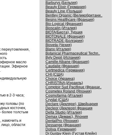
Barburys (Бельгия)
Beauty Elixir (Германия)
Beauty Line (Польша)
Bentley Organic (Великобритани..
Besins Healthcare (Франция)
Bio-Logical (Франция)
Bioscalin (Италия)
BIOTA(Биота), Турция
BIOTONALE (Франция)
BIOTRADE (Болгария)
Bioveta (Чехия)
Blanx (Италия)
х переутомления,
Botanical Pharmaceutical Techn..
ного
Byly Depil (Испания)
ость
Camille Albane (Франция)
 эфирное масло
Caudalie (Франция)
тации.
Эфирное
Certmedica (Германия)
.
CHI (США)
индивидуальную
Choice (Украина)
CHRISTINA (Израиль)
Comptoir Sud Pacifique (Франци..
Cosmetex Roland (Япония)
ью в 2-3 часа;
Cosmofarma (Италия)
Crystal (США)
ожу головы (по
Declare (Декляре), Швейцария
адных косточек,
Decleor (Деклеор) Франция
- более толстым
Delta Studio (Италия)
Demax (Демакс), Япония
, намочить и
DentalPro (Япония)
 лицо, области
Dessange (Франция)
Doliva (Германия)
Dr.Gustav Klein (Густав Клейн)