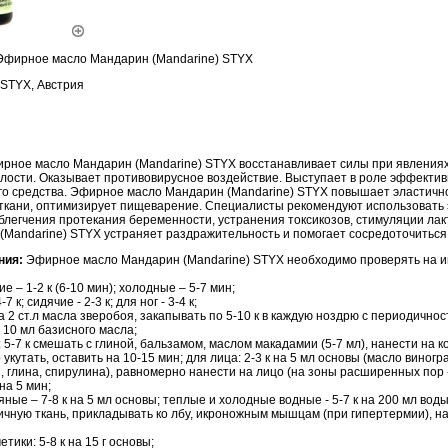
Эфирное масло Мандарин (Mandarine) STYX
STYX, Австрия
рное масло Мандарин (Mandarine) STYX восстанавливает силы при явления
алости. Оказывает противовирусное воздействие. Выступает в роле эффектив
о средства.
Эфирное масло Мандарин (Mandarine) STYX повышает эластичн
ткани, оптимизирует пищеварение. Специалисты рекомендуют использовать
блегчения протекания беременности, устранения токсикозов, стимуляции лак
(Mandarine) STYX устраняет раздражительность и помогает сосредоточиться
ния:
Эфирное масло Мандарин (Mandarine) STYX необходимо проверять на 
е – 1-2 к (6-10 мин); холодные – 5-7 мин;
 к; сидячие - 2-3 к; для ног - 3-4 к;
на 2 ст.л масла зверобоя, закапывать по 5-10 к в каждую ноздрю с периодичност
а 10 мл базисного масла;
: 5-7 к смешать с глиной, бальзамом, маслом макадамии (5-7 мл), нанести на к
укутать, оставить на 10-15 мин; для лица: 2-3 к на 5 мл основы (масло виногр
 глина, спирулина), равномерно нанести на лицо (на зоны расширенных пор 
на 5 мин;
ные – 7-8 к на 5 мл основы; теплые и холодные водные - 5-7 к на 200 мл воды
ичную ткань, прикладывать ко лбу, икроножным мышцам (при гипертермии), на
ики: 5-8 к на 15 г основы;