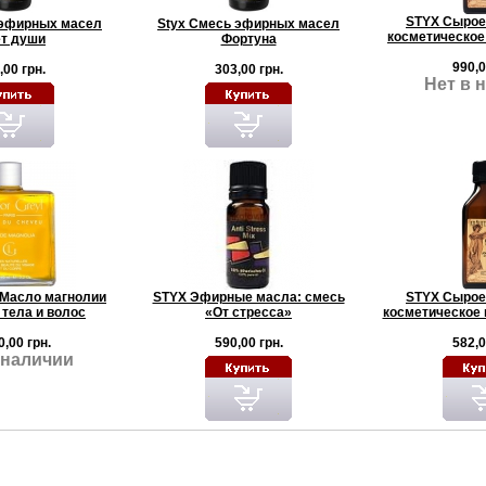
STYX Сырое
 эфирных масел
Styx Смесь эфирных масел
косметическое
т души
Фортуна
990,0
,00 грн.
303,00 грн.
Нет в 
l Масло магнолии
STYX Эфирные масла: смесь
STYX Сырое
 тела и волос
«От стресса»
косметическое 
0,00 грн.
590,00 грн.
582,0
 наличии