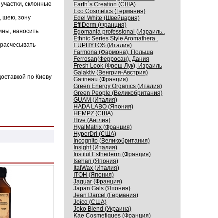
 участки, склонные
Earth`s Creation (США)
Eco Cosmetics (Германия)
, шею, зону
Edel White (Швейцария)
EffiDerm (Франция)
лины, наносить
Egomania professional (Израиль..
Ethnic Series Style Aromathera..
 расчесывать
EUPHYTOS (Италия)
Farmona (Фармона), Польша
Ferrosan(Ферросан), Дания
Fresh Look (Фреш Лук), Израиль
Galaktiv (Венгрия-Австрия)
оставкой по Киеву
Gatineau (Франция)
Green Energy Organics (Италия)
Green People (Великобритания)
GUAM (Италия)
HADA LABO (Япония)
HEMPZ (США)
Hive (Англия)
HyalMatrix (Франция)
HyperDri (США)
Incognito (Великобритания)
Insight (Италия)
Institut Esthederm (Франция)
Isehan (Япония)
ItalWax (Италия)
ITOH (Япония)
Jaguar (Франция)
Japan Gals (Япония)
Jean Darcel (Германия)
Joico (США)
Joko Blend (Украина)
Kaе Cosmеtiques (Франция)