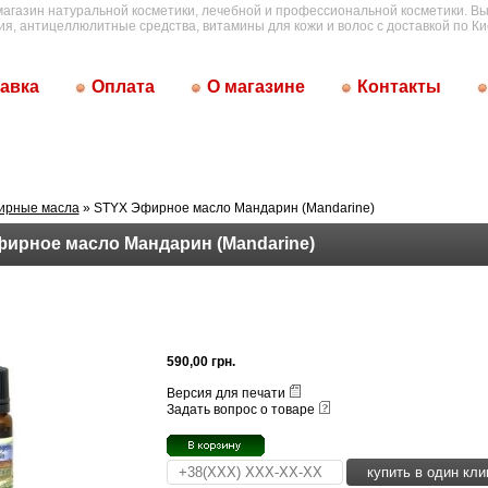
магазин натуральной косметики, лечебной и профессиональной косметики. Вы
ия, антицеллюлитные средства, витамины для кожи и волос с доставкой по Ки
авка
Оплата
О магазине
Контакты
ирные масла
» STYX Эфирное масло Мандарин (Mandarine)
ирное масло Мандарин (Mandarine)
590,00 грн.
Версия для печати
Задать вопрос о товаре
купить в один кли