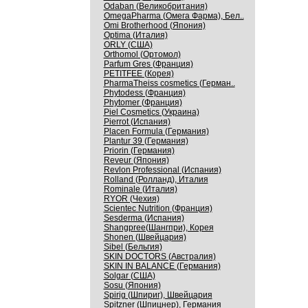
Odaban (Великобритания)
OmegaPharma (Омега Фарма), Бел..
Omi Brotherhood (Япония)
Optima (Италия)
ORLY (США)
Orthomol (Ортомол)
Parfum Gres (Франция)
PETITFEE (Корея)
PharmaTheiss cosmetics (Герман..
Phytodess (Франция)
Phytomer (Франция)
Piel Cosmetics (Украина)
Pierrot (Испания)
Placen Formula (Германия)
Plantur 39 (Германия)
Priorin (Германия)
Reveur (Япония)
Revlon Professional (Испания)
Rolland (Ролланд), Италия
Rominale (Италия)
RYOR (Чехия)
Scientec Nutrition (Франция)
Sesderma (Испания)
Shangpree(Шангпри), Корея
Shonen (Швейцария)
Sibel (Бельгия)
SKIN DOCTORS (Австралия)
SKIN IN BALANCE (Германия)
Solgar (США)
Sosu (Япония)
Spirig (Шпириг), Швейцария
Spitzner (Шпицнер), Германия