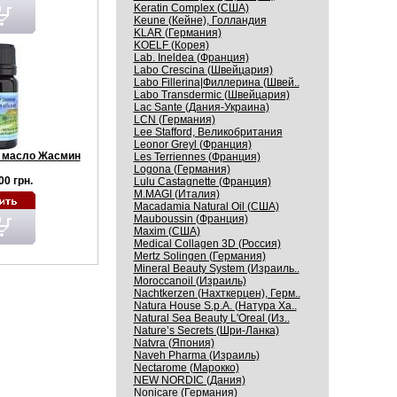
Keratin Complex (США)
Keune (Кейне), Голландия
KLAR (Германия)
KOELF (Корея)
Lab. Ineldea (Франция)
Labo Crescina (Швейцария)
Labo Fillerina|Филлерина (Швей..
Labo Transdermic (Швейцария)
Lac Sante (Дания-Украина)
LCN (Германия)
Lee Stafford, Великобритания
Leonor Greyl (Франция)
 масло Жасмин
Les Terriennes (Франция)
Logona (Германия)
00 грн.
Lulu Castagnette (Франция)
M.MAGI (Италия)
Macadamia Natural Oil (США)
Mauboussin (Франция)
Maxim (США)
Medical Collagen 3D (Россия)
Mertz Solingen (Германия)
Mineral Beauty System (Израиль..
Moroccanoil (Израиль)
Nachtkerzen (Нахткерцен), Герм..
Natura House S.p.A. (Натура Ха..
Natural Sea Beauty L'Oreal (Из..
Nature’s Secrets (Шри-Ланка)
Natvra (Япония)
Naveh Pharma (Израиль)
Nectarome (Марокко)
NEW NORDIC (Дания)
Nonicare (Германия)