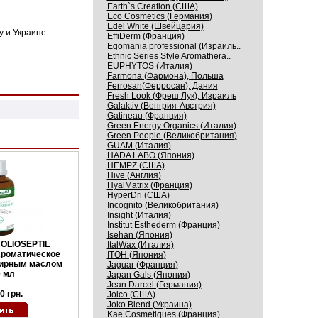
Earth`s Creation (США)
Eco Cosmetics (Германия)
Edel White (Швейцария)
 и Украине.
EffiDerm (Франция)
Egomania professional (Израиль..
Ethnic Series Style Aromathera..
EUPHYTOS (Италия)
Farmona (Фармона), Польша
Ferrosan(Ферросан), Дания
Fresh Look (Фреш Лук), Израиль
Galaktiv (Венгрия-Австрия)
Gatineau (Франция)
Green Energy Organics (Италия)
Green People (Великобритания)
GUAM (Италия)
HADA LABO (Япония)
HEMPZ (США)
Hive (Англия)
HyalMatrix (Франция)
HyperDri (США)
Incognito (Великобритания)
Insight (Италия)
Institut Esthederm (Франция)
Isehan (Япония)
a OLIOSEPTIL
ItalWax (Италия)
роматическое
ITOH (Япония)
фирным маслом
Jaguar (Франция)
 мл
Japan Gals (Япония)
Jean Darcel (Германия)
0 грн.
Joico (США)
Joko Blend (Украина)
Kaе Cosmеtiques (Франция)