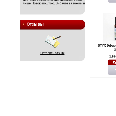
лише Новою поштою. Вибачте за можливі
...
Отзывы
STYX Эфирн
(
Оставить отзыв!
1.99