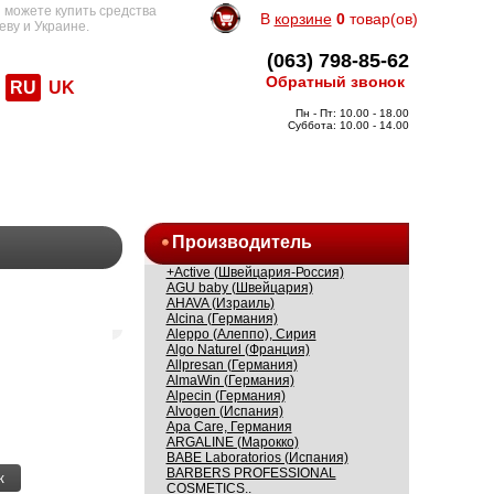
 можете купить средства
В
корзине
0
товар(ов)
еву и Украине.
(063) 798-85-62
Обратный звонок
RU
UK
Пн - Пт: 10.00 - 18.00
Суббота: 10.00 - 14.00
Производитель
+Active (Швейцария-Россия)
AGU baby (Швейцария)
AHAVA (Израиль)
Alcina (Германия)
Aleppo (Алеппо), Сирия
Algo Naturel (Франция)
Allpresan (Германия)
AlmaWin (Германия)
Alpecin (Германия)
Alvogen (Испания)
Apa Care, Германия
ARGALINE (Марокко)
BABE Laboratorios (Испания)
BARBERS PROFESSIONAL
к
COSMETICS..