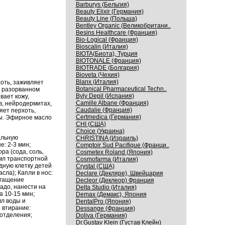
Barburys (Бельгия)
Beauty Elixir (Германия)
Beauty Line (Польша)
Bentley Organic (Великобритани..
Besins Healthcare (Франция)
Bio-Logical (Франция)
Bioscalin (Италия)
BIOTA(Биота), Турция
BIOTONALE (Франция)
BIOTRADE (Болгария)
Bioveta (Чехия)
Blanx (Италия)
оть, заживляет
Botanical Pharmaceutical Techn..
, разорванном
Byly Depil (Испания)
вает кожу,
Camille Albane (Франция)
, нейродермитах,
Caudalie (Франция)
яет перхоть,
Certmedica (Германия)
ны. Эфирное масло
CHI (США)
Choice (Украина)
альную
CHRISTINA (Израиль)
е: 2-3 мин;
Comptoir Sud Pacifique (Франци..
ора (сода, соль,
Cosmetex Roland (Япония)
0 мл транспортной
Cosmofarma (Италия)
дную клетку детей
Crystal (США)
сла); Капли в нос:
Declare (Декляре), Швейцария
богащение
Decleor (Деклеор) Франция
кадо, нанести на
Delta Studio (Италия)
а 10-15 мин;
Demax (Демакс), Япония
мл воды и
DentalPro (Япония)
 втирание:
Dessange (Франция)
оотделения;
Doliva (Германия)
Dr.Gustav Klein (Густав Клейн)