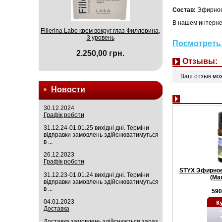
Состав:
Эфирное
В нашем интерне
Fillerina Labo крем вокруг глаз Филлерина,
3 уровень
Посмотреть 
2.250,00 грн.
Отзывы:
Ваш отзыв мо
Новости
30.12.2024
Графік роботи
31.12.24-01.01.25 вихідні дні. Терміни
відправки замовлень здійснюватимуться
в ...
26.12.2023
Графік роботи
STYX Эфирное
31.12.23-01.01.24 вихідні дні. Терміни
(Ma
відправки замовлень здійснюватимуться
в ...
590
04.01.2023
Доставка
Доставка замовлень здійснюється зараз