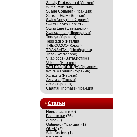
Strictly Professional (Англия)
STYX (Австрия)
Suage Collagen (Франция)
Sunstar GUM (Япония)
Swiss Army (Швейцария)
Swiss Health Care AG
Swiss Line (Швейцария)
Swissсlinical (Швейцария)
Tanoya (Украина)
Tessitaglio (Италия)
THE OOZOO (Корея)
TRANSVITAL (Швейцария)
Trisa (Switzerland)
Vitabiotics (Витабиотикс)
Voloute (Япония)
WELEDA (ВЕЛЕДА) Германия
White Mandarin (Украина)
Xanitalia (Италия)
Альпика (Россия)
АМИ (Украина)
Сhantal Thomass (Франция)
Статьи
Новые статьи
(0)
Все статьи
(76)
Alcina
(1)
Gatineau (Франция)
(1)
GUAM
(2)
Skin Doctors
(1)