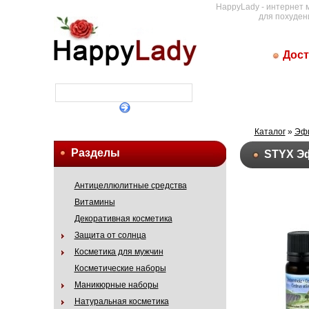
HappyLady - интернет 
для похуден
Дост
Каталог
»
Эф
Разделы
STYX Эф
Антицеллюлитные средства
Витамины
Декоративная косметика
Защита от солнца
Косметика для мужчин
Косметические наборы
Маникюрные наборы
Натуральная косметика