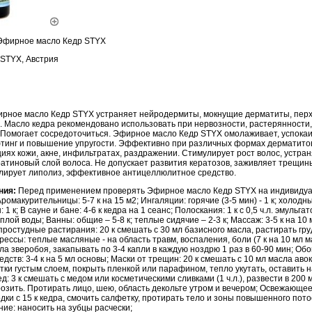
Эфирное масло Кедр STYX
STYX, Австрия
рное масло Кедр STYX устраняет нейродермиты, мокнущие дерматиты, перх
. Масло кедра рекомендовано использовать при нервозности, растерянности
 Помогает сосредоточиться. Эфирное масло Кедр STYX омолаживает, успокаи
тинг и повышение упругости. Эффективно при различных формах дерматитов
иях кожи, акне, инфильтратах, раздражении. Стимулирует рост волос, устран
ратиновый слой волоса. Не допускает развития кератозов, заживляет трещи
лирует липолиз, эффективное антицеллюлитное средство.
ния:
Перед применением проверять Эфирное масло Кедр STYX на индивиду
омакурительницы: 5-7 к на 15 м2; Ингаляции: горячие (3-5 мин) - 1 к; холодны
 к; В сауне и бане: 4-6 к кедра на 1 сеанс; Полоскания: 1 к с 0,5 ч.л. эмульгат
плой воды; Ванны: общие – 5-8 к; теплые сидячие – 2-3 к; Массаж: 3-5 к на 1
ростудные растирания: 20 к смешать с 30 мл базисного масла, растирать гру
рессы: теплые масляные - на область травм, воспаления, боли (7 к на 10 мл ма
асла зверобоя, закапывать по 3-4 капли в каждую ноздрю 1 раз в 60-90 мин; О
едств: 3-4 к на 5 мл основы; Маски от трещин: 20 к смешать с 10 мл масла аво
ки густым слоем, покрыть пленкой или парафином, тепло укутать, оставить н
д: 3 к смешать с медом или косметическими сливками (1 ч.л.), развести в 200 
зить. Протирать лицо, шею, область декольте утром и вечером; Освежающее
дки с 15 к кедра, смочить салфетку, протирать тело и зоны повышенного пот
ие: наносить на зубцы расчески;