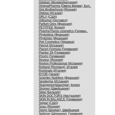
Odaban (Великобритания)
OmegaPharma (Омега Фарма), Бел..
Omi Brotherhood (Япония)
Optima (Италия)
ORLY (США)
Orthomol (Ортомол)
Parfum Gres (Франция)
PETITFEE (Корея)
PharmaTheiss cosmetics (Герман..
Phytodess (Франция)
Phytomer (Франция)
Piel Cosmetics (Украина)
Pierrot (Испания)
Placen Formula (Германия)
Plantur 39 (Германия)
Priorin (Германия)
Reveur (Япония)
Revlon Professional (Испания)
Rolland (Ролланд), Италия
Rominale (Италия)
RYOR (Чехия)
Scientec Nutrition (Франция)
Sesderma (Испания)
Shangpree(Шангпри), Корея
Shonen (Швейцария)
Sibel (Бельгия)
SKIN DOCTORS (Австралия)
SKIN IN BALANCE (Германия)
Solgar (США)
Sosu (Япония)
Spirig (Шпириг), Швейцария
Spitzner (Шпицнер), Германия