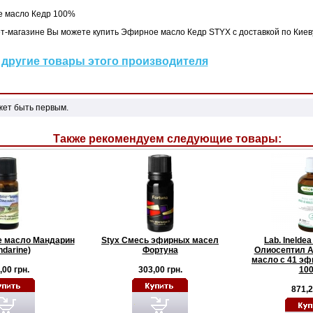
 масло Кедр 100%
т-магазине Вы можете купить Эфирное масло Кедр STYX с доставкой по Киеву
другие товары этого производителя
жет быть первым.
Также рекомендуем следующие товары:
 масло Мандарин
Styx Смесь эфирных масел
Lab. Inelde
ndarine)
Фортуна
Олиосептил А
масло с 41 э
,00 грн.
303,00 грн.
100
871,2