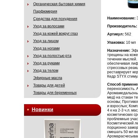
Органическая бытовая химия
Парфюмерия
Наименование:
Средства для похудения
Уход за волосами
Производитель:
Уход за кожей вокруг глаз
Артикул:
562
Уход за лицом
Упаковка:
10 мл
Уход за ногами
Назначение:
Эфи
трещины на коже
Уход за полостью рта
течении мыслей.
Уход за руками
обеспечивая лиф
стрессовых реакц
Уход за телом
реставрирует ке
Кедр STYX стиму
Эфирные масла
Способ примене
Товары для детей
переносимость. Ар
Товары для беременных
Аромамедальоны: 1
мед) на стакан те
основы; Противоп
и взрослых; Комп
Новинки
4 к на 2-3 ч.л. м
косметических ср
проблемные участ
Косметический ле
порционно заморо
смешать 50 мл во
Аромарасчесыван