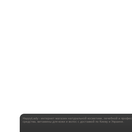
HappyLady - интернет магазин натуральной косметики, лечебной и профе
средства, витамины для кожи и волос с доставкой по Киеву и Украине.