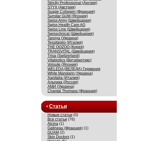
Strictly Professional (Англия)
STYX (Австрия)
Suage Collagen (Франция)
Sunstar GUM (Япония)
Swiss Army (Швейцария)
Swiss Health Care AG
Swiss Line (Швейцария)
Swissсlinical (Швейцария)
Tanoya (Украина)
Tessitaglio (Италия)
THE OOZOO (Корея)
TRANSVITAL (Швейцария)
Trisa (Switzerland)
Vitabiotics (Витабиотикс)
Voloute (Япония)
WELEDA (ВЕЛЕДА) Германия
White Mandarin (Украина)
Xanitalia (Италия)
Альпика (Россия)
АМИ (Украина)
Сhantal Thomass (Франция)
Статьи
Новые статьи
(0)
Все статьи
(76)
Alcina
(1)
Gatineau (Франция)
(1)
GUAM
(2)
Skin Doctors
(1)