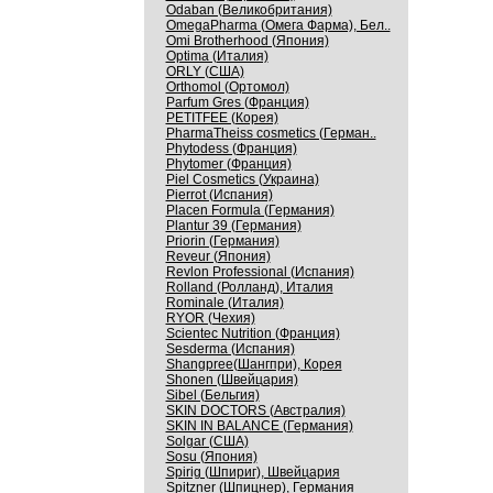
Odaban (Великобритания)
OmegaPharma (Омега Фарма), Бел..
Omi Brotherhood (Япония)
Optima (Италия)
ORLY (США)
Orthomol (Ортомол)
Parfum Gres (Франция)
PETITFEE (Корея)
PharmaTheiss cosmetics (Герман..
Phytodess (Франция)
Phytomer (Франция)
Piel Cosmetics (Украина)
Pierrot (Испания)
Placen Formula (Германия)
Plantur 39 (Германия)
Priorin (Германия)
Reveur (Япония)
Revlon Professional (Испания)
Rolland (Ролланд), Италия
Rominale (Италия)
RYOR (Чехия)
Scientec Nutrition (Франция)
Sesderma (Испания)
Shangpree(Шангпри), Корея
Shonen (Швейцария)
Sibel (Бельгия)
SKIN DOCTORS (Австралия)
SKIN IN BALANCE (Германия)
Solgar (США)
Sosu (Япония)
Spirig (Шпириг), Швейцария
Spitzner (Шпицнер), Германия