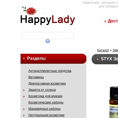
HappyLady - интернет 
для похуден
Дост
Каталог
»
Эф
Разделы
STYX Э
Антицеллюлитные средства
Витамины
Декоративная косметика
Защита от солнца
Косметика для мужчин
Косметические наборы
Маникюрные наборы
Натуральная косметика