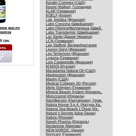
Keratin Complex (США)
Keune (Кейне), Голландия
KLAR (Германия)
KOELF (Корея)
Lab. Ineldea (Франция)
Labo Crescina (Швейцария)
ное масло
Labo Fillerina|Филлерина (Швей..
ароза
Labo Transdermic (Швейцария)
Lac Sante (Дания-Украина)
0 грн.
LCN (Германия)
Lee Stafford, Великобритания
Leonor Greyl (Франция)
Les Terriennes (Франция)
Logona (Германия)
Lulu Castagnette (Франция)
M.MAGI (Италия)
Macadamia Natural Oil (США)
Mauboussin (Франция)
Maxim (США)
Medical Collagen 3D (Россия)
Mertz Solingen (Германия)
Mineral Beauty System (Израиль..
Moroccanoil (Израиль)
Nachtkerzen (Нахткерцен), Герм..
Natura House S.p.A. (Натура Ха..
Natural Sea Beauty L'Oreal (Из..
Nature’s Secrets (Шри-Ланка)
Natvra (Япония)
Naveh Pharma (Израиль)
Nectarome (Марокко)
NEW NORDIC (Дания)
Nonicare (Германия)