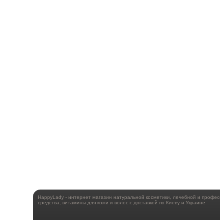
HappyLady - интернет магазин натуральной косметики, лечебной и профе
средства, витамины для кожи и волос с доставкой по Киеву и Украине.