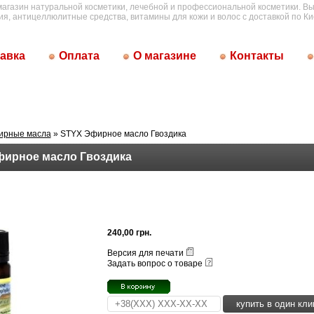
магазин натуральной косметики, лечебной и профессиональной косметики. Вы
ия, антицеллюлитные средства, витамины для кожи и волос с доставкой по Ки
авка
Оплата
О магазине
Контакты
ирные масла
» STYX Эфирное масло Гвоздика
фирное масло Гвоздика
240,00 грн.
Версия для печати
Задать вопрос о товаре
купить в один кли