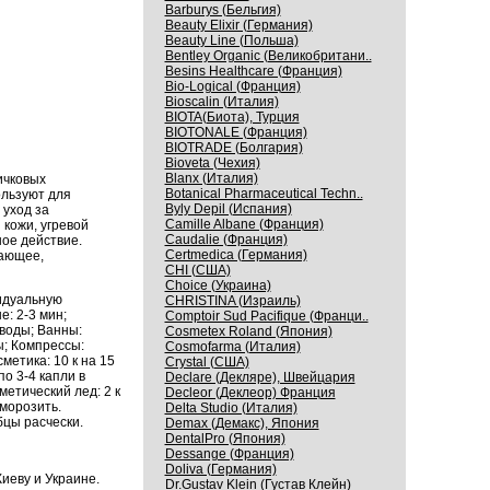
Barburys (Бельгия)
Beauty Elixir (Германия)
Beauty Line (Польша)
Bentley Organic (Великобритани..
Besins Healthcare (Франция)
Bio-Logical (Франция)
Bioscalin (Италия)
BIOTA(Биота), Турция
BIOTONALE (Франция)
BIOTRADE (Болгария)
Bioveta (Чехия)
Blanx (Италия)
ичковых
Botanical Pharmaceutical Techn..
льзуют для
Byly Depil (Испания)
 уход за
Camille Albane (Франция)
кожи, угревой
Caudalie (Франция)
ое действие.
Certmedica (Германия)
вающее,
CHI (США)
Choice (Украина)
идуальную
CHRISTINA (Израиль)
е: 2-3 мин;
Comptoir Sud Pacifique (Франци..
 воды; Ванны:
Cosmetex Roland (Япония)
ы; Компрессы:
Cosmofarma (Италия)
метика: 10 к на 15
Crystal (США)
по 3-4 капли в
Declare (Декляре), Швейцария
метический лед: 2 к
Decleor (Деклеор) Франция
аморозить.
Delta Studio (Италия)
бцы расчески.
Demax (Демакс), Япония
DentalPro (Япония)
Dessange (Франция)
Doliva (Германия)
иеву и Украине.
Dr.Gustav Klein (Густав Клейн)