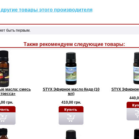
другие товары этого производителя
жет быть первым.
Также рекомендуем следующие товары:
е масла: смесь
STYX Эфирное масло Кедр (10
STYX Эфирное
стресса»
мл)
440,0
,00 грн.
410,00 грн.