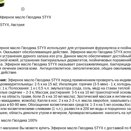
Эфирное масло Гвоздика STYX
STYX, Австрия
рное масло Гвоздика STYX используют для устранения фурункулеза и гнойн
и. Оказывает обезболивающее действие. Эфирное масло Гвоздика STYX испо
и устранения дурного запаха изо рта. Данное масло обеспечивает достойный
рной кожей, устранение бактериальных дерматитов, гнойничковых поражений 
за. Эфирное масло Гвоздика STYX оказывает ранозаживляющее, бактерицидн
и лечении ожогов кожи. Антицеллюлитное, липолитическое, общее омолажи
 действие.
ния:
Эфирное масло Гвоздика STYX перед применением проверять на индив
омакурительницы: 2-5 к на 15 м2; Ингаляции: горячие (3-5 мин) - 1 к; холодны
 к; Полоскания: 1 к с 0,5 ч.л. эмульгатора (сода, соль, мед) на стакан теплой
еплые сидячие – 2-3 к; Массаж, растирания: 3-5 к на 10 мл транспортной основ
на область травм, боли (5 к на 10 мл масла); Эротический массаж и интим-кос
макадамии, жожоба); Капли в нос: 2 к на 2-3 ч.л. масла зверобоя, закапывать 
раз в 60-90 мин; Обогащение косметических средств: 1-3 к на 5 мл основы;Кос
или косметическими сливками (1 ч.л.), развести в 200 мл воды и порционно з
шею, область декольте утром и вечером; Аромарасчесывание: наносить на зу
 масло Гвоздика 100%
-магазине Вы можете купить Эфирное масло Гвоздика STYX с доставкой по К