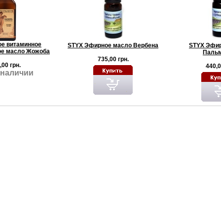
е витаминное
STYX Эфирное масло Вербена
STYX Эфир
ое масло Жожоба
Пальм
735,00 грн.
,00 грн.
440,0
 наличии