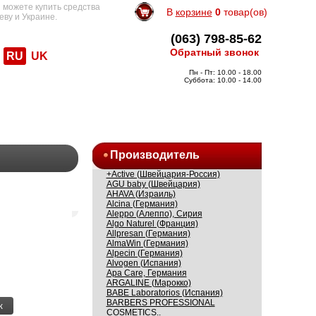
 можете купить средства
В
корзине
0
товар(ов)
еву и Украине.
(063) 798-85-62
Обратный звонок
RU
UK
Пн - Пт: 10.00 - 18.00
Суббота: 10.00 - 14.00
Производитель
+Active (Швейцария-Россия)
AGU baby (Швейцария)
AHAVA (Израиль)
Alcina (Германия)
Aleppo (Алеппо), Сирия
Algo Naturel (Франция)
Allpresan (Германия)
AlmaWin (Германия)
Alpecin (Германия)
Alvogen (Испания)
Apa Care, Германия
ARGALINE (Марокко)
BABE Laboratorios (Испания)
BARBERS PROFESSIONAL
к
COSMETICS..