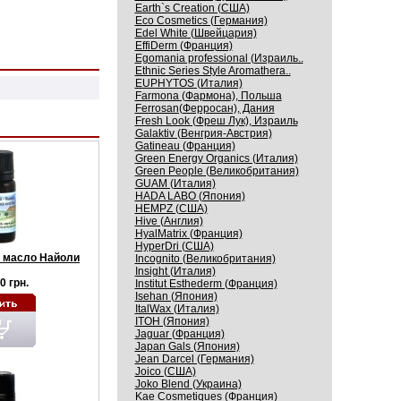
Earth`s Creation (США)
Eco Cosmetics (Германия)
Edel White (Швейцария)
EffiDerm (Франция)
Egomania professional (Израиль..
Ethnic Series Style Aromathera..
EUPHYTOS (Италия)
Farmona (Фармона), Польша
Ferrosan(Ферросан), Дания
Fresh Look (Фреш Лук), Израиль
Galaktiv (Венгрия-Австрия)
Gatineau (Франция)
Green Energy Organics (Италия)
Green People (Великобритания)
GUAM (Италия)
HADA LABO (Япония)
HEMPZ (США)
Hive (Англия)
HyalMatrix (Франция)
HyperDri (США)
 масло Найоли
Incognito (Великобритания)
Insight (Италия)
0 грн.
Institut Esthederm (Франция)
Isehan (Япония)
ItalWax (Италия)
ITOH (Япония)
Jaguar (Франция)
Japan Gals (Япония)
Jean Darcel (Германия)
Joico (США)
Joko Blend (Украина)
Kaе Cosmеtiques (Франция)