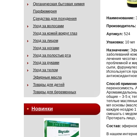
Органическая бытовая химия
Парфюмерия
Наименование:
Средства для похудения
Уход за волосами
Производитель:
Уход за кожей вокруг глаз
Артикул:
524
Уход за лицом
Упаковка:
10 мл
Уход за ногами
Назначение:
Эфи
заболеваний кож
Уход за полостью рта
лечения чесотки 
Уход за руками
проблемной и жи
сыпи, фурункуле
Уход за телом
Используется пр
антиоксидантное
Эфирные масла
Способ примене
Товары для детей
переносимость. Ар
Товары для беременных
Аромамедальоны: 1
общие – 3-5 к; т
теплые масляные 
мл основы (масло 
Новинки
каждую ноздрю 1 
смешать с медом 
Протирать лицо, 
Состав:
эфирное
В нашем интернет