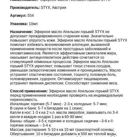
Производитель:
STYX, Австрия
Артикул:
554
Упаковка:
10мл
Назначение:
Эфирное масло Апельсин горький STYX не
допускает преждевременного старения кожи. Значительно
повышает упругость кожи. Эфирное масло Апельсин горький STYX
помогает избежать возникновения алопеции, вызванной
применением лекарств после простудных заболеваний и
гиповитаминозов. Является эффективным сжигателем жира,
оказывает антицеллюлитное действие сочетается со
стимуляцией обменных процессов.
Эфирное масло Апельсин
горький STYX укрепляет, повышает тонус стенок сосудов,
уменьшая склеротические изменения и проницаемость. Масло
устраняет спастические состояния, тошноту, головную боль,
головокружения, судороги.
Оптимизирует пищеварение,
устраняет явления диспепсии. Способствует снижению веса.
Способ применения:
Эфирное масло Апельсин горький STYX
перед применением необходимо проверять на индивидуальную
переносимость.
Ингаляции: горячие (5-7 мин) - 2-3 к; холодные: 5-7 мин;
В сауне и бане: 5-7 к бигардии на 1 сеанс;
Капли в нос: 1-3 к на 2 ч.л. масла зверобоя, закапывать по 3-4
капли в каждую ноздрю 1 раз в 60-90 мин;
Ванны: общие - 3-5 к; горячие и холодные сидячие –3-6 к ©
горячие ножные – 3-4 к;
Массаж, растирания: 5-10 к на 10 мл транспортной основы;
Обертывания: 10 к бигардии добавить в 500 мл теплой воды,