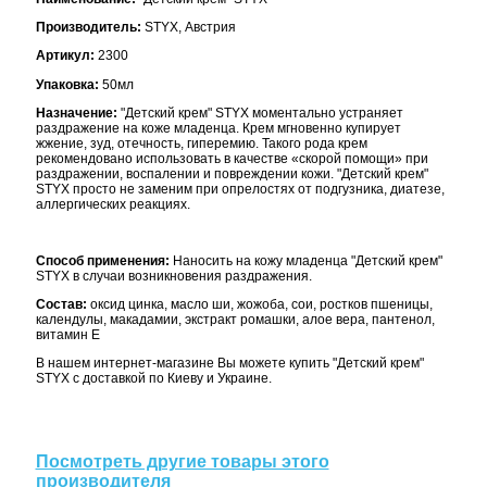
Производитель:
STYX, Австрия
Артикул:
2300
Упаковка:
50мл
Назначение:
"Детский крем" STYX моментально устраняет
раздражение на коже младенца. Крем мгновенно купирует
жжение, зуд, отечность, гиперемию. Такого рода крем
рекомендовано использовать в качестве «скорой помощи» при
раздражении, воспалении и повреждении кожи. "Детский крем"
STYX просто не заменим при опрелостях от подгузника, диатезе,
аллергических реакциях.
Способ применения:
Наносить на кожу младенца "Детский крем"
STYX в случаи возникновения раздражения.
Состав:
оксид цинка, масло ши, жожоба, сои, ростков пшеницы,
календулы, макадамии, экстракт ромашки, алое вера, пантенол,
витамин Е
В нашем интернет-магазине Вы можете купить "Детский крем"
STYX с доставкой по Киеву и Украине.
Посмотреть другие товары этого
производителя