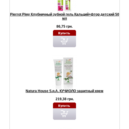
Pierrot Piwy Клубничный зубной гель Кальций+фтор детский 50
мл
86,75 грн.
Natura House S.p.A. КУЧИОЛО защитный крем
219,38 грн.