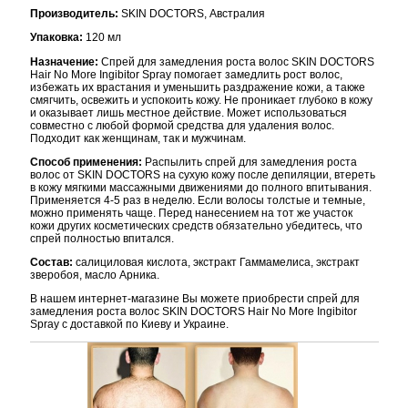
Производитель:
SKIN DOCTORS, Австралия
Упаковка:
120 мл
Назначение:
Спрей для замедления роста волос SKIN DOCTORS
Hair No More Ingibitor Spray помогает замедлить рост волос,
избежать их врастания и уменьшить раздражение кожи, а также
смягчить, освежить и успокоить кожу. Не проникает глубоко в кожу
и оказывает лишь местное действие. Может использоваться
совместно с любой формой средства для удаления волос.
Подходит как женщинам, так и мужчинам.
Способ применения:
Распылить спрей для замедления роста
волос от SKIN DOCTORS на сухую кожу после депиляции, втереть
в кожу мягкими массажными движениями до полного впитывания.
Применяется 4-5 раз в неделю. Если волосы толстые и темные,
можно применять чаще. Перед нанесением на тот же участок
кожи других косметических средств обязательно убедитесь, что
спрей полностью впитался.
Состав:
салициловая кислота, экстракт Гаммамелиса, экстракт
зверобоя, масло Арника.
В нашем интернет-магазине Вы можете приобрести спрей для
замедления роста волос SKIN DOCTORS Hair No More Ingibitor
Spray с доставкой по Киеву и Украине.