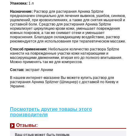
Упаковка:
1 л
Назначение:
Раствор для растирания Арника Spitzne
предназначен специально для лечения вывихов, ушибов, синяков,
ущемлений, при кровоизлияниях, а также для снятия мышечной и
суставной боли. Средство для растирания Арника Spitzne
нормализует циркуляцию крови кожи, уменьшает повреждения
кожных покровов, а так же снимает отеки и уменьшает
покраснения. Благодаря охлаждающему воздействию, раствор
рекомендуется для использования при терапевтическом массаже.
Способ применения:
Небольшое количество раствора Spitzne
нанести на поврежденные участки кожи натирающими и
массирующими движениями, втирая его до полного впитывания.
Можно применять так же для компрессов.
Состав:
экстракт Арники
В нашем интернет-магазине Вы можете купить раствор для
растирания Арника Spitzner (Шпицнер) с доставкой по Киеву и
Украине.
Посмотреть другие товары этого
производителя
Отзывы:
Ваш отзыв может быть первым.