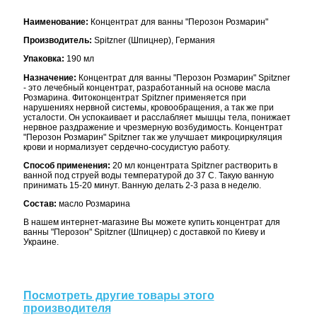
Наименование:
Концентрат для ванны "Перозон Розмарин"
Производитель:
Spitzner (Шпицнер), Германия
Упаковка:
190 мл
Назначение:
Концентрат для ванны "Перозон Розмарин" Spitzner
- это лечебный концентрат, разработанный на основе масла
Розмарина. Фитоконцентрат Spitzner применяется при
нарушениях нервной системы, кровообращения, а так же при
усталости. Он успокаивает и расслабляет мышцы тела, понижает
нервное раздражение и чрезмерную возбудимость. Концентрат
"Перозон Розмарин" Spitzner так же улучшает микроциркуляция
крови и нормализует сердечно-сосудистую работу.
Способ применения:
20 мл концентрата Spitzner растворить в
ванной под струей воды температурой до 37 C. Такую ванную
принимать 15-20 минут. Ванную делать 2-3 раза в неделю.
Состав:
масло Розмарина
В нашем интернет-магазине Вы можете купить концентрат для
ванны "Перозон" Spitzner (Шпицнер) с доставкой по Киеву и
Украине.
Посмотреть другие товары этого
производителя