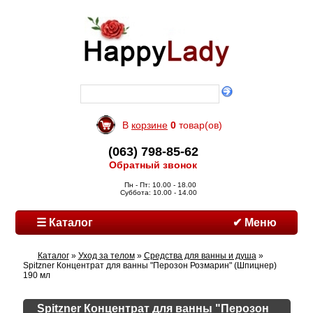
В
корзине
0
товар(ов)
(063) 798-85-62
Обратный звонок
Пн - Пт: 10.00 - 18.00
Суббота: 10.00 - 14.00
☰ Каталог
✔ Меню
Каталог
»
Уход за телом
»
Средства для ванны и душа
»
Spitzner Концентрат для ванны "Перозон Розмарин" (Шпицнер)
190 мл
Spitzner Концентрат для ванны "Перозон