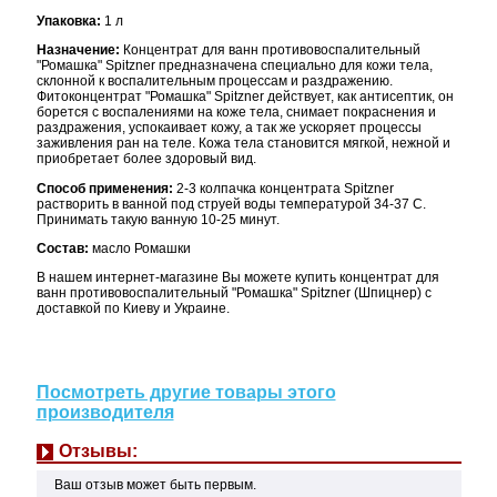
Упаковка:
1 л
Назначение:
Концентрат для ванн противовоспалительный
"Ромашка" Spitzner предназначена специально для кожи тела,
склонной к воспалительным процессам и раздражению.
Фитоконцентрат "Ромашка" Spitzner действует, как антисептик, он
борется с воспалениями на коже тела, снимает покраснения и
раздражения, успокаивает кожу, а так же ускоряет процессы
заживления ран на теле. Кожа тела становится мягкой, нежной и
приобретает более здоровый вид.
Способ применения:
2-3 колпачка концентрата Spitzner
растворить в ванной под струей воды температурой 34-37 C.
Принимать такую ванную 10-25 минут.
Состав:
масло Ромашки
В нашем интернет-магазине Вы можете купить концентрат для
ванн противовоспалительный "Ромашка" Spitzner (Шпицнер) с
доставкой по Киеву и Украине.
Посмотреть другие товары этого
производителя
Отзывы:
Ваш отзыв может быть первым.