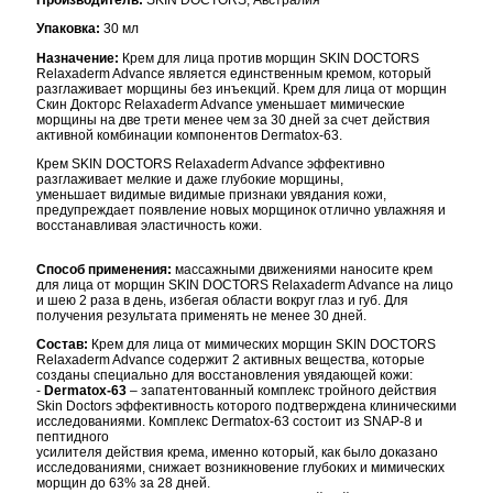
Производитель:
SKIN DOCTORS, Австралия
Упаковка:
30 мл
Назначение:
Крем для лица против морщин SKIN DOCTORS
Relaxaderm Advance является единственным кремом, который
разглаживает морщины без инъекций. Крем для лица от морщин
Скин Докторс Relaxaderm Advance уменьшает мимические
морщины на две трети менее чем за 30 дней за счет действия
активной комбинации компонентов Dermatox-63.
Крем SKIN DOCTORS Relaxaderm Advance эффективно
разглаживает мелкие и даже глубокие морщины,
уменьшает видимые видимые признаки увядания кожи,
предупреждает появление новых морщинок отлично увлажняя и
восстанавливая эластичность кожи.
Способ применения:
массажными движениями наносите крем
для лица от морщин SKIN DOCTORS Relaxaderm Advance на лицо
и шею 2 раза в день, избегая области вокруг глаз и губ. Для
получения результата применять не менее 30 дней.
Состав:
Крем для лица от мимических морщин SKIN DOCTORS
Relaxaderm Advance содержит 2 активных вещества, которые
созданы специально для восстановления увядающей кожи:
-
Dermatox-63
– запатентованный комплекс тройного действия
Skin Doctors эффективность которого подтверждена клиническими
исследованиями. Комплекс Dermatox-63 состоит из SNAP-8 и
пептидного
усилителя действия крема, именно который, как было доказано
исследованиями, снижает возникновение глубоких и мимических
морщин до 63% за 28 дней.