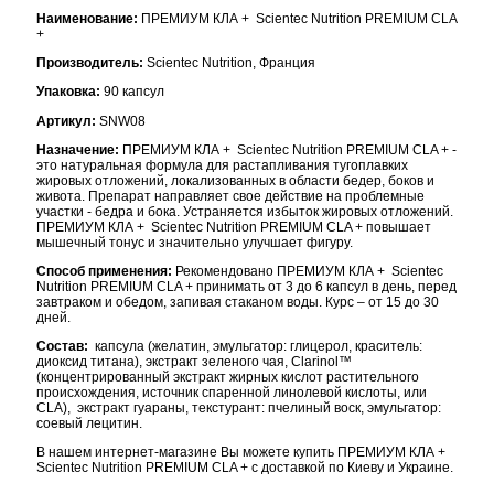
Наименование:
ПРЕМИУМ КЛА + Scientec Nutrition PREMIUM CLA
+
Производитель:
Scientec Nutrition, Франция
Упаковка:
90 капсул
Артикул:
SNW08
Назначение:
ПРЕМИУМ КЛА + Scientec Nutrition PREMIUM CLA + -
это натуральная формула для растапливания тугоплавких
жировых отложений, локализованных в области бедер, боков и
живота. Препарат направляет свое действие на проблемные
участки - бедра и бока. Устраняется избыток жировых отложений.
ПРЕМИУМ КЛА + Scientec Nutrition PREMIUM CLA + повышает
мышечный тонус и значительно улучшает фигуру.
Способ применения:
Рекомендовано ПРЕМИУМ КЛА + Scientec
Nutrition PREMIUM CLA + принимать от 3 до 6 капсул в день, перед
завтраком и обедом, запивая стаканом воды. Курс – от 15 до 30
дней
.
Состав:
капсула (желатин, эмульгатор: глицерол, краситель:
диоксид титана), экстракт зеленого чая, Clarinol™
(концентрированный экстракт жирных кислот растительного
происхождения, источник спаренной линолевой кислоты, или
CLA), экстракт гуараны, текстурант: пчелиный воск, эмульгатор:
соевый лецитин.
В нашем интернет-магазине Вы можете купить ПРЕМИУМ КЛА +
Scientec Nutrition PREMIUM CLA + с доставкой по Киеву и Украине.