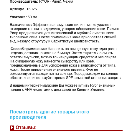
Производитель:
RYOR (Риор), Чехия
Артикул:
16025
Упаковка:
50 мл.
Назначение:
Эффективная эмульсия-пилинг, мягко удаляет
отмершие клетки эпидермиса, ускоряя обновление кожи. Пилинг
Риор предназначен для интенсивной и глубокой очистки всех
типов кожи лица. После применения кожа приобретает свежий
вид, нежную структуру и бархатистую шелковистость.
Способ применения:
Наносить на очищенную кожу один раз в
неделю, оставив на коже на 5 минут. Затем тщательно смыть
остатки эмульсии, можно тонизирующим средством без спирта.
На очищенную кожу нанесите сыворотку или крем,
предназначенные для успокоения кожи в зависимости от типа
кожи. После применения энзимного пилинга Ryor не
рекомендуется находится на солнце. Перед выходом на солнце -
обязательно используйте крем с SPF с высокой степенью защиты.
В нашем интернет-магазине Вы можете купить Ryor энзимный
пилинг с AHA кислотами с доставкой по Киеву и Украине.
Посмотреть другие товары этого
производителя
Отзывы: