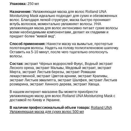
Упаковка:
250 мл
Назначение:
Увлажняющая маска для волос Rolland UNA
Moisturizing Mask идеально подходит для сухих и обезвоженных
волос. Благодаря легкой структуре, маска быстро проникает
вглубь волосков, моментально увлажняет волосы. УНА
увлажняющая маска для волос интенсивно питает сухие волосы
всеми необходимыми компонентами, делает их гладкими и
придает более "живой вид".
Способ применения:
Нанести маску на вымытые, протертые
полотенцем волосы. Надеть на голову полиэтиленовою шапочку.
Оставить на 5-10 минут, после чего тщательно ополоснуть
волосы.
Состав:
экстракт Чёрных водорослей Фукус, Водный экстракт
Лесного ореха, экстракт Мальвы, Медовый экстракт, экстракт
Мирта, экстракт Листьев березы, экстракт Ромашки
лекарственной, экстракт Цветов арники, экстракт Крапивы,
экстракт Листьев эвкалипта, экстракт Шалфея, экстракт Листьев
розмарина, экстракт Хинного дерева, экстракт Хвоща.
В нашем интернет-магазине Вы можете приобрести
увлажняющую маску для волос Rolland UNA Moisturizing Mask с
доставкой по Киеву и Украине.
В наличии профессиональный объем товара:
Rolland UNA
Увлажняющая маска для сухих волос 500 мл