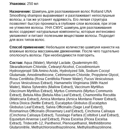
Упаковка:
250 мл
Назначение:
Шампунь для разглаживания волос Rolland UNA
Smoothing shampoo выравнивает и разглаживает непослушные
волосы, а так же устранят кудрявость. Его легкая структура
позволяет быстро проникать в глубокие слои волосков, при этом
не утяжеляя волосы. УНА СМУС шампунь для разглаживания
волос содержит натуральные компоненты, которые интенсивно
увлажняют и питают полезными веществами волосы. Подходит
для всех типов волос.
Способ применения:
Небольшое количество шампуня нанести на
влажные волосы массажными движениями. После чего тщательно
ополоснуть волосы. При необходимости повторить.
Состав:
Aqua (Water), Myristyl Lactate, Quateminym-80,
Stearalkonium Chloride, Cetearyl Alcohol, Cocodimonium
Hydroxypropil Silk Amino Acids, Hydrolyzed Silk, Sodium Cocoyl
Glutamate, Amodimethicone, Cetrimonium Chloride, Propylene Glycol,
Rosa Centifolia (Rosa Centifolia Flower Water), Fucus Vesiculosus
(Fucus Vesiculosus Extract), Hamamelis Virginiana (With Hazel
Water), Malva Sylvestris (Mallow Extract), Vaccinum Myrtillus
(Vaccinum Myrtillus Extract), Myrtus Communis (Myrtus Communis
Extract), Betula Alba (Betula Alba Leaf Extract), Chamomilla Recutita
(Matricaria Extract), Arnica Montana (Arnica Montana Flower Extract),
Urtica Dioica (Nettle Extract), Eucalyptus Globulus (Eucalyptus
Globulus Leaf Extract), Salvia Officinalis (Sage Leaf Extarct),
Rosmarinus Officinalis (Rosemary Leaf Extract), Cinchona Calisaya
(Cinchona Calisaya Extract), Tussilago Farfara (Coltsfool Leaf Extract),
Equsetum Arvense Leaf Extract), Picea Excelsa (Picea Excelsa
Extract), Trideceth-12, Panthenol, Plenoxyethanol, Methildibromo
Glutaronitrile, Methylchloroisothiazolinone, Methylisothiazolinone.