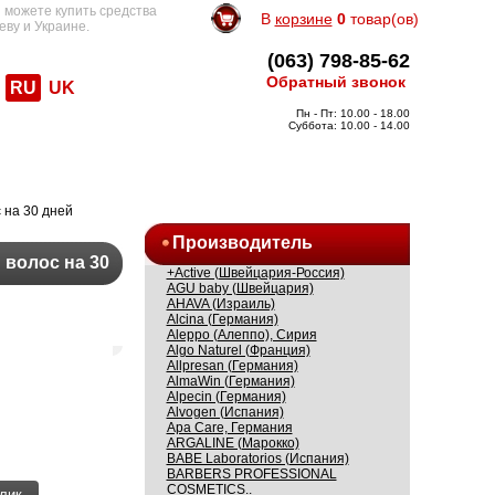
 можете купить средства
В
корзине
0
товар(ов)
еву и Украине.
(063) 798-85-62
Обратный звонок
RU
UK
Пн - Пт: 10.00 - 18.00
Суббота: 10.00 - 14.00
 на 30 дней
Производитель
 волос на 30
+Active (Швейцария-Россия)
AGU baby (Швейцария)
AHAVA (Израиль)
Alcina (Германия)
Aleppo (Алеппо), Сирия
Algo Naturel (Франция)
Allpresan (Германия)
AlmaWin (Германия)
Alpecin (Германия)
Alvogen (Испания)
Apa Care, Германия
ARGALINE (Марокко)
BABE Laboratorios (Испания)
BARBERS PROFESSIONAL
COSMETICS..
лик