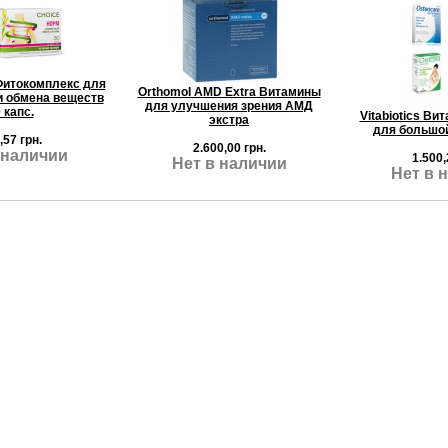
Фитокомплекс для
Orthomol AMD Extra Витамины
 обмена веществ
для улучшения зрения АМД
 капс.
Vitabiotics Ви
экстра
для большой
,57 грн.
2.600,00 грн.
 наличии
1.500,
Нет в наличии
Нет в 