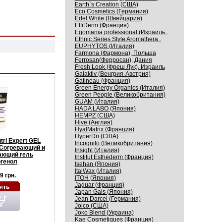
Earth`s Creation (США)
Eco Cosmetics (Германия)
Edel White (Швейцария)
EffiDerm (Франция)
Egomania professional (Израиль..
Ethnic Series Style Aromathera..
EUPHYTOS (Италия)
Farmona (Фармона), Польша
Ferrosan(Ферросан), Дания
Fresh Look (Фреш Лук), Израиль
Galaktiv (Венгрия-Австрия)
Gatineau (Франция)
Green Energy Organics (Италия)
Green People (Великобритания)
GUAM (Италия)
HADA LABO (Япония)
HEMPZ (США)
Hive (Англия)
HyalMatrix (Франция)
HyperDri (США)
tri Expert GEL
Incognito (Великобритания)
огревающий и
Insight (Италия)
ающий гель
Institut Esthederm (Франция)
генол
Isehan (Япония)
ItalWax (Италия)
9 грн.
ITOH (Япония)
Jaguar (Франция)
Japan Gals (Япония)
Jean Darcel (Германия)
Joico (США)
Joko Blend (Украина)
Kaе Cosmеtiques (Франция)