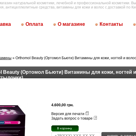
магазин натуральной косметики, лечебной и профессиональной косметики. Вы
ия, антицеллюлитные средства, витамины для кожи и волос с доставкой по Ки
авка
Оплата
О магазине
Контакты
тамины
» Orthomol Beauty (Ортомол Бьюти) Витамины для кожи, ногтей и волос
l Beauty (Ортомол Бьюти) Витамины для кожи, ногтей и
утылочки)
4.600,00 грн.
Версия для печати
Задать вопрос о товаре
купить в один к