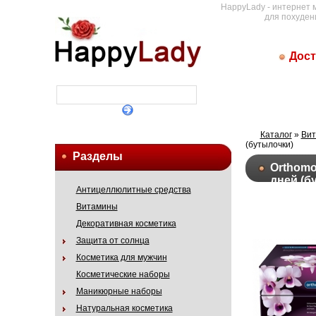
HappyLady - интернет 
для похуден
Дост
Каталог
»
Ви
(бутылочки)
Разделы
Orthomo
дней (б
Антицеллюлитные средства
Витамины
Декоративная косметика
Защита от солнца
Косметика для мужчин
Косметические наборы
Маникюрные наборы
Натуральная косметика