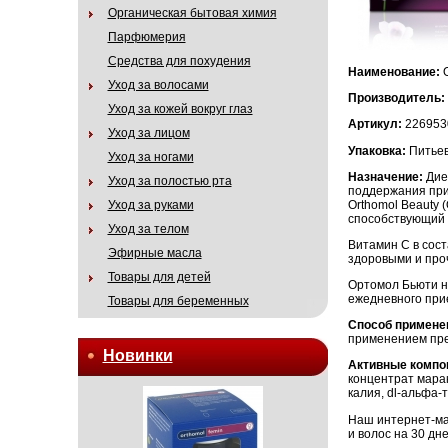
Органическая бытовая химия
Парфюмерия
Средства для похудения
Наименование:
Уход за волосами
Производитель:
Уход за кожей вокруг глаз
Артикул:
226953
Уход за лицом
Упаковка:
Питьев
Уход за ногами
Назначение:
Дие
Уход за полостью рта
поддержания прир
Orthomol Beauty
Уход за руками
способствующий а
Уход за телом
Витамин C в сост
Эфирные масла
здоровыми и проч
Товары для детей
Ортомол Бьюти н
ежедневного при
Товары для беременных
Способ примене
применением пре
Новинки
Активные компо
концентрат марак
калия, dl-альфа-
Наш интернет-маг
и волос на 30 дн