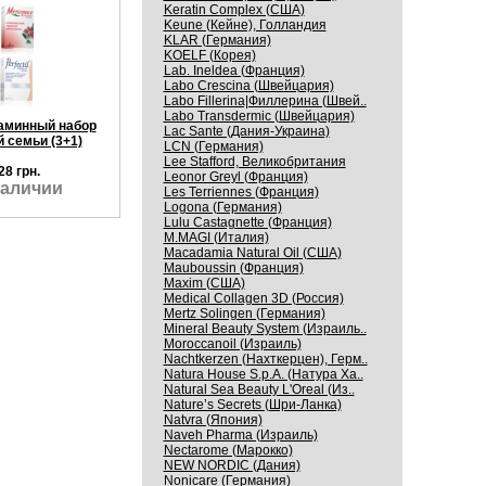
Keratin Complex (США)
Keune (Кейне), Голландия
KLAR (Германия)
KOELF (Корея)
Lab. Ineldea (Франция)
Labo Crescina (Швейцария)
Labo Fillerina|Филлерина (Швей..
Labo Transdermic (Швейцария)
таминный набор
Lac Sante (Дания-Украина)
 семьи (3+1)
LCN (Германия)
Lee Stafford, Великобритания
28 грн.
Leonor Greyl (Франция)
наличии
Les Terriennes (Франция)
Logona (Германия)
Lulu Castagnette (Франция)
M.MAGI (Италия)
Macadamia Natural Oil (США)
Mauboussin (Франция)
Maxim (США)
Medical Collagen 3D (Россия)
Mertz Solingen (Германия)
Mineral Beauty System (Израиль..
Moroccanoil (Израиль)
Nachtkerzen (Нахткерцен), Герм..
Natura House S.p.A. (Натура Ха..
Natural Sea Beauty L'Oreal (Из..
Nature’s Secrets (Шри-Ланка)
Natvra (Япония)
Naveh Pharma (Израиль)
Nectarome (Марокко)
NEW NORDIC (Дания)
Nonicare (Германия)