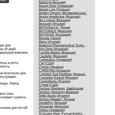
Barburys (Бельгия)
Beauty Elixir (Германия)
Beauty Line (Польша)
Bentley Organic (Великобритани..
Besins Healthcare (Франция)
Bio-Logical (Франция)
Bioscalin (Италия)
BIOTA(Биота), Турция
BIOTONALE (Франция)
BIOTRADE (Болгария)
Bioveta (Чехия)
Blanx (Италия)
дан для
Botanical Pharmaceutical Techn..
на 30 дней
Byly Depil (Испания)
циальный комплекс,
Camille Albane (Франция)
Caudalie (Франция)
Certmedica (Германия)
лосы и ногти
CHI (США)
чность.
Choice (Украина)
CHRISTINA (Израиль)
ью безопасен для
Comptoir Sud Pacifique (Франци..
инструкции.
Cosmetex Roland (Япония)
Cosmofarma (Италия)
 пищи. Перед
Crystal (США)
Declare (Декляре), Швейцария
Decleor (Деклеор) Франция
ого сока,
Delta Studio (Италия)
онсервант сорбата
Demax (Демакс), Япония
DentalPro (Япония)
Dessange (Франция)
ылочках для ногтей
Doliva (Германия)
Dr.Gustav Klein (Густав Клейн)