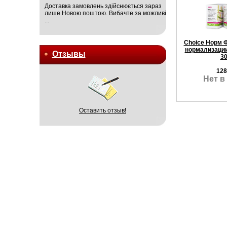
Доставка замовлень здійснюється зараз
лише Новою поштою. Вибачте за можливі
...
Choice Норм 
нормализации
Отзывы
30
128
Нет в
Оставить отзыв!