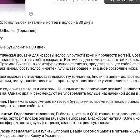
Ортомол Бьюти витамины ногтей и волос на 30 дней
Orthomol (Германия)
01
ые бутылочки на 30 дней
тическая добавка
для красоты волос, упругости кожи и прочности ногтей. Соз
одной красоты в любом возрасте. Витамины для кожи, роста ногтей и волос 
 (Ортомол Бьюти) – высокоэффективное средство, представляющее собой спе
ктивному росту волос и ногтей, улучшает общее и видимое состояние кожи.
аве помогает стимулировать выработку коллагена, биотин и цинк – делают во
ными, гиалуроновая кислота – гарантирует постоянное увлажнение и эласти
е содержит глютена и лактозы. Не вызывает аллергических реакций, полност
ема. Однако врачи рекомендуют не употреблять больше назначенной дозы в 
ния:
Принимать содержимое питьевой бутылочки во время или после приема
парат хорошо взболтать.
ненты:
Гидролизат коллагена, D-биотин, коэнзим Q10, концентрат апельсинов
уйа, экстракт плодов оливы (aus Olea europaea), L-аскорбат натрия (0,6%), к
токоферол ацетат, сульфат цинка, селенат натрия, сукралоза.
азин предлагает Вам купить Orthomol Beauty Ортомол Бьюти в питьевых бут
ей с доставкой по Киеву и Украине.