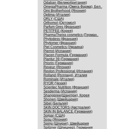
Odaban (Великобритания)
OmegaPharma (Омега Фарма), Бел..
Omi Brotherhood (Япония)
Optima (Италия)
ORLY (США)
Orthomol (Ортомол)
Parfum Gres (Франция)
PETITFEE (Корея)
PharmaTheiss cosmetics (Герман..
Phytodess (Франция)
Phytomer (Франция)
Piel Cosmetics (Украина)
Pierrot (Испания)
Placen Formula (Германия)
Plantur 39 (Германия)
Priorin (Германия)
Reveur (Япония)
Revlon Professional (Испания)
Rolland (Ролланд), Италия
Rominale (Италия)
RYOR (Чехия)
Scientec Nutrition (Франция)
Sesderma (Испания)
Shangpree(Шангпри), Корея
Shonen (Швейцария)
Sibel (Бельгия)
SKIN DOCTORS (Австралия)
SKIN IN BALANCE (Германия)
Solgar (США)
Sosu (Япония)
Spirig (Шпириг), Швейцария
Spitzner (Шпицнер), Германия