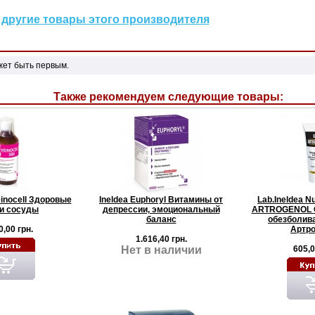
другие товары этого производителя
жет быть первым.
Также рекомендуем следующие товары:
einocell Здоровые
Ineldea Euphoryl Витамины от
Lab.Ineldea Nu
и сосуды
депрессии, эмоциональный
ARTROGENOL С
баланс
обезболив
0,00 грн.
Артро
1.616,40 грн.
Нет в наличии
605,0