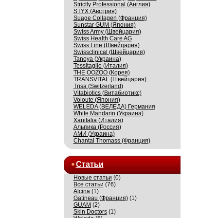
Strictly Professional (Англия)
STYX (Австрия)
Suage Collagen (Франция)
Sunstar GUM (Япония)
Swiss Army (Швейцария)
Swiss Health Care AG
Swiss Line (Швейцария)
Swissсlinical (Швейцария)
Tanoya (Украина)
Tessitaglio (Италия)
THE OOZOO (Корея)
TRANSVITAL (Швейцария)
Trisa (Switzerland)
Vitabiotics (Витабиотикс)
Voloute (Япония)
WELEDA (ВЕЛЕДА) Германия
White Mandarin (Украина)
Xanitalia (Италия)
Альпика (Россия)
АМИ (Украина)
Сhantal Thomass (Франция)
Статьи
Новые статьи
(0)
Все статьи
(76)
Alcina
(1)
Gatineau (Франция)
(1)
GUAM
(2)
Skin Doctors
(1)