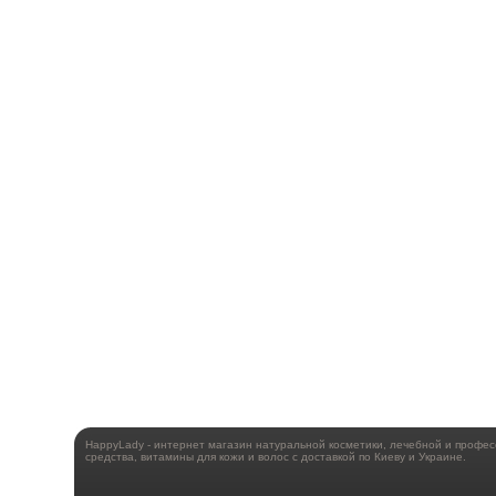
HappyLady - интернет магазин натуральной косметики, лечебной и профе
средства, витамины для кожи и волос с доставкой по Киеву и Украине.