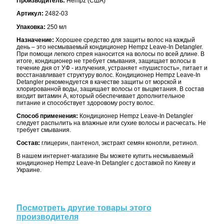
Производитель:
Hempz (США)
Артикул:
2482-03
Упаковка:
250 мл
Назначение:
Хорошее средство для защиты волос на каждый
день – это несмываемый кондиционер Hempz Leave-In Detangler.
При помощи легкого спрея наносится на волосы по всей длине. В
итоге, кондиционер не требует смывания, защищает волосы в
течение дня от УФ - излучения, устраняет «пушистость», питает и
восстанавливает структуру волос. Кондиционер Hempz Leave-In
Detangler рекомендуется в качестве защиты от морской и
хлорированной воды, защищает волосы от выцветания. В состав
входит витамин А, который обеспечивает дополнительное
питание и способствует здоровому росту волос.
Способ применения:
Кондиционер Hempz Leave-In Detangler
следует распылить на влажные или сухие волосы и расчесать. Не
требует смывания.
Состав:
глицерин, пантенол, экстракт семян конопли, ретинол.
В нашем интернет-магазине Вы можете купить несмываемый
кондиционер Hempz Leave-In Detangler с доставкой по Киеву и
Украине.
Посмотреть другие товары этого
производителя