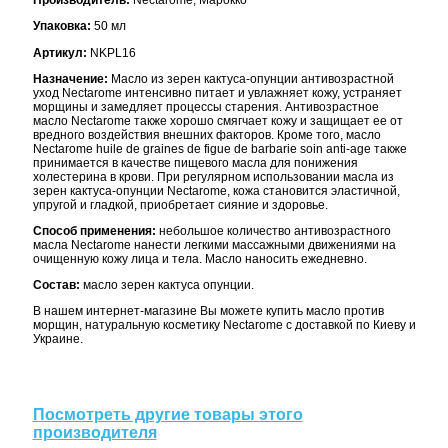
Производитель:
Nectarome, Марокко
Упаковка:
50 мл
Артикул:
NKPL16
Назначение:
Масло из зерен кактуса-опунции антивозрастной
уход Nectarome интенсивно питает и увлажняет кожу, устраняет
морщины и замедляет процессы старения. Антивозрастное
масло Nectarome также хорошо смягчает кожу и защищает ее от
вредного воздействия внешних факторов. Кроме того, масло
Nectarome huile de graines de figue de barbarie soin anti-age также
принимается в качестве пищевого масла для понижения
холестерина в крови. При регулярном использовании масла из
зерен кактуса-опунции Nectarome, кожа становится эластичной,
упругой и гладкой, приобретает сияние и здоровье.
Способ применения:
небольшое количество антивозрастного
масла Nectarome нанести легкими массажными движениями на
очищенную кожу лица и тела. Масло наносить ежедневно.
Состав:
масло зерен кактуса опунции.
В нашем интернет-магазине Вы можете купить масло против
морщин, натуральную косметику Nectarome с доставкой по Киеву и
Украине.
Посмотреть другие товары этого
производителя