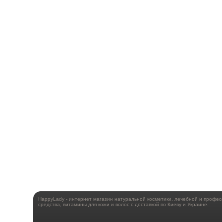
HappyLady - интернет магазин натуральной косметики, лечебной и профе
средства, витамины для кожи и волос с доставкой по Киеву и Украине.