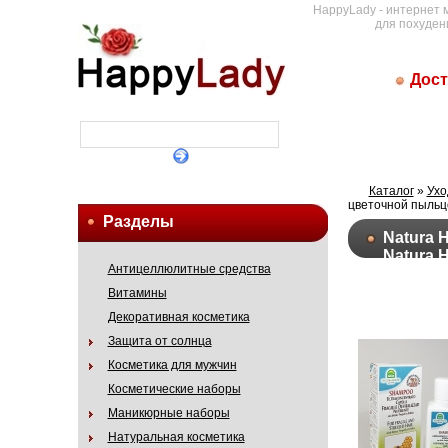
HappyLady - интернет 
для похуден
Дост
Каталог
»
Ухо
цветочной пыльцо
Разделы
Natura 
Natura H
Антицеллюлитные средства
Витамины
Декоративная косметика
Защита от солнца
Косметика для мужчин
Косметические наборы
Маникюрные наборы
Натуральная косметика