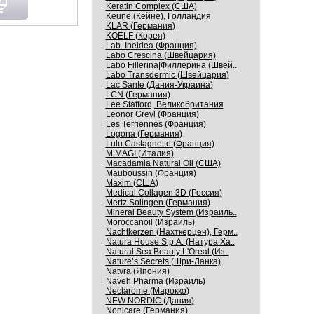
Keratin Complex (США)
Keune (Кейне), Голландия
KLAR (Германия)
KOELF (Корея)
Lab. Ineldea (Франция)
Labo Crescina (Швейцария)
Labo Fillerina|Филлерина (Швей..
Labo Transdermic (Швейцария)
Lac Sante (Дания-Украина)
LCN (Германия)
Lee Stafford, Великобритания
Leonor Greyl (Франция)
Les Terriennes (Франция)
Logona (Германия)
Lulu Castagnette (Франция)
M.MAGI (Италия)
Macadamia Natural Oil (США)
Mauboussin (Франция)
Maxim (США)
Medical Collagen 3D (Россия)
Mertz Solingen (Германия)
Mineral Beauty System (Израиль..
Moroccanoil (Израиль)
Nachtkerzen (Нахткерцен), Герм..
Natura House S.p.A. (Натура Ха..
Natural Sea Beauty L'Oreal (Из..
Nature’s Secrets (Шри-Ланка)
Natvra (Япония)
Naveh Pharma (Израиль)
Nectarome (Марокко)
NEW NORDIC (Дания)
Nonicare (Германия)