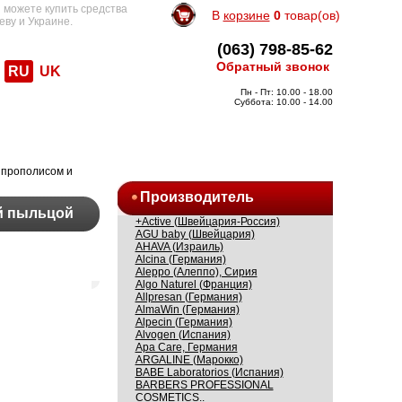
 можете купить средства
В
корзине
0
товар(ов)
еву и Украине.
(063) 798-85-62
Обратный звонок
RU
UK
Пн - Пт: 10.00 - 18.00
Суббота: 10.00 - 14.00
, прополисом и
Производитель
ой пыльцой
+Active (Швейцария-Россия)
AGU baby (Швейцария)
AHAVA (Израиль)
Alcina (Германия)
Aleppo (Алеппо), Сирия
Algo Naturel (Франция)
Allpresan (Германия)
AlmaWin (Германия)
Alpecin (Германия)
Alvogen (Испания)
Apa Care, Германия
ARGALINE (Марокко)
BABE Laboratorios (Испания)
BARBERS PROFESSIONAL
COSMETICS..