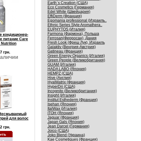
Earth`s Creation (США)
Eco Cosmetics (Германия)
Edel White (Швейцария)
EffiDerm (Франция)
Egomania professional (Израиль..
Ethnic Series Style Aromathera..
EUPHYTOS (Италия)
Farmona (Фармона), Польша
e кондиционер-
Ferrosan(Ферросан), Дания
е питание Care
Fresh Look (Фреш Лук), Израиль
 Nutrition
Galaktiv (Венгрия-Австрия)
Gatineau (Франция)
7 грн.
Green Energy Organics (Италия)
наличии
Green People (Великобритания)
GUAM (Италия)
HADA LABO (Япония)
HEMPZ (США)
Hive (Англия)
HyalMatrix (Франция)
HyperDri (США)
Incognito (Великобритания)
Insight (Италия)
Institut Esthederm (Франция)
Isehan (Япония)
ItalWax (Италия)
ITOH (Япония)
Несмываемый
Jaguar (Франция)
прей для волос
Japan Gals (Япония)
Jean Darcel (Германия)
2 грн.
Joico (США)
Joko Blend (Украина)
Kaе Cosmеtiques (Франция)