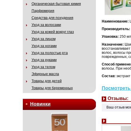
Органическая бытовая химия
Парфюмерия
Средства для похудения
Наименование:
Ш
Уход за волосами
Производитель:
Уход за кожей вокруг глаз
Упаковка:
250 мл
Уход за лицом
Назначение:
Шам
Уход за ногами
восстанавливает 
волос, волосы п
Уход за полостью рта
поврежденных, сл
Уход за руками
Способ примене
Уход за телом
волосы. При нео
Эфирные масла
Состав:
экстракт
Товары для детей
Посмотреть 
Товары для беременных
Отзывы:
Новинки
Ваш отзыв мо