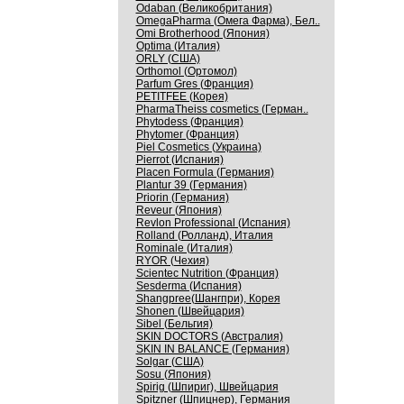
Odaban (Великобритания)
OmegaPharma (Омега Фарма), Бел..
Omi Brotherhood (Япония)
Optima (Италия)
ORLY (США)
Orthomol (Ортомол)
Parfum Gres (Франция)
PETITFEE (Корея)
PharmaTheiss cosmetics (Герман..
Phytodess (Франция)
Phytomer (Франция)
Piel Cosmetics (Украина)
Pierrot (Испания)
Placen Formula (Германия)
Plantur 39 (Германия)
Priorin (Германия)
Reveur (Япония)
Revlon Professional (Испания)
Rolland (Ролланд), Италия
Rominale (Италия)
RYOR (Чехия)
Scientec Nutrition (Франция)
Sesderma (Испания)
Shangpree(Шангпри), Корея
Shonen (Швейцария)
Sibel (Бельгия)
SKIN DOCTORS (Австралия)
SKIN IN BALANCE (Германия)
Solgar (США)
Sosu (Япония)
Spirig (Шпириг), Швейцария
Spitzner (Шпицнер), Германия