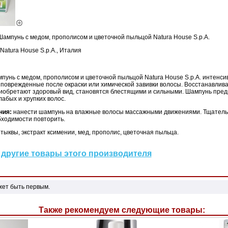
ампунь с медом, прополисом и цветочной пыльцой Natura House S.p.A.
Natura House S.p.A., Италия
пунь с медом, прополисом и цветочной пыльцой Natura House S.p.A. интенси
поврежденные после окраски или химической завивки волосы. Восстанавлива
риобретают здоровый вид, становятся блестящими и сильными. Шампунь пред
абых и хрупких волос.
ния:
нанести шампунь на влажные волосы массажными движениями. Тщатель
бходимости повторить.
 тыквы, экстракт ксимении, мед, прополис, цветочная пыльца.
другие товары этого производителя
жет быть первым.
Также рекомендуем следующие товары: