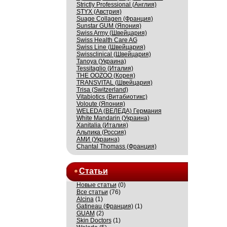
Strictly Professional (Англия)
STYX (Австрия)
Suage Collagen (Франция)
Sunstar GUM (Япония)
Swiss Army (Швейцария)
Swiss Health Care AG
Swiss Line (Швейцария)
Swissсlinical (Швейцария)
Tanoya (Украина)
Tessitaglio (Италия)
THE OOZOO (Корея)
TRANSVITAL (Швейцария)
Trisa (Switzerland)
Vitabiotics (Витабиотикс)
Voloute (Япония)
WELEDA (ВЕЛЕДА) Германия
White Mandarin (Украина)
Xanitalia (Италия)
Альпика (Россия)
АМИ (Украина)
Сhantal Thomass (Франция)
Статьи
Новые статьи
(0)
Все статьи
(76)
Alcina
(1)
Gatineau (Франция)
(1)
GUAM
(2)
Skin Doctors
(1)