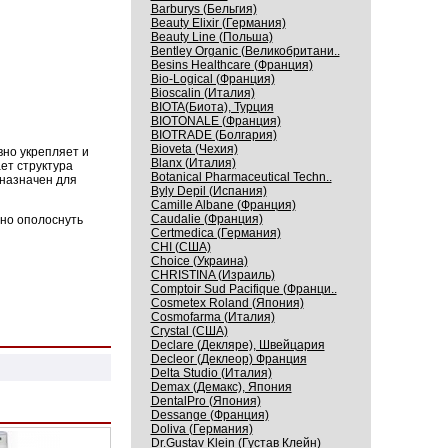
Barburys (Бельгия)
Beauty Elixir (Германия)
Beauty Line (Польша)
Bentley Organic (Великобритани..
Besins Healthcare (Франция)
Bio-Logical (Франция)
Bioscalin (Италия)
BIOTA(Биота), Турция
BIOTONALE (Франция)
BIOTRADE (Болгария)
Bioveta (Чехия)
вно укрепляет и
Blanx (Италия)
ет структура
Botanical Pharmaceutical Techn..
назначен для
Byly Depil (Испания)
Camille Albane (Франция)
Caudalie (Франция)
но ополоснуть
Certmedica (Германия)
CHI (США)
Choice (Украина)
CHRISTINA (Израиль)
Comptoir Sud Pacifique (Франци..
Cosmetex Roland (Япония)
Cosmofarma (Италия)
Crystal (США)
Declare (Декляре), Швейцария
Decleor (Деклеор) Франция
Delta Studio (Италия)
Demax (Демакс), Япония
DentalPro (Япония)
Dessange (Франция)
Doliva (Германия)
Dr.Gustav Klein (Густав Клейн)