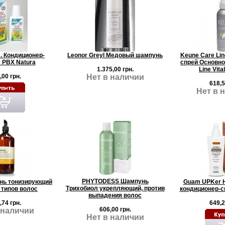
A. Кондиционер-
Leonor Greyl Медовый шампунь
Keune Care Lin
 РВХ Natura
спрей Основно
1.375,00 грн.
Line Vital
,00 грн.
Нет в наличии
618,5
Нет в 
PHYTODESS Шампунь
унь тонизирующий
Guam UPKer 
Трихобиол укрепляющий, против
 типов волос
кондиционер-с
выпадения волос
,74 грн.
649,2
606,00 грн.
 наличии
Нет в наличии