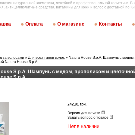
магазин натуральной косметики, лечебной и профессиональной косметики. Вы
ия, антицеллюлитные средства, витамины для кожи и волос с доставкой по Ки
авка
Оплата
О магазине
Контакты
д за волосами
»
Для всех типов волос
» Natura House S.p.A. Шампунь с медом
й Natura House S.p.A.
House S.p.A. Шампунь с медом, прополисом и цветочн
ouse S.p.A.
242,81 грн.
Версия для печати
Задать вопрос о товаре
Нет в наличии