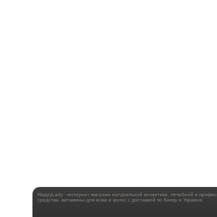
HappyLady - интернет магазин натуральной косметики, лечебной и профе
средства, витамины для кожи и волос с доставкой по Киеву и Украине.