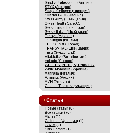
Strictly Professional (Англия)
STYX (Австрия)
Suage Collagen (Франция)
Sunstar GUM (Япония)
Swiss Army (Швейцария)
Swiss Health Care AG
Swiss Line (Швейцария)
Swissсlinical (Швейцария)
Tanoya (Украина)
Tessitaglio (Италия)
THE OOZOO (Корея)
TRANSVITAL (Швейцария)
Trisa (Switzerland)
Vitabiotics (Витабиотикс)
Voloute (Япония)
WELEDA (ВЕЛЕДА) Германия
White Mandarin (Украина)
Xanitalia (Италия)
Альпика (Россия)
АМИ (Украина)
Сhantal Thomass (Франция)
Статьи
Новые статьи
(0)
Все статьи
(76)
Alcina
(1)
Gatineau (Франция)
(1)
GUAM
(2)
Skin Doctors
(1)