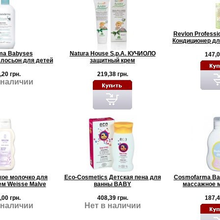
Revlon Professi
Кондиционер дл
ma Babyses
Natura House S.p.A. КУЧИОЛО
147,0
лосьон для детей
защитный крем
,20 грн.
219,38 грн.
 наличии
кое молочко для
Eco-Cosmetics Детская пена для
Cosmofarma Bab
ем Weisse Malve
ванны BABY
массажное м
,00 грн.
408,39 грн.
187,4
 наличии
Нет в наличии