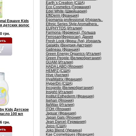
Earth`s Creation (США)
Eco Cosmetics (Германия)
Edel White (Швейцария)
EffiDerm (Франция)
Egomania professional (Израиль..
onal Equave Kids
Ethnic Series Style Aromathera..
я детских волос
EUPHYTOS (Италия)
Farmona (Фармона), Польша
0 грн.
Ferrosan(Ферросан), Дания
Fresh Look (Фреш Лук), Израиль
Galaktiv (Венгрия-Австрия)
Gatineau (Франция)
Green Energy Organics (Италия)
Green People (Великобритания)
GUAM (Италия)
HADA LABO (Япония)
HEMPZ (США)
Hive (Англия)
HyalMatrix (Франция)
HyperDri (США)
Incognito (Великобритания)
Insight (Италия)
Institut Esthederm (Франция)
Isehan (Япония)
ItalWax (Италия)
ITOH (Япония)
y Kids Детское
Jaguar (Франция)
асло 100 мл
Japan Gals (Япония)
Jean Darcel (Германия)
6 грн.
Joico (США)
Joko Blend (Украина)
Kaе Cosmеtiques (Франция)