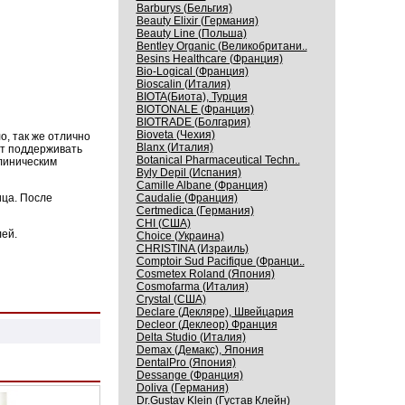
Barburys (Бельгия)
Beauty Elixir (Германия)
Beauty Line (Польша)
Bentley Organic (Великобритани..
Besins Healthcare (Франция)
Bio-Logical (Франция)
Bioscalin (Италия)
BIOTA(Биота), Турция
BIOTONALE (Франция)
BIOTRADE (Болгария)
Bioveta (Чехия)
, так же отлично
Blanx (Италия)
ет поддерживать
Botanical Pharmaceutical Techn..
линическим
Byly Depil (Испания)
Camille Albane (Франция)
ца. После
Caudalie (Франция)
Certmedica (Германия)
CHI (США)
лей.
Choice (Украина)
CHRISTINA (Израиль)
Comptoir Sud Pacifique (Франци..
Cosmetex Roland (Япония)
Cosmofarma (Италия)
Crystal (США)
Declare (Декляре), Швейцария
Decleor (Деклеор) Франция
Delta Studio (Италия)
Demax (Демакс), Япония
DentalPro (Япония)
Dessange (Франция)
Doliva (Германия)
Dr.Gustav Klein (Густав Клейн)