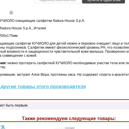
УЧИОЛО очищающие салфетки Natura House S.p.A.
Natura House S.p.A., Италия
 200x175мм
щающие салфетки КУЧИОЛО для детей нежно и бережно очищает лицо и тело
ены подгузников. Салфетки имеют физиологический уровень PH, что позволя
ный влажности и защищенности чувствительной кожи малыша. Проверенно к
а совмещение с кожей.
ния:
нежно протереть салфеткой КУЧИОЛО необходимые участки тела или ли
тку.
 ромашки, экстракт Алое Вера, протеины овса. Не содержат спирта и красите
другие товары этого производителя
жет быть первым.
Также рекомендуем следующие товары: