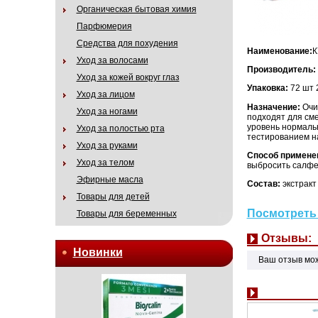
Органическая бытовая химия
Парфюмерия
Средства для похудения
Наименование:
К
Уход за волосами
Производитель:
Уход за кожей вокруг глаз
Упаковка:
72 шт
Уход за лицом
Назначение:
Очи
Уход за ногами
подходят для см
уровень нормаль
Уход за полостью рта
тестированием н
Уход за руками
Способ примене
Уход за телом
выбросить салфе
Эфирные масла
Состав:
экстракт
Товары для детей
Посмотреть 
Товары для беременных
Отзывы:
Новинки
Ваш отзыв мо