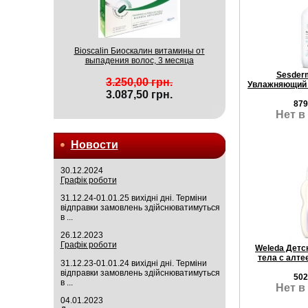
Bioscalin Биоскалин витамины от
выпадения волос, 3 месяца
Sesder
3.250,00 грн.
Увлажняющий 
3.087,50 грн.
879
Нет в
Новости
30.12.2024
Графік роботи
31.12.24-01.01.25 вихідні дні. Терміни
відправки замовлень здійснюватимуться
в ...
26.12.2023
Графік роботи
Weleda Детс
тела с алте
31.12.23-01.01.24 вихідні дні. Терміни
відправки замовлень здійснюватимуться
502
в ...
Нет в
04.01.2023