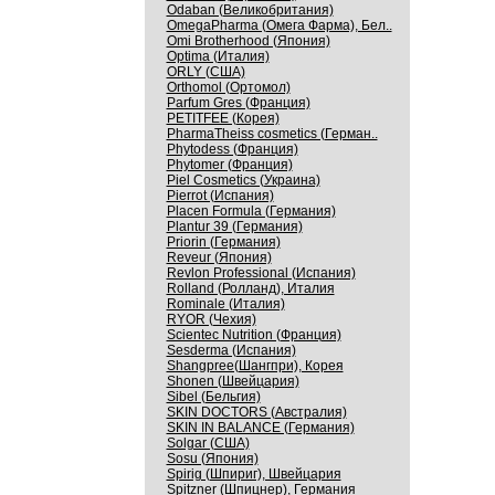
Odaban (Великобритания)
OmegaPharma (Омега Фарма), Бел..
Omi Brotherhood (Япония)
Optima (Италия)
ORLY (США)
Orthomol (Ортомол)
Parfum Gres (Франция)
PETITFEE (Корея)
PharmaTheiss cosmetics (Герман..
Phytodess (Франция)
Phytomer (Франция)
Piel Cosmetics (Украина)
Pierrot (Испания)
Placen Formula (Германия)
Plantur 39 (Германия)
Priorin (Германия)
Reveur (Япония)
Revlon Professional (Испания)
Rolland (Ролланд), Италия
Rominale (Италия)
RYOR (Чехия)
Scientec Nutrition (Франция)
Sesderma (Испания)
Shangpree(Шангпри), Корея
Shonen (Швейцария)
Sibel (Бельгия)
SKIN DOCTORS (Австралия)
SKIN IN BALANCE (Германия)
Solgar (США)
Sosu (Япония)
Spirig (Шпириг), Швейцария
Spitzner (Шпицнер), Германия