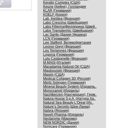
Keratin Complex (США)
Keune (Кейне), Голландия
KLAR (Германия)
KOELF (Корея)
Lab. Ineldea (Франция)
Labo Crescina (Швейцария)
Labo Fillerina|Филлерина (Швей..
Labo Transdermic (Швейцария)
Lac Sante (Дания-Украина)
LCN (Германия)
Lee Stafford, Великобритания
Leonor Greyl (Франция)
Les Terriennes (Франция)
Logona (Германия)
Lulu Castagnette (Франция)
M.MAGI (Италия)
Macadamia Natural Oil (США)
Mauboussin (Франция)
Maxim (США)
Medical Collagen 3D (Россия)
Mertz Solingen (Германия)
Mineral Beauty System (Израиль..
Moroccanoil (Израиль)
Nachtkerzen (Нахткерцен), Герм..
Natura House S.p.A. (Натура Ха..
Natural Sea Beauty L'Oreal (Из..
Nature’s Secrets (Шри-Ланка)
Natvra (Япония)
Naveh Pharma (Израиль)
Nectarome (Марокко)
NEW NORDIC (Дания)
Nonicare (Германия)