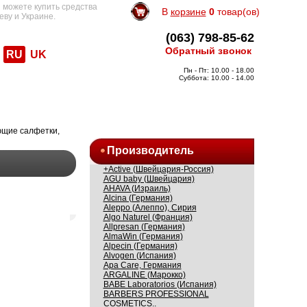
 можете купить средства
В
корзине
0
товар(ов)
еву и Украине.
(063) 798-85-62
Обратный звонок
RU
UK
Пн - Пт: 10.00 - 18.00
Суббота: 10.00 - 14.00
ющие салфетки,
Производитель
+Active (Швейцария-Россия)
AGU baby (Швейцария)
AHAVA (Израиль)
Alcina (Германия)
Aleppo (Алеппо), Сирия
Algo Naturel (Франция)
Allpresan (Германия)
AlmaWin (Германия)
Alpecin (Германия)
Alvogen (Испания)
Apa Care, Германия
ARGALINE (Марокко)
BABE Laboratorios (Испания)
BARBERS PROFESSIONAL
COSMETICS..