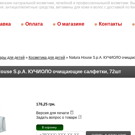
магазин натуральной косметики, лечебной и профессиональной косметики. Вы
ия, антицеллюлитные средства, витамины для кожи и волос с доставкой по Ки
авка
Оплата
О магазине
Контакты
ары для детей
»
Косметика для детей
» Natura House S.p.A. КУЧИОЛО очища
House S.p.A. КУЧИОЛО очищающие салфетки, 72шт
176,25 грн.
Версия для печати
Задать вопрос о товаре
купить в один клик