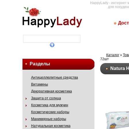
HappyLady - интернет 
для похуден
Дост
Каталог
»
Тов
72шт
Разделы
Natura 
Антицеллюлитные средства
Витамины
Декоративная косметика
Защита от солнца
Косметика для мужчин
Косметические наборы
Маникюрные наборы
Натуральная косметика