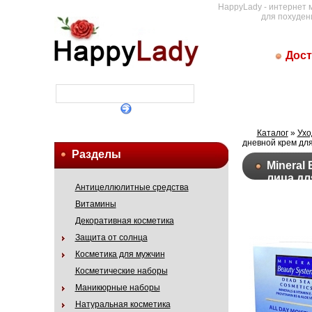
HappyLady - интернет 
для похуден
Дост
Каталог
»
Ухо
дневной крем для
Разделы
Mineral
лица дл
Антицеллюлитные средства
Витамины
Декоративная косметика
Защита от солнца
Косметика для мужчин
Косметические наборы
Маникюрные наборы
Натуральная косметика