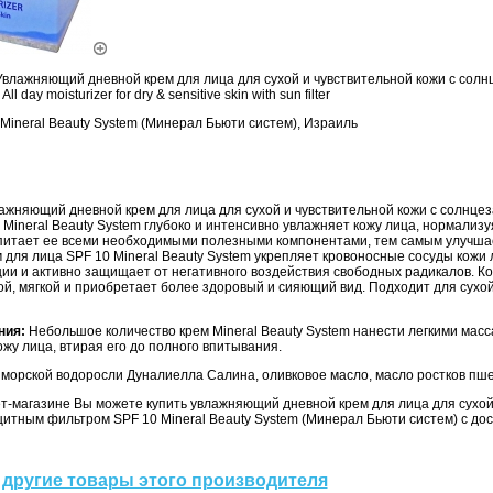
влажняющий дневной крем для лица для сухой и чувствительной кожи с сол
 day moisturizer for dry & sensitive skin with sun filter
Mineral Beauty System (Минерал Бьюти систем), Израиль
ажняющий дневной крем для лица для сухой и чувствительной кожи с солнц
Mineral Beauty System глубоко и интенсивно увлажняет кожу лица, нормализу
е питает ее всеми необходимыми полезными компонентами, тем самым улучшае
м для лица SPF 10 Mineral Beauty System укрепляет кровоносные сосуды кожи 
ии и активно защищает от негативного воздействия свободных радикалов. К
й, мягкой и приобретает более здоровый и сияющий вид. Подходит для сухой
ния:
Небольшое количество крем Mineral Beauty System нанести легкими мас
жу лица, втирая его до полного впитывания.
 морской водоросли Дуналиелла Салина, оливковое масло, масло ростков пш
т-магазине Вы можете купить увлажняющий дневной крем для лица для сухой
итным фильтром SPF 10 Mineral Beauty System (Минерал Бьюти систем) с дос
другие товары этого производителя