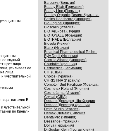
Barburys (Бельгия)
Beauty Elixir (Германия)
Beauty Line (Польша)
Bentley Organic (Великобритани..
Besins Healthcare (Франция)
нцезащитным
Bio-Logical (Франция)
Bioscalin (Италия)
BIOTA(Биота), Турция
BIOTONALE (Франция)
BIOTRADE (Болгария)
Bioveta (Чехия)
Blanx (Италия)
Botanical Pharmaceutical Techn..
езащитным
Byly Depil (Испания)
я ее водный
Camille Albane (Франция)
т цвет лица.
Caudalie (Франция)
лица, усиливает ее
Certmedica (Германия)
ожа лица
CHI (США)
 и чувствительной
Choice (Украина)
CHRISTINA (Израиль)
Comptoir Sud Pacifique (Франци..
сажными
Cosmetex Roland (Япония)
Cosmofarma (Италия)
Crystal (США)
еницы, витамин Е
Declare (Декляре), Швейцария
Decleor (Деклеор) Франция
 и чувствительной
Delta Studio (Италия)
тавкой по Киеву и
Demax (Демакс), Япония
DentalPro (Япония)
Dessange (Франция)
Doliva (Германия)
Dr.Gustav Klein (Густав Клейн)