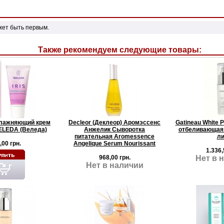
жет быть первым.
Также рекомендуем следующие товары:
лажняющий крем
Decleor (Деклеор) Аромэссенс
Gatineau White 
ELEDA (Веледа)
Анжелик Сыворотка
отбеливающая 
питательная Aromessence
ли
,00 грн.
Angelique Serum Nourissant
1.336,
968,00 грн.
Нет в 
Нет в наличии