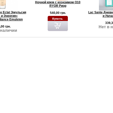
Ночной крем с коэнзимом Q10
RYOR Риор
ve Eclat Эмульсия
Lac Sante Дневн
540,00 грн.
 и Энергия»
и Увла
iance Emulsion
339,3
,00 грн.
Нет в 
 наличии