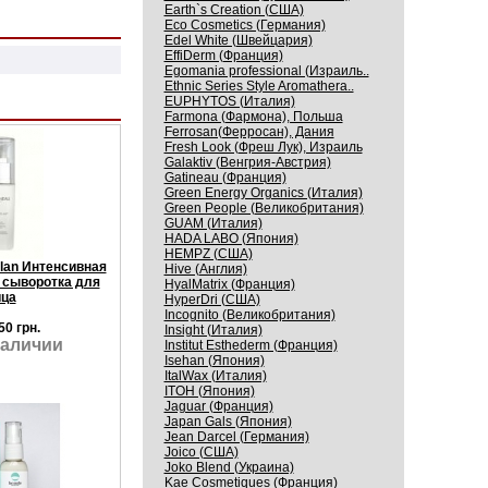
Earth`s Creation (США)
Eco Cosmetics (Германия)
Edel White (Швейцария)
EffiDerm (Франция)
Egomania professional (Израиль..
Ethnic Series Style Aromathera..
EUPHYTOS (Италия)
Farmona (Фармона), Польша
Ferrosan(Ферросан), Дания
Fresh Look (Фреш Лук), Израиль
Galaktiv (Венгрия-Австрия)
Gatineau (Франция)
Green Energy Organics (Италия)
Green People (Великобритания)
GUAM (Италия)
HADA LABO (Япония)
HEMPZ (США)
Plan Интенсивная
Hive (Англия)
сыворотка для
HyalMatrix (Франция)
ца
HyperDri (США)
Incognito (Великобритания)
50 грн.
Insight (Италия)
наличии
Institut Esthederm (Франция)
Isehan (Япония)
ItalWax (Италия)
ITOH (Япония)
Jaguar (Франция)
Japan Gals (Япония)
Jean Darcel (Германия)
Joico (США)
Joko Blend (Украина)
Kaе Cosmеtiques (Франция)