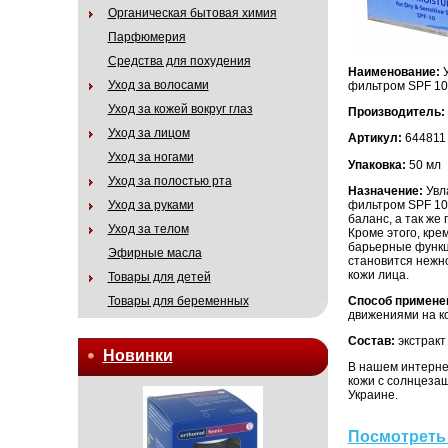
Органическая бытовая химия
Парфюмерия
Средства для похудения
Наименование:
У
Уход за волосами
фильтром SPF 10 All
Уход за кожей вокруг глаз
Производитель:
Уход за лицом
Артикул:
644811
Уход за ногами
Упаковка:
50 мл
Уход за полостью рта
Назначение:
Увл
фильтром SPF 10 
Уход за руками
баланс, а так ж
Уход за телом
Кроме этого, кре
барьерные функц
Эфирные масла
становится нежно
кожи лица.
Товары для детей
Способ примене
Товары для беременных
движениями на ко
Состав:
экстракт
Новинки
В нашем интерне
кожи с солнцезащ
Украине.
Посмотреть 