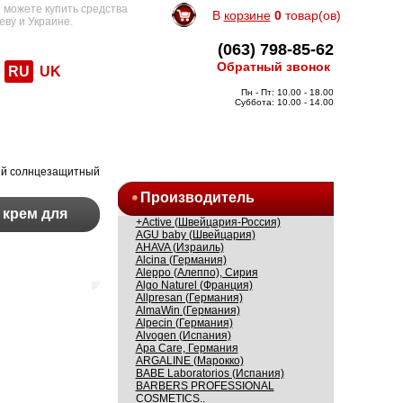
 можете купить средства
В
корзине
0
товар(ов)
еву и Украине.
(063) 798-85-62
Обратный звонок
RU
UK
Пн - Пт: 10.00 - 18.00
Суббота: 10.00 - 14.00
ий солнцезащитный
Производитель
 крем для
+Active (Швейцария-Россия)
AGU baby (Швейцария)
AHAVA (Израиль)
Alcina (Германия)
Aleppo (Алеппо), Сирия
Algo Naturel (Франция)
Allpresan (Германия)
AlmaWin (Германия)
Alpecin (Германия)
Alvogen (Испания)
Apa Care, Германия
ARGALINE (Марокко)
BABE Laboratorios (Испания)
BARBERS PROFESSIONAL
COSMETICS..