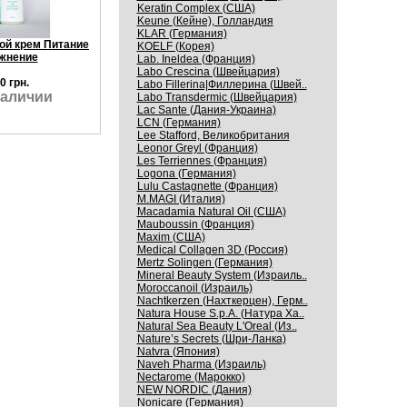
Keratin Complex (США)
Keune (Кейне), Голландия
KLAR (Германия)
ой крем Питание
KOELF (Корея)
жнение
Lab. Ineldea (Франция)
Labo Crescina (Швейцария)
0 грн.
Labo Fillerina|Филлерина (Швей..
наличии
Labo Transdermic (Швейцария)
Lac Sante (Дания-Украина)
LCN (Германия)
Lee Stafford, Великобритания
Leonor Greyl (Франция)
Les Terriennes (Франция)
Logona (Германия)
Lulu Castagnette (Франция)
M.MAGI (Италия)
Macadamia Natural Oil (США)
Mauboussin (Франция)
Maxim (США)
Medical Collagen 3D (Россия)
Mertz Solingen (Германия)
Mineral Beauty System (Израиль..
Moroccanoil (Израиль)
Nachtkerzen (Нахткерцен), Герм..
Natura House S.p.A. (Натура Ха..
Natural Sea Beauty L'Oreal (Из..
Nature’s Secrets (Шри-Ланка)
Natvra (Япония)
Naveh Pharma (Израиль)
Nectarome (Марокко)
NEW NORDIC (Дания)
Nonicare (Германия)