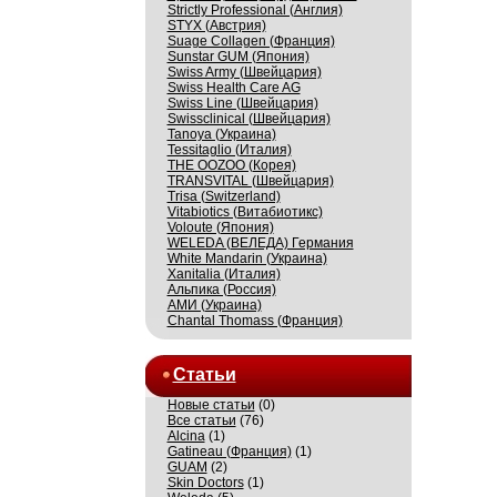
Strictly Professional (Англия)
STYX (Австрия)
Suage Collagen (Франция)
Sunstar GUM (Япония)
Swiss Army (Швейцария)
Swiss Health Care AG
Swiss Line (Швейцария)
Swissсlinical (Швейцария)
Tanoya (Украина)
Tessitaglio (Италия)
THE OOZOO (Корея)
TRANSVITAL (Швейцария)
Trisa (Switzerland)
Vitabiotics (Витабиотикс)
Voloute (Япония)
WELEDA (ВЕЛЕДА) Германия
White Mandarin (Украина)
Xanitalia (Италия)
Альпика (Россия)
АМИ (Украина)
Сhantal Thomass (Франция)
Статьи
Новые статьи
(0)
Все статьи
(76)
Alcina
(1)
Gatineau (Франция)
(1)
GUAM
(2)
Skin Doctors
(1)