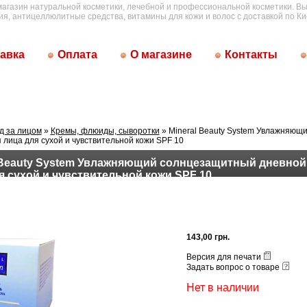
магазин натуральной косметики, лечебной и профессиональной косметики. Вы
ия, антицеллюлитные средства, витамины для кожи и волос с доставкой по Ки
авка
Оплата
О магазине
Контакты
д за лицом
»
Кремы, флюиды, сыворотки
» Mineral Beauty System Увлажняющ
 лица для сухой и чувствительной кожи SPF 10
 Beauty System Увлажняющий солнцезащитный дневной
я сухой и чувствительной кожи SPF 10
143,00 грн.
Версия для печати
Задать вопрос о товаре
Нет в наличии