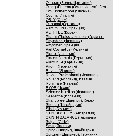
Odaban (Великобритания)
OmegaPharma (Омега Фарма), Бел..
Omi Brotherhood (Япония)
Optima (Италия)
ORLY (США)
Orthomol (Ортомол)
Parfum Gres (Франция)
PETITFEE (Корея)
PharmaTheiss cosmetics (Герман..
Phytodess (Франция)
Phytomer (Франция)
Piel Cosmetics (Украина)
Pierrot (Испания)
Placen Formula (Германия)
Plantur 39 (Германия)
Priorin (Германия)
Reveur (Япония)
Revlon Professional (Испания)
Rolland (Ролланд), Италия
Rominale (Италия)
RYOR (Чехия)
Scientec Nutrition (Франция)
Sesderma (Испания)
Shangpree(Шангпри), Корея
Shonen (Швейцария)
Sibel (Бельгия)
SKIN DOCTORS (Австралия)
SKIN IN BALANCE (Германия)
Solgar (США)
Sosu (Япония)
Spirig (Шпириг), Швейцария
Spitzner (Шпицнер), Германия