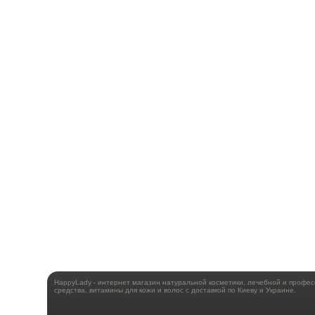
HappyLady - интернет магазин натуральной косметики, лечебной и профе
средства, витамины для кожи и волос с доставкой по Киеву и Украине.