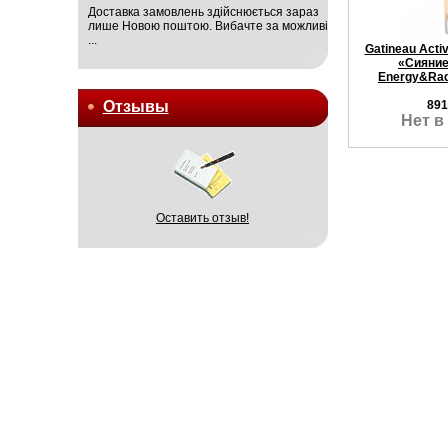
Доставка замовлень здійснюється зараз
лише Новою поштою. Вибачте за можливі
...
Gatineau Acti
«Сияние
Energy&Rad
Отзывы
891
Нет в
Оставить отзыв!