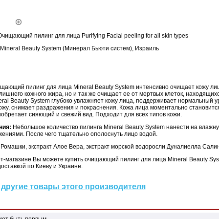
чищающий пилинг для лица Purifying Facial peeling for all skin types
Mineral Beauty System (Минерал Бьюти систем), Израиль
ающий пилинг для лица Mineral Beauty System интенсивно очищает кожу лиц
лишнего кожного жира, но и так же очищает ее от мертвых клеток, находящих
eral Beauty System глубоко увлажняет кожу лица, поддерживает нормальный ур
ожу, снимает раздражения и покраснения. Кожа лица моментально становитс
обретает сияющий и свежий вид. Подходит для всех типов кожи.
ния:
Небольшое количество пилинга Mineral Beauty System нанести на влажну
ениями. После чего тщательно ополоснуть лицо водой.
 Ромашки, экстракт Алое Вера, экстракт морской водоросли Дуналиелла Сали
т-магазине Вы можете купить очищающий пилинг для лица Mineral Beauty Sy
доставкой по Киеву и Украине.
другие товары этого производителя
жет быть первым.