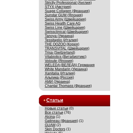
Strictly Professional (Англия)
STYX (Австрия)
Suage Collagen (Франция)
Sunstar GUM (Япония)
Swiss Army (Швейцария)
Swiss Health Care AG
Swiss Line (Швейцария)
Swissсlinical (Швейцария)
Tanoya (Украина)
Tessitaglio (Италия)
THE OOZOO (Корея)
TRANSVITAL (Швейцария)
Trisa (Switzerland)
Vitabiotics (Витабиотикс)
Voloute (Япония)
WELEDA (ВЕЛЕДА) Германия
White Mandarin (Украина)
Xanitalia (Италия)
Альпика (Россия)
АМИ (Украина)
Сhantal Thomass (Франция)
Статьи
Новые статьи
(0)
Все статьи
(76)
Alcina
(1)
Gatineau (Франция)
(1)
GUAM
(2)
Skin Doctors
(1)