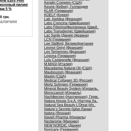
gene Easy Peel
Keratin Complex (США)
колевый пилинг
Keune (Кейне), Голландия
ца 5 %
KLAR (Германия)
KOELF (Корея)
0 грн.
Lab. Ineldea (Франция)
наличии
Labo Crescina (Швейцария)
Labo Fillerina|Филлерина (Швей..
Labo Transdermic (Швейцария)
Lac Sante (Дания-Украина)
LCN (Германия)
Lee Stafford, Великобритания
Leonor Greyl (Франция)
Les Terriennes (Франция)
Logona (Германия)
Lulu Castagnette (Франция)
M.MAGI (Италия)
Macadamia Natural Oil (США)
Mauboussin (Франция)
Maxim (США)
Medical Collagen 3D (Россия)
Mertz Solingen (Германия)
Mineral Beauty System (Израиль..
Moroccanoil (Израиль)
Nachtkerzen (Нахткерцен), Герм..
Natura House S.p.A. (Натура Ха..
Natural Sea Beauty L'Oreal (Из..
Nature’s Secrets (Шри-Ланка)
Natvra (Япония)
Naveh Pharma (Израиль)
Nectarome (Марокко)
NEW NORDIC (Дания)
Nonicare (Германия)