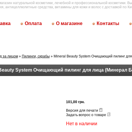
магазин натуральной косметики, лечебной и профессиональной косметики. Вы
ия, антицеллюлитные средства, витамины для кожи и волос с доставкой по Ки
авка
Оплата
О магазине
Контакты
д за лицом
»
Пилинги, скрабы
» Mineral Beauty System Очищающий пилинг дл
 Beauty System Очищающий пилинг для лица (Минерал 
101,00 грн.
Версия для печати
Задать вопрос о товаре
Нет в наличии