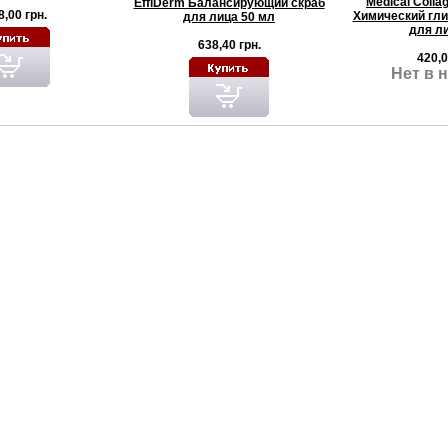
Medical Colla
EffiDerm Балансирующий скраб
8,00 грн.
Химический гли
для лица 50 мл
для ли
638,40 грн.
420,0
Нет в 