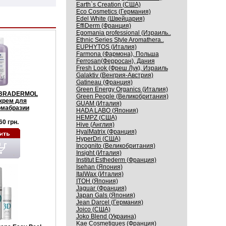
Earth`s Creation (США)
Eco Cosmetics (Германия)
Edel White (Швейцария)
EffiDerm (Франция)
Egomania professional (Израиль..
Ethnic Series Style Aromathera..
EUPHYTOS (Италия)
Farmona (Фармона), Польша
Ferrosan(Ферросан), Дания
Fresh Look (Фреш Лук), Израиль
Galaktiv (Венгрия-Австрия)
Gatineau (Франция)
Green Energy Organics (Италия)
ABRADERMOL
Green People (Великобритания)
 крем для
GUAM (Италия)
мабразии
HADA LABO (Япония)
HEMPZ (США)
60 грн.
Hive (Англия)
HyalMatrix (Франция)
HyperDri (США)
Incognito (Великобритания)
Insight (Италия)
Institut Esthederm (Франция)
Isehan (Япония)
ItalWax (Италия)
ITOH (Япония)
Jaguar (Франция)
Japan Gals (Япония)
Jean Darcel (Германия)
Joico (США)
Joko Blend (Украина)
Kaе Cosmеtiques (Франция)