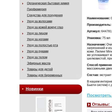
Органическая бытовая химия
Парфюмерия
Средства для похудения
Наименование:
О
Уход за волосами
Производитель:
Уход за кожей вокруг глаз
Артикул:
644781
Уход за лицом
Упаковка:
75 мл
Уход за ногами
Назначение:
Очищ
Уход за полостью рта
загрязнений и из
Уход за руками
кожи. Пилинг Min
же успокаивает к
Уход за телом
шелковистой, при
Эфирные масла
Способ примене
массажными движ
Товары для детей
Состав:
экстракт
Товары для беременных
В нашем интерне
Бьюти систем) с 
Новинки
Посмотреть 
Отзывы:
Ваш отзыв мо