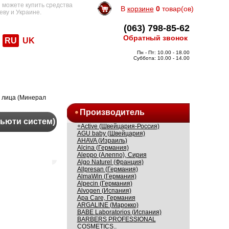
 можете купить средства
В
корзине
0
товар(ов)
еву и Украине.
(063) 798-85-62
Обратный звонок
RU
UK
Пн - Пт: 10.00 - 18.00
Суббота: 10.00 - 14.00
я лица (Минерал
Производитель
Бьюти систем)
+Active (Швейцария-Россия)
AGU baby (Швейцария)
AHAVA (Израиль)
Alcina (Германия)
Aleppo (Алеппо), Сирия
Algo Naturel (Франция)
Allpresan (Германия)
AlmaWin (Германия)
Alpecin (Германия)
Alvogen (Испания)
Apa Care, Германия
ARGALINE (Марокко)
BABE Laboratorios (Испания)
BARBERS PROFESSIONAL
COSMETICS..