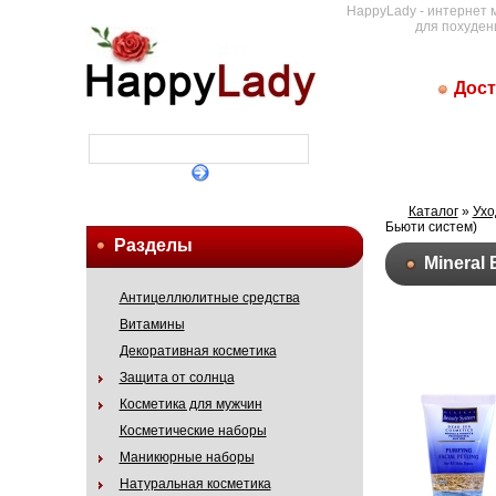
HappyLady - интернет 
для похуден
Дост
Каталог
»
Ухо
Бьюти систем)
Разделы
Mineral
Антицеллюлитные средства
Витамины
Декоративная косметика
Защита от солнца
Косметика для мужчин
Косметические наборы
Маникюрные наборы
Натуральная косметика