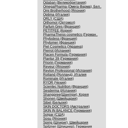
Odaban (Великобритания)
OmegaPharma (Омега Фарма), Бел..
Omi Brotherhood (Япония)
Optima (Италия)
ORLY (США)
Orthomol (Ортомол)
Parfum Gres (Франция)
PETITFEE (Корея)
PharmaTheiss cosmetics (Герман..
Phytodess (Франция)
Phytomer (Франция)
Piel Cosmetics (Украина)
Pierrot (Испания)
Placen Formula (Германия)
Plantur 39 (Германия)
Priorin (Германия)
Reveur (Япония)
Revlon Professional (Испания)
Rolland (Ролланд), Италия
Rominale (Италия)
RYOR (Чехия)
Scientec Nutrition (Франция)
Sesderma (Испания)
Shangpree(Шангпри), Корея
Shonen (Швейцария)
Sibel (Бельгия)
SKIN DOCTORS (Австралия)
SKIN IN BALANCE (Германия)
Solgar (США)
Sosu (Япония)
Spirig (Шпириг), Швейцария
Spitzner (Шпицнер), Германия