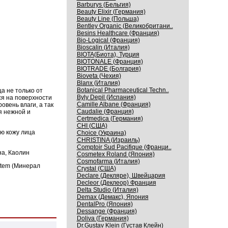
Barburys (Бельгия)
Beauty Elixir (Германия)
Beauty Line (Польша)
Bentley Organic (Великобритани..
Besins Healthcare (Франция)
Bio-Logical (Франция)
Bioscalin (Италия)
BIOTA(Биота), Турция
BIOTONALE (Франция)
BIOTRADE (Болгария)
Bioveta (Чехия)
Blanx (Италия)
Botanical Pharmaceutical Techn..
а не только от
Byly Depil (Испания)
ся на поверхности
Camille Albane (Франция)
овень влаги, а так
Caudalie (Франция)
я нежной и
Certmedica (Германия)
CHI (США)
ю кожу лица
Choice (Украина)
CHRISTINA (Израиль)
Comptoir Sud Pacifique (Франци..
на, Каолин
Cosmetex Roland (Япония)
Cosmofarma (Италия)
stem (Минерал
Crystal (США)
Declare (Декляре), Швейцария
Decleor (Деклеор) Франция
Delta Studio (Италия)
Demax (Демакс), Япония
DentalPro (Япония)
Dessange (Франция)
Doliva (Германия)
Dr.Gustav Klein (Густав Клейн)