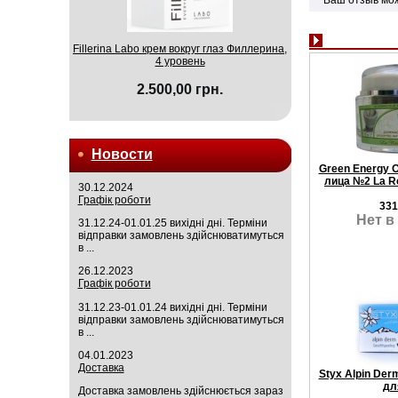
Fillerina Labo крем вокруг глаз Филлерина,
4 уровень
2.500,00 грн.
Новости
Green Energy 
лица №2 La Re
30.12.2024
Графік роботи
331
Нет в
31.12.24-01.01.25 вихідні дні. Терміни
відправки замовлень здійснюватимуться
в ...
26.12.2023
Графік роботи
31.12.23-01.01.24 вихідні дні. Терміни
відправки замовлень здійснюватимуться
в ...
04.01.2023
Доставка
Styx Alpin De
дл
Доставка замовлень здійснюється зараз