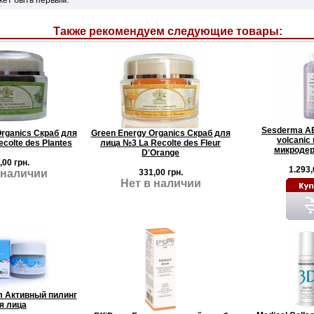
Также рекомендуем следующие товары:
Sesderma 
Organics Скраб для
Green Energy Organics Скраб для
volcanic
colte des Plantes
лица №3 La Recolte des Fleur
микродер
D'Orange
,00 грн.
1.293,
 наличии
331,00 грн.
Нет в наличии
rm Активный пилинг
я лица