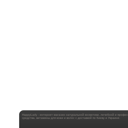
HappyLady - интернет магазин натуральной косметики, лечебной и профе
средства, витамины для кожи и волос с доставкой по Киеву и Украине.