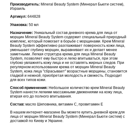
Производитель:
Mineral Beauty System (Минерал Бьюти систем),
Израиль
Артикул:
644828
Упаковка:
50 мл
Назначение:
Уникальный состав дневного крема для лица от
морщин Mineral Beauty System содержит специальный природный
комплекс, который помогает в борьбе с морщинами. Крем Mineral
Beauty System эффективно разглаживает поверхность кожи лица,
уменьшает глубину морщин, выравнивает их и делает менее
заметными. Легкая структура крема для лица Mineral Beauty
System, позволяет ему быстро и легко впитываться, при этом
глубоко увлажнять кожу лица и не оставлять жирных следов. При
регулярном использовании крема от морщин Mineral Beauty
System, кожа лица "сбрасывает" возрастные морщины, становится
гладкой и нежной, приобретая молодость и свежесть. Подходит
для всех типов кожи.
Способ применения:
Небольшое количество крем Mineral Beauty
System нанести легкими массажными движениями на кожу лица,
втирая его до полного впитывания.
Состав:
масло Шиповника, витамин С, провитамин Е
В нашем интернет-магазине Вы можете купить дневной крем для
лица от морщин Mineral Beauty System (Минерал Бьюти систем) с
доставкой по Киеву и Украине.