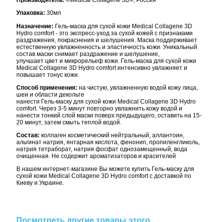
Производитель:
«Medical Collagene 3D», Россия
Упаковка:
30мл
Назначение:
Гель-маска для сухой кожи Medical Collagene 3D
Hydro comfort - это экспресс-уход за сухой кожей с признаками
раздражения, покраснения и шелушения. Маска поддерживает
естественную увлажненность и эластичность кожи. Уникальный
состав маски снимает раздражение и шелушение,
улучшает цвет и микрорельеф кожи. Гель-маска для сухой кожи
Medical Collagene 3D Hydro comfort интенсивно увлажняет и
повышает тонус кожи.
Способ применения:
на чистую, увлажненную водой кожу лица,
шеи и области декольте
нанести Гель-маску для сухой кожи Medical Collagene 3D Hydro
comfort. Через 3-5 минут повторно увлажнить кожу водой и
нанести тонкий слой маски поверх предыдущего, оставить на 15-
20 минут, затем смыть теплой водой.
Состав:
коллаген косметический нейтральный, аллантоин,
альгинат натрия, янтарная кислота, фенонип, пропиленгликоль,
натрия тетраборат, натрия фосфат однозамещенный, вода
очищенная. Не содержит ароматизаторов и красителей
В нашем интернет-магазине Вы можете купить Гель-маску для
сухой кожи Medical Collagene 3D Hydro comfort с доставкой по
Киеву и Украине.
Посмотреть другие товары этого