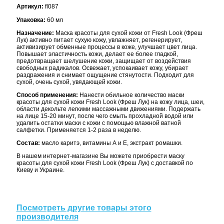
Артикул:
fl087
Упаковка:
60 мл
Назначение:
Маска красоты для сухой кожи от Fresh Look (Фреш
Лук) активно питает сухую кожу, увлажняет, регенерирует,
активизирует обменные процессы в коже, улучшает цвет лица.
Повышает эластичность кожи, делает ее более гладкой,
предотвращает шелушение кожи, защищает от воздействия
свободных радикалов. Освежает, успокаивает кожу, убирает
раздражения и снимает ощущение стянутости. Подходит для
сухой, очень сухой, увядающей кожи.
Способ применения:
Нанести обильное количество маски
красоты для сухой кожи Fresh Look (Фреш Лук) на кожу лица, шеи,
области декольте легкими массажными движениями. Подержать
на лице 15-20 минут, после чего смыть прохладной водой или
удалить остатки маски с кожи с помощью влажной ватной
салфетки. Применяется 1-2 раза в неделю.
Состав:
масло каритэ, витамины А и Е, экстракт ромашки.
В нашем интернет-магазине Вы можете приобрести маску
красоты для сухой кожи Fresh Look (Фреш Лук) с доставкой по
Киеву и Украине.
Посмотреть другие товары этого
производителя