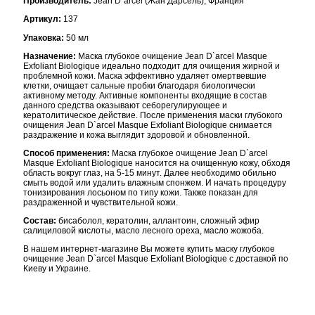
Производитель:
Jean D`arcel (Жан Дарсель), Франция
Артикул:
137
Упаковка:
50 мл
Назначение:
Маска глубокое очищение Jean D`arcel Masque
Exfoliant Biologique идеально подходит для очищения жирной и
проблемной кожи. Маска эффективно удаляет омертвевшие
клетки, очищает сальные пробки благодаря биологически
активному методу. Активные компоненты входящие в состав
данного средства оказывают себорегулирующее и
кератолитическое действие. После применения маски глубокого
очищения Jean D`arcel Masque Exfoliant Biologique снимается
раздражение и кожа выглядит здоровой и обновленной.
Способ применения:
Маска глубокое очищение Jean D`arcel
Masque Exfoliant Biologique наносится на очищенную кожу, обходя
область вокруг глаз, на 5-15 минут. Далее необходимо обильно
смыть водой или удалить влажным спонжем. И начать процедуру
тонизирования лосьоном по типу кожи. Также показан для
раздраженной и чувствительной кожи.
Состав:
бисаболол, кератолин, аллантоин, сложный эфир
салициловой кислоты, масло лесного ореха, масло жожоба.
В нашем интернет-магазине Вы можете купить маску глубокое
очищение Jean D`arcel Masque Exfoliant Biologique с доставкой по
Киеву и Украине.