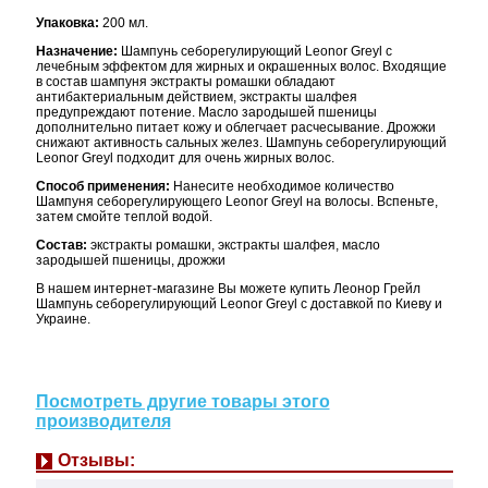
Упаковка:
200 мл.
Назначение:
Шампунь себорегулирующий Leonor Greyl с
лечебным эффектом для жирных и окрашенных волос. Входящие
в состав шампуня экстракты ромашки обладают
антибактериальным действием, экстракты шалфея
предупреждают потение. Масло зародышей пшеницы
дополнительно питает кожу и облегчает расчесывание. Дрожжи
снижают активность сальных желез. Шампунь себорегулирующий
Leonor Greyl подходит для очень жирных волос.
Способ применения:
Нанесите необходимое количество
Шампуня себорегулирующего Leonor Greyl на волосы. Вспеньте,
затем смойте теплой водой.
Состав:
экстракты ромашки, экстракты шалфея, масло
зародышей пшеницы, дрожжи
В нашем интернет-магазине Вы можете купить Леонор Грейл
Шампунь себорегулирующий Leonor Greyl с доставкой по Киеву и
Украине.
Посмотреть другие товары этого
производителя
Отзывы: