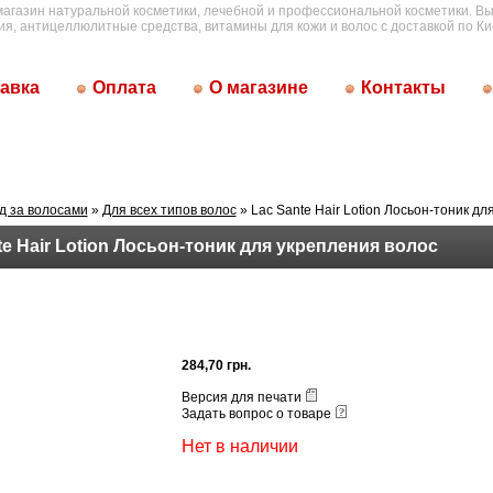
магазин натуральной косметики, лечебной и профессиональной косметики. Вы
ия, антицеллюлитные средства, витамины для кожи и волос с доставкой по Ки
авка
Оплата
О магазине
Контакты
д за волосами
»
Для всех типов волос
» Lac Sante Hair Lotion Лосьон-тоник дл
te Hair Lotion Лосьон-тоник для укрепления волос
284,70 грн.
Версия для печати
Задать вопрос о товаре
Нет в наличии