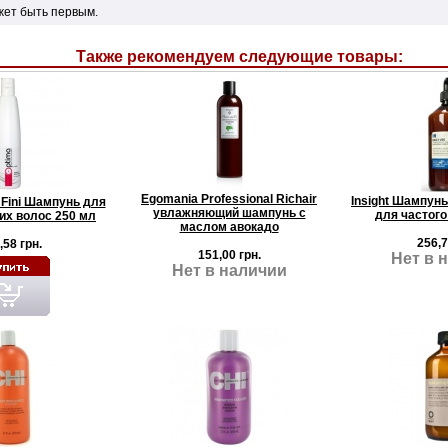
жет быть первым.
Также рекомендуем следующие товары:
Egomania Professional Richair
Insight Шампунь
i Fini Шампунь для
увлажняющий шампунь с
для частого
их волос 250 мл
маслом авокадо
256,7
,58 грн.
151,00 грн.
Нет в 
Нет в наличии