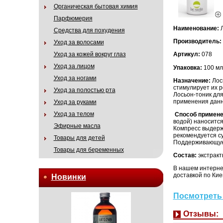
Органическая бытовая химия
Парфюмерия
Наименование:
Л
Средства для похудения
Производитель:
Уход за волосами
Уход за кожей вокруг глаз
Артикул:
078
Уход за лицом
Упаковка:
100 мл
Уход за ногами
Назначение:
Лос
стимулирует их р
Уход за полостью рта
Лосьон-тоник для
применения данн
Уход за руками
Уход за телом
Способ примене
водой) наносится
Эфирные масла
Компресс выдерж
рекомендуется су
Товары для детей
Поддерживающую 
Товары для беременных
Состав:
экстракт
В нашем интерне
доставкой по Кие
Новинки
Посмотреть 
Отзывы: