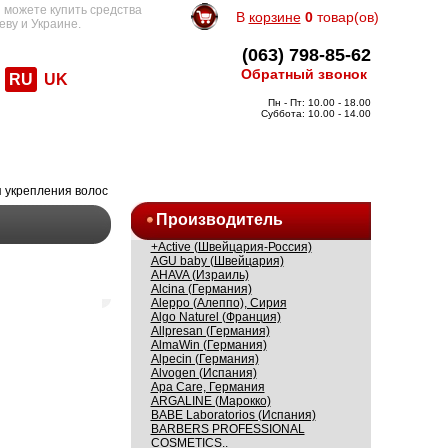
 можете купить средства
В
корзине
0
товар(ов)
еву и Украине.
(063) 798-85-62
Обратный звонок
RU
UK
Пн - Пт: 10.00 - 18.00
Суббота: 10.00 - 14.00
я укрепления волос
Производитель
+Active (Швейцария-Россия)
AGU baby (Швейцария)
AHAVA (Израиль)
Alcina (Германия)
Aleppo (Алеппо), Сирия
Algo Naturel (Франция)
Allpresan (Германия)
AlmaWin (Германия)
Alpecin (Германия)
Alvogen (Испания)
Apa Care, Германия
ARGALINE (Марокко)
BABE Laboratorios (Испания)
BARBERS PROFESSIONAL
COSMETICS..