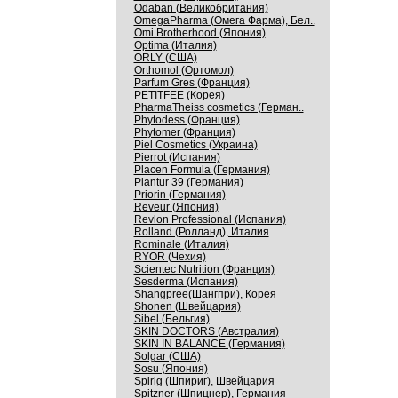
Odaban (Великобритания)
OmegaPharma (Омега Фарма), Бел..
Omi Brotherhood (Япония)
Optima (Италия)
ORLY (США)
Orthomol (Ортомол)
Parfum Gres (Франция)
PETITFEE (Корея)
PharmaTheiss cosmetics (Герман..
Phytodess (Франция)
Phytomer (Франция)
Piel Cosmetics (Украина)
Pierrot (Испания)
Placen Formula (Германия)
Plantur 39 (Германия)
Priorin (Германия)
Reveur (Япония)
Revlon Professional (Испания)
Rolland (Ролланд), Италия
Rominale (Италия)
RYOR (Чехия)
Scientec Nutrition (Франция)
Sesderma (Испания)
Shangpree(Шангпри), Корея
Shonen (Швейцария)
Sibel (Бельгия)
SKIN DOCTORS (Австралия)
SKIN IN BALANCE (Германия)
Solgar (США)
Sosu (Япония)
Spirig (Шпириг), Швейцария
Spitzner (Шпицнер), Германия