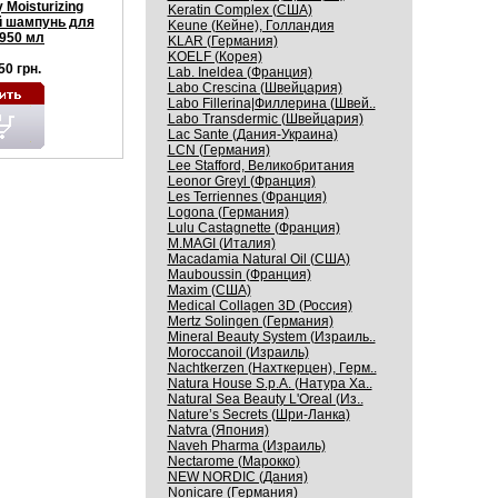
 Moisturizing
Keratin Complex (США)
 шампунь для
Keune (Кейне), Голландия
950 мл
KLAR (Германия)
KOELF (Корея)
50 грн.
Lab. Ineldea (Франция)
Labo Crescina (Швейцария)
Labo Fillerina|Филлерина (Швей..
Labo Transdermic (Швейцария)
Lac Sante (Дания-Украина)
LCN (Германия)
Lee Stafford, Великобритания
Leonor Greyl (Франция)
Les Terriennes (Франция)
Logona (Германия)
Lulu Castagnette (Франция)
M.MAGI (Италия)
Macadamia Natural Oil (США)
Mauboussin (Франция)
Maxim (США)
Medical Collagen 3D (Россия)
Mertz Solingen (Германия)
Mineral Beauty System (Израиль..
Moroccanoil (Израиль)
Nachtkerzen (Нахткерцен), Герм..
Natura House S.p.A. (Натура Ха..
Natural Sea Beauty L'Oreal (Из..
Nature’s Secrets (Шри-Ланка)
Natvra (Япония)
Naveh Pharma (Израиль)
Nectarome (Марокко)
NEW NORDIC (Дания)
Nonicare (Германия)