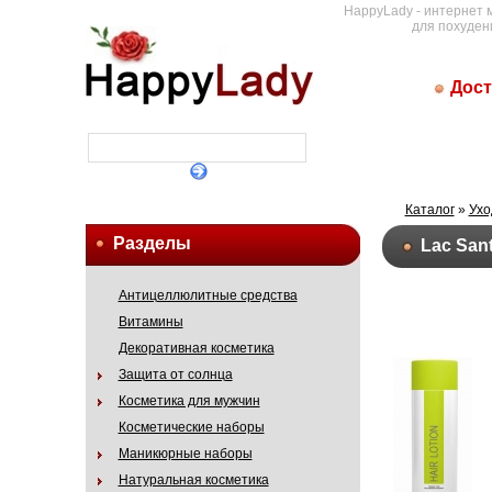
HappyLady - интернет 
для похуден
Дост
Каталог
»
Ухо
Разделы
Lac San
Антицеллюлитные средства
Витамины
Декоративная косметика
Защита от солнца
Косметика для мужчин
Косметические наборы
Маникюрные наборы
Натуральная косметика