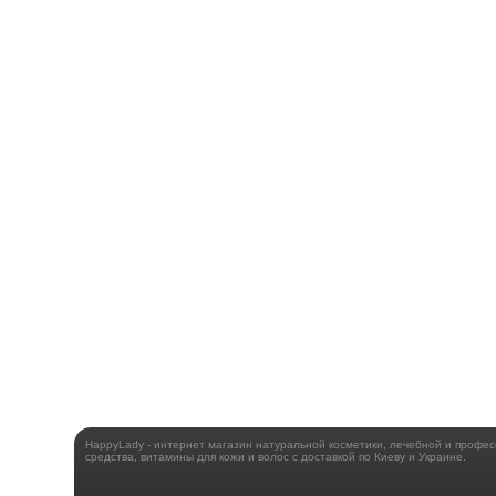
HappyLady - интернет магазин натуральной косметики, лечебной и профе
средства, витамины для кожи и волос с доставкой по Киеву и Украине.