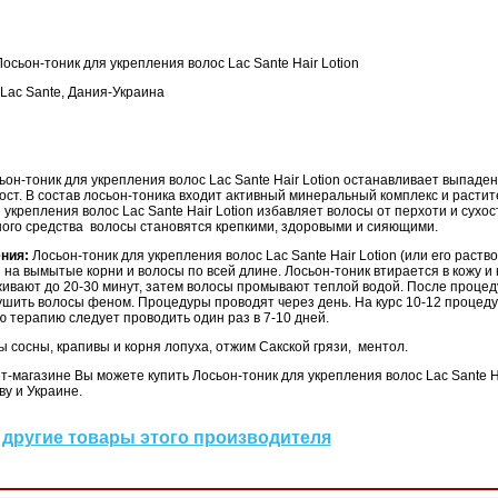
осьон-тоник для укрепления волос Lac Sante Hair Lotion
Lac Sante, Дания-Украина
ьон-тоник для укрепления волос Lac Sante Hair Lotion останавливает выпаден
ост. В состав лосьон-тоника входит активный минеральный комплекс и растит
 укрепления волос Lac Sante Hair Lotion избавляет волосы от перхоти и сухос
ого средства волосы становятся крепкими, здоровыми и сияющими.
ния:
Лосьон-тоник для укрепления волос Lac Sante Hair Lotion (или его раств
 на вымытые корни и волосы по всей длине. Лосьон-тоник втирается в кожу и 
ивают до 20-30 минут, затем волосы промывают теплой водой. После процед
шить волосы феном. Процедуры проводят через день. На курс 10-12 процеду
терапию следует проводить один раз в 7-10 дней.
ы сосны, крапивы и корня лопуха, отжим Сакской грязи, ментол.
т-магазине Вы можете купить
Лосьон-тоник для укрепления волос Lac
Sante
H
ву и Украине.
другие товары этого производителя