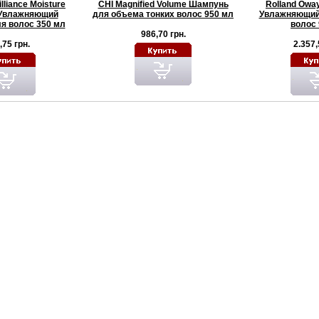
lliance Moisture
CHI Magnified Volume Шампунь
Rolland Oway
Увлажняющий
для объема тонких волос 950 мл
Увлажняющий
я волос 350 мл
волос 
986,70 грн.
,75 грн.
2.357,