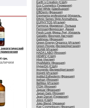
Earth`s Creation (США)
Eco Cosmetics (Германия)
Edel White (Швейцария)
EffiDerm (Франция)
Egomania professional (Израиль..
Ethnic Series Style Aromathera..
EUPHYTOS (Италия)
Farmona (Фармона), Польша
Ferrosan(Ферросан), Дания
Fresh Look (Фреш Лук), Израиль
Galaktiv (Венгрия-Австрия)
Gatineau (Франция)
Green Energy Organics (Италия)
Green People (Великобритания)
 энергетический
GUAM (Италия)
 применения
HADA LABO (Япония)
HEMPZ (США)
4 грн.
Hive (Англия)
наличии
HyalMatrix (Франция)
HyperDri (США)
Incognito (Великобритания)
Insight (Италия)
Institut Esthederm (Франция)
Isehan (Япония)
ItalWax (Италия)
ITOH (Япония)
Jaguar (Франция)
Japan Gals (Япония)
Jean Darcel (Германия)
Joico (США)
Joko Blend (Украина)
Kaе Cosmеtiques (Франция)