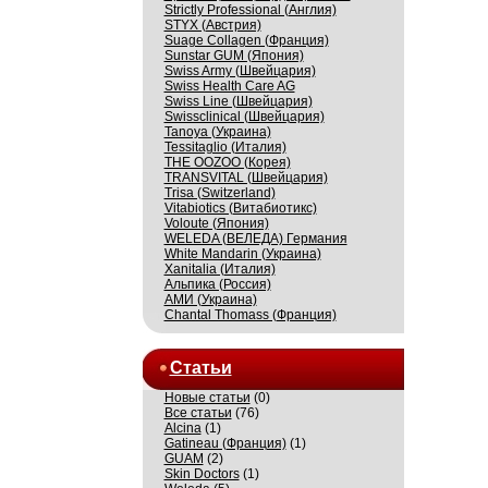
Strictly Professional (Англия)
STYX (Австрия)
Suage Collagen (Франция)
Sunstar GUM (Япония)
Swiss Army (Швейцария)
Swiss Health Care AG
Swiss Line (Швейцария)
Swissсlinical (Швейцария)
Tanoya (Украина)
Tessitaglio (Италия)
THE OOZOO (Корея)
TRANSVITAL (Швейцария)
Trisa (Switzerland)
Vitabiotics (Витабиотикс)
Voloute (Япония)
WELEDA (ВЕЛЕДА) Германия
White Mandarin (Украина)
Xanitalia (Италия)
Альпика (Россия)
АМИ (Украина)
Сhantal Thomass (Франция)
Статьи
Новые статьи
(0)
Все статьи
(76)
Alcina
(1)
Gatineau (Франция)
(1)
GUAM
(2)
Skin Doctors
(1)