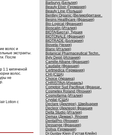
Barburys (Бельгия)
Beauty Elixir (Германия)
Beauty Line (Польша)
Bentley Organic (Великобритани..
Besins Healthcare (Франция)
Bio-Logical (Франция)
Bioscalin (Италия)
BIOTA(Биота), Турция
BIOTONALE (Франция)
BIOTRADE (Болгария)
Bioveta (Чехия)
ие волос и
Blanx (Италия)
ельные экстракты.
Botanical Pharmaceutical Techn..
ти. После
Byly Depil (Испания)
Camille Albane (Франция)
Caudalie (Франция)
ор 1:1 кипяченой
Certmedica (Германия)
корни волос.
CHI (США)
уры не
Choice (Украина)
р.
CHRISTINA (Израиль)
Comptoir Sud Pacifique (Франци..
Cosmetex Roland (Япония)
Cosmofarma (Италия)
Crystal (США)
air Lotion
с
Declare (Декляре), Швейцария
Decleor (Деклеор) Франция
Delta Studio (Италия)
Demax (Демакс), Япония
DentalPro (Япония)
Dessange (Франция)
Doliva (Германия)
Dr.Gustav Klein (Густав Клейн)