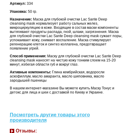
Артикул:
334
Упаковка:
50 гр.
Назначение:
Маска для глубокой очистки Lac Sante Deep
cleansing mask нормализует работу сальных желез,
микроциркуляцию в коже. Входящие в состав маски компоненты
вытягивают продукты распада, гной, шлаки, загрязнения. Маска
для глубокой очистки Lac Sante Deep cleansing mask сужает поры,
успокаивает кожу, снимает воспаление. Маска стимулирует
регенерацию клеток и синтез коллагена, предотвращает
появление угрей.
Способ применения:
Маску для глубокой очистки Lac Sante Deep
cleansing mask наносят на чистую кожу тонким слоем на 15-20
минут, избегая области губ и вокруг глаз.
Активные компоненты:
Глина кембрийская, водоросли
аскофиллум, масло амаранта, масло шиповника, масло
зародышей пшеницы
В нашем интернет-магазине Вы можете купить Маску Тонус и
детокс для лица и шеи с доставкой по Киеву и Украине.
Посмотреть другие товары этого
производителя
Отзывы: